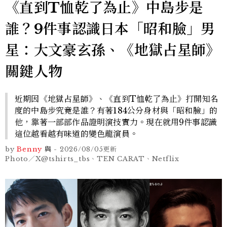
《直到T恤乾了為止》中島步是
誰？9件事認識日本「昭和臉」男
星：大文豪玄孫、《地獄占星師》
關鍵人物
近期因《地獄占星師》、《直到T恤乾了為止》打開知名
度的中島步究竟是誰？有著184公分身材與「昭和臉」的
他，靠著一部部作品證明演技實力。現在就用9件事認識
這位越看越有味道的變色龍演員。
by
Benny
與
-
2026/08/05
更新
Photo／X@tshirts_tbs、TEN CARAT、Netflix