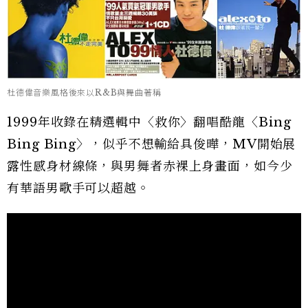
杜德偉音樂風格後來以R&B與舞曲著稱
1999年收錄在精選輯中〈救你〉翻唱酷龍〈Bing
Bing Bing〉，似乎不想輸給具俊曄，MV開始展
露性感身材線條，與男舞者赤裸上身畫面，如今少
有華語男歌手可以超越。