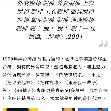
外套脫掉 脫掉 外套脫掉 上衣
脫掉 脫掉 上衣脫掉 面具脫掉
脫掉 龜毛脫掉 脫掉 通通脫掉
脫掉 脫！ 脫！ 脫！ 脫！—杜
德偉,〈脫掉〉,2004
1995年與台灣滾石唱片簽約，逐漸把事業重心移至
台灣，獨特的鼻音唱腔，塑造專屬魅力，加上魅力
多情痞壞形象，多首神曲〈快樂快燒壞〉〈不走〉
〈把你藏起來〉〈把你寵壞〉〈跟著我一輩子〉
等，《99情人》專輯更是賣破50多萬張，成為台灣
年度唱片銷量前10名，根本就是男神的最佳代表。