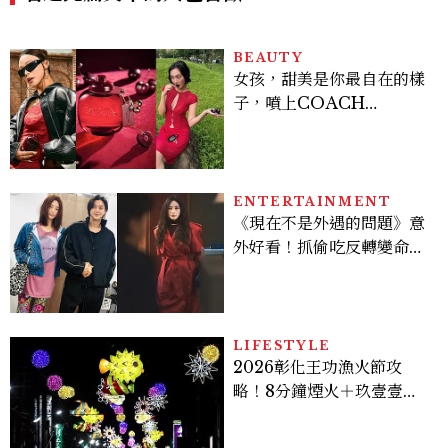
BEAUTY
女孩，甜美是你最自在的樣
子，噴上COACH
CHERRY時尚櫻桃香氛，
把每一刻都活得閃耀發光
吧！
ENTERTAINMENT
《現在不是外遇的問題》意
外好看！抓偷吃反轉變命
案？金憓秀傳奇美腿被讚
爆、金智勳大秀腹肌，曹汝
貞雙影后飆戲，線上看7大
看點懶人包
LIFESTYLE
2026彰化王功漁火節攻
略！8分鐘煙火＋玖壹壹、
美秀集團開唱，千人烤蚵、
鯊魚先生一次玩