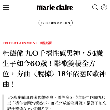
#2026裙襬澎澎RUN
ENTERTAINMENT
明星新聞
杜德偉 九O千禧性感男神，54歲
生子如今60歲！影歌雙棲全方
位，夯曲〈脫掉〉18年依舊K歌神
曲！
大S與酷龍具俊曄閃婚消息，讓許多6、7年級生回顧九O
至千禧年台灣樂壇盛事，百花齊放的歲月裡，絕對不能忘
記杜德偉Alex這個名字。