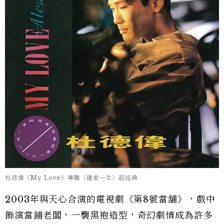
杜德偉《My Love》專輯〈鍾愛一生〉超經典
2003年與天心合演的電視劇《第8號當舖》，戲中
飾演當鋪老闆，一襲黑袍造型，奇幻劇情成為許多