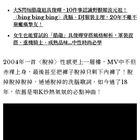
大S閃嫁酷龍尪具俊曄，10件事認識野獸韓流元祖！
〈bing bing bing〉洗腦、DJ服裝主理，20年不離不
棄癱瘓摯友！
女生也能嘗試的「酷龍」具俊曄穿搭風格解析，軍裝混
搭、重機騎士、成熟品味…中性時尚必學
2004年一首〈脫掉〉性感更上一層樓，MV中不但
赤裸上身，最後甚至把褲子脫掉只剩下內褲了！脫
掉脫掉脫掉，通通脫掉的洗腦歌詞，如今過了18
年，依舊是唱K炒熱氣氛的必點神曲！