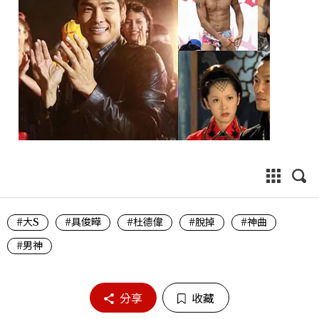
#大S
#具俊曄
#杜德偉
#脫掉
#神曲
#男神
分享
收藏