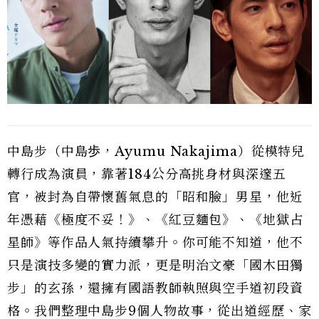
中島步（中島歩，Ayumu Nakajima）從模特兒
轉行成為演員，靠著184公分高挑身材與深邃五
官，被封為自帶懷舊氣息的「昭和臉」男星，他近
年憑藉《極度不妥！》、《紅豆麵包》、《地獄占
星師》等作品人氣持續攀升。你可能不知道，他不
只是演技多變的實力派，更是明治文豪「國木田獨
步」的玄孫，還擁有國語教師執照與空手道初段資
格。我們整理中島步9個人物故事，從出道經歷、家