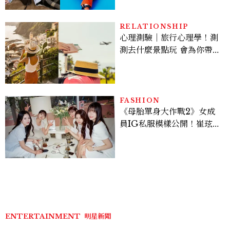
才能做得好。」
RELATIONSHIP
心理測驗｜旅行心理學！測
測去什麼景點玩 會為你帶來
好運
FASHION
《母胎單身大作戰2》女成
員IG私服模樣公開！崔玹諝
溫柔系歐膩粉絲飆漲、金秀
炫竟是低調千金？
ENTERTAINMENT
明星新聞