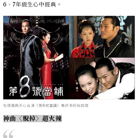
6、7年級生心中經典。
杜德偉與天心合演《第8號當舖》是許多粉絲回憶
神曲〈脫掉〉超火辣