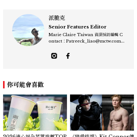
派脆克
Senior Features Editor
Marie Claire Taiwan 資深採訪編輯 C
ontact：Patreeck_liao@mctw.com.t
w 擅長捕捉當代文化與時尚交會的瞬間，以
敏銳的觀察力與敘事能力，撰寫出兼具深度
與美感的專題內容，長期關注亞洲娛樂、人
物專訪、流行風格與 LGBTQ 多元議題。
曾專訪多位影視與音樂領域的代表人物，擅
長以細膩視角挖掘藝人內在的故事與蛻變。
你可能會喜歡
除了平面編輯，他也涉足影像企劃、封面製
作等，能靈活整合內容與視覺，打造具感染
力的跨平台敘事語言。認為好的內容不僅是
記錄時代，更是溫柔的行動——在每一段訪
談與每一篇文章裡，留下值得反覆回味的
光。
2026清心福全菜單推薦TOP
《戀愛修課》Kit Connor傳