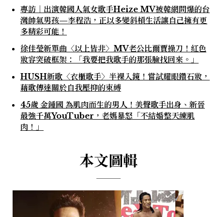
專訪｜出演韓國人氣女歌手Heize MV被韓網問爆的台
灣帥氣男孩—李程浩，正以多變斜槓生活讓自己擁有更
多精彩可能！
徐佳瑩新單曲〈以上皆非〉MV老公比爾賈操刀！紅色
妝容突破框架：「我要把我歌手的那張臉找回來。」
HUSH新歌〈衣櫃歌手〉半裸入鏡！嘗試耀眼鑽石妝，
藉歌傳達關於自我壓抑的束縛
45歲 金鍾國 為肌肉而生的男人！美聲歌手出身、新晉
最強千萬YouTuber，老媽暴怒「不結婚整天練肌
肉！」
本文圖輯