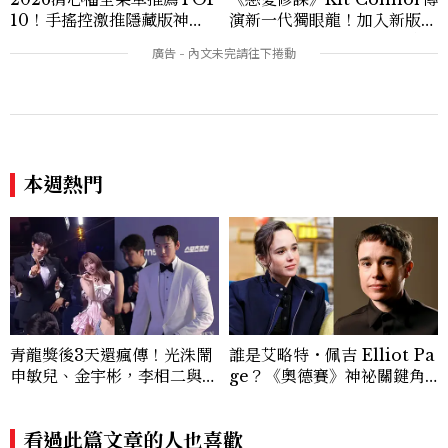
10！手搖控激推隱藏版神
演新一代獨眼龍！加入新版
飲、黃金甜度一次看
《X戰警》，可望搭檔Sadie
Sink
本週熱門
青龍獎後3天還瘋傳！光洙鬧
誰是艾略特・佩吉 Elliot Pa
申敏兒、金宇彬，李相二與金
ge？《奧德賽》神祕關鍵角
高銀互動成迷因，金載原跳舞
色西農、跨性別身份掀好萊塢
必看、金敏荷暴瘦17公斤...5
「DEI」爭議，關於他的8件
個你可能錯過的漏網鏡頭
看過此篇文章的人也喜歡
事