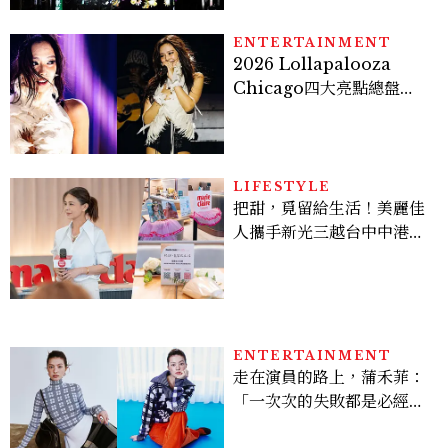
ENTERTAINMENT
2026 Lollapalooza
Chicago四大亮點總盤
點， JENNIE、 CORTIS
登台，K-POP擄獲全球！
LIFESTYLE
把甜，覓留給生活！美麗佳
人攜手新光三越台中中港
店、林美貞，以南洋甜點打
造金卡會員限定午後
ENTERTAINMENT
走在演員的路上，蒲禾菲：
「一次次的失敗都是必經過
程，必須要經過那些練習，