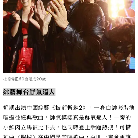
杜德偉把60歲活成20歲
綜藝舞台鮮氣逼人
近期出演中國綜藝《披荊斬棘2》，一身白帥套裝演
唱過往經典歌曲，帥氣模樣真是鮮氣逼人！一旁的
小鮮肉立馬被比下去，也同時登上話題熱搜！可惜
神曲〈脫掉〉在中國是禁唱歌曲，否則一定會更讓