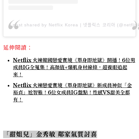
A post shared by Netflix Korea | 넷플릭스 코리아 (@netflixk
延伸閱讀：
Netflix 火辣韓國戀愛實境《單身即地獄》開播！6位男
成員IG全蒐集！高顏值+爆肌身材線條，超養眼追起
來！
Netflix 火辣戀愛實境《單身即地獄》新成員神似「金
裕貞」尬智雅！6位女成員IG盤點！性感VS甜美全都
有！
「甜姐兒」金秀敏 鄰家氣質討喜