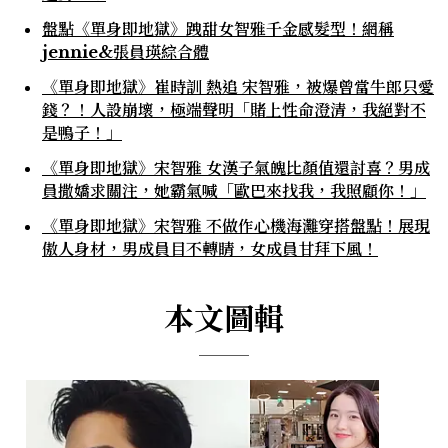
盤點《單身即地獄》跩甜女智雅千金感髮型！網稱
jennie&張員瑛綜合體
《單身即地獄》崔時訓 熱追 宋智雅，被爆曾當牛郎只愛
錢？！人設崩壞，極端聲明「賭上性命澄清，我絕對不
是鴨子！」
《單身即地獄》宋智雅 女漢子氣魄比顏值還討喜？男成
員撒嬌求關注，她霸氣喊「歐巴來找我，我照顧你！」
《單身即地獄》宋智雅 不做作心機海灘穿搭盤點！展現
傲人身材，男成員目不轉睛，女成員甘拜下風！
本文圖輯