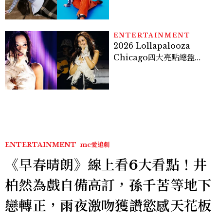
才能做得好。」
ENTERTAINMENT
2026 Lollapalooza
Chicago四大亮點總盤
點， JENNIE、 CORTIS
登台，K-POP擄獲全球！
ENTERTAINMENT
mc愛追劇
《早春晴朗》線上看6大看點！井
柏然為戲自備高訂，孫千苦等地下
戀轉正，雨夜激吻獲讚慾感天花板