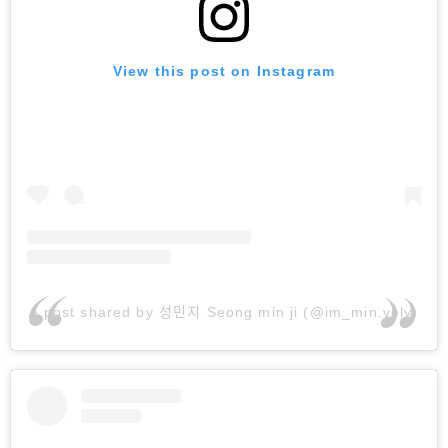
View this post on Instagram
A post shared by 성민지 Seong min ji (@im_min.vely)