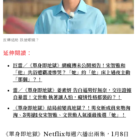
反轉結局 跌破眼鏡？
延伸閱讀：
巨雷／《單身即地獄》網瘋傳未公開預告！宋智雅和
「他」共浴遭霸凌慘哭？「她」約「他」床上過夜主動
「那個」？！
雷／《單身即地獄》姜素妍 告白逼男好無奈，交往證據
自暴雷！文世勳 執著讓人怕，癡情性格都裝的？！
《單身即地獄》結局前變真地獄？！男女新成員來勢洶
洶、3男搶1女宋智雅、文世勳人氣漲最後選「她」！
《單身即地獄》Netflix每週六播出兩集，1月8日