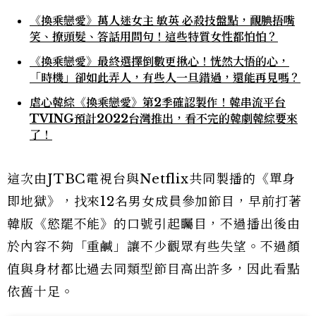
《換乘戀愛》萬人迷女主 敏英 必殺技盤點，靦腆捂嘴
笑、撩頭髮、答話用問句！這些特質女性都怕怕？
《換乘戀愛》最終選擇倒數更揪心！恍然大悟的心，
「時機」卻如此弄人，有些人一旦錯過，還能再見嗎？
虐心韓綜《換乘戀愛》第2季確認製作！韓串流平台
TVING預計2022台灣推出，看不完的韓劇韓綜要來
了！
這次由JTBC電視台與Netflix共同製播的《單身
即地獄》，找來12名男女成員參加節目，早前打著
韓版《慾罷不能》的口號引起矚目，不過播出後由
於內容不夠「重鹹」讓不少觀眾有些失望。不過顏
值與身材都比過去同類型節目高出許多，因此看點
依舊十足。