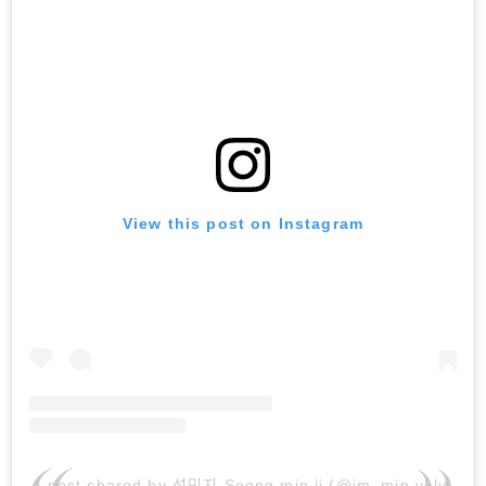
View this post on Instagram
A post shared by 성민지 Seong min ji (@im_min.vely)