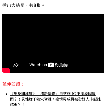
播出大結局，共8集。
延伸閱讀：
《單身即地獄》「清新學霸」申芝燕 IG不明原因關
閉？！異性緣不輸宋智雅，癡情男成員被發好人卡越挫
越勇？！