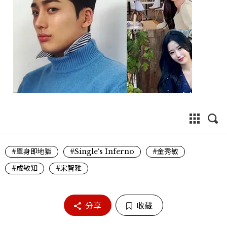
#單身即地獄
#Single‘s Inferno
#金秀敏
#成敏知
#宋智雅
分享
收藏