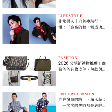
個日常習慣養出牛奶肌
LIFESTYLE
非常男人｜向著夢前行，一
樹：「愈高的牆，當成功爬
上去的那一刻，就愈有成就
感。」
FASHION
2026 父親節禮物推薦！商
務爸爸必收皮件、包款與鞋
履一次看
ENTERTAINMENT
走在演員的路上，蒲禾菲：
「一次次的失敗都是必經過
程，必須要經過那些練習，