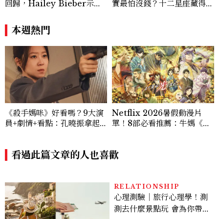
回歸，Hailey Bieber示範
實最怕沒錢？十二星座藏得最
如何戴得時髦：這款Miu Mi
深的金錢焦慮，「這星座」比
u髮箍未開賣先爆紅！
價半天，最後卻買最貴的
本週熱門
《殺手媽咪》好看嗎？9大演
Netflix 2026暑假動漫片
員+劇情+看點：孔曉振拿起
單！8部必看推薦：牛媽《黃
槍真的殺瘋了！鄭準元是...美
泉使者》、洗版社群《尼古喵
男？原作粉絲直呼失望
喵》等話題新作一次追
看過此篇文章的人也喜歡
RELATIONSHIP
心理測驗｜旅行心理學！測
測去什麼景點玩 會為你帶來