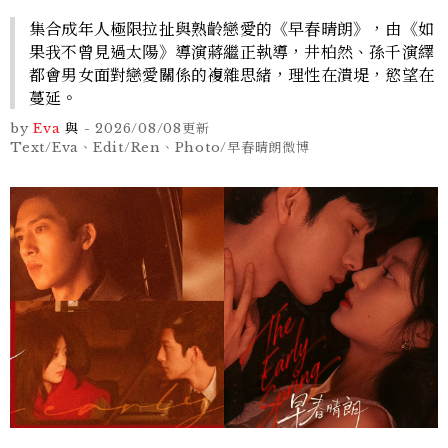
集合成年人極限拉扯與熟齡戀愛的《早春晴朗》，由《如
果我不曾見過太陽》導演蔣繼正執導，井柏然、孫千演繹
都會男女面對戀愛關係的複雜思緒，理性在潰堤，慾望在
蔓延。
by
Eva
與
-
2026/08/08
更新
Text/Eva、Edit/Ren、Photo/早春晴朗微博