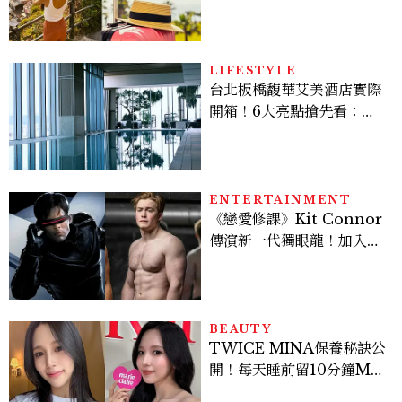
好運
LIFESTYLE
台北板橋馥華艾美酒店實際
開箱！6大亮點搶先看：新
北最新旅宿地標、高空泳
池、客房藏奢華細節
ENTERTAINMENT
《戀愛修課》Kit Connor
傳演新一代獨眼龍！加入新
版《X戰警》，可望搭檔
Sadie Sink
BEAUTY
TWICE MINA保養秘訣公
開！每天睡前留10分鐘ME
TIME、定期皮拉提斯，6