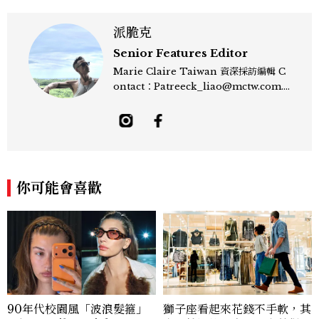
派脆克
Senior Features Editor
Marie Claire Taiwan 資深採訪編輯 C
ontact：Patreeck_liao@mctw.com.t
w 擅長捕捉當代文化與時尚交會的瞬間，以
敏銳的觀察力與敘事能力，撰寫出兼具深度
與美感的專題內容，長期關注亞洲娛樂、人
物專訪、流行風格與 LGBTQ 多元議題。
曾專訪多位影視與音樂領域的代表人物，擅
長以細膩視角挖掘藝人內在的故事與蛻變。
你可能會喜歡
除了平面編輯，他也涉足影像企劃、封面製
作等，能靈活整合內容與視覺，打造具感染
力的跨平台敘事語言。認為好的內容不僅是
記錄時代，更是溫柔的行動——在每一段訪
談與每一篇文章裡，留下值得反覆回味的
光。
90年代校園風「波浪髮箍」
獅子座看起來花錢不手軟，其