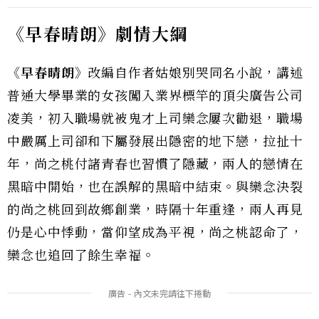
《早春晴朗》劇情大綱
《早春晴朗》
改編自作者姑娘別哭同名小說，講述
普通大學畢業的女孩闖入業界標竿的頂尖廣告公司
凌美，初入職場就被鬼才上司欒念屢次勸退，職場
中嚴厲上司卻和下屬發展出隱密的地下戀，拉扯十
年，尚之桃付諸青春也習慣了隱藏，兩人的戀情在
黑暗中開始，也在誤解的黑暗中結束。與欒念決裂
的尚之桃回到故鄉創業，時隔十年重逢，兩人再見
仍是心中悸動，當仰望成為平視，尚之桃認命了，
欒念也追回了餘生幸福。