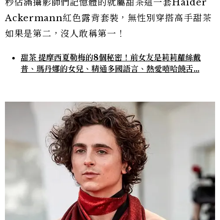
秒佔滿攝影師們記憶體的就屬甜茶這一套Haider
Ackermann紅色露背套裝，無性別穿搭高手甜茶
如果是第二，沒人敢稱第一！
甜茶 提摩西夏勒梅的8個秘密！前女友是莉莉蘿絲戴
普、瑪丹娜的女兒、精通多國語言、熱愛嘻哈饒舌...