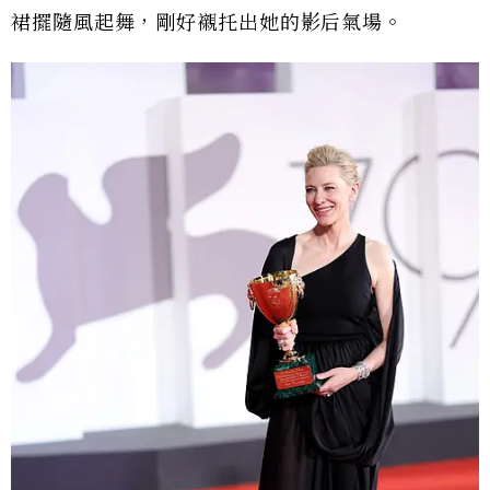
裙擺隨風起舞，剛好襯托出她的影后氣場。