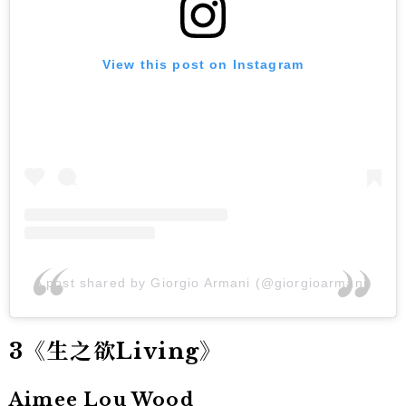
View this post on Instagram
A post shared by Giorgio Armani (@giorgioarmani)
3《生之欲Living》
Aimee Lou Wood