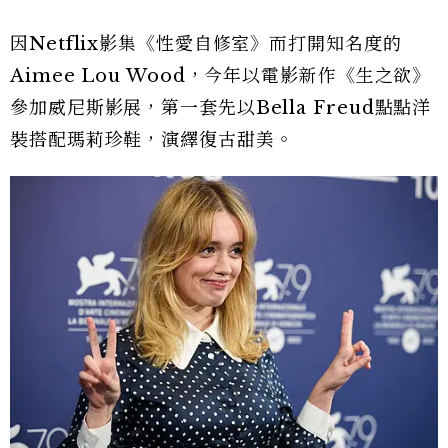
因Netflix影集《性愛自修室》而打開知名度的
Aimee Lou Wood，今年以電影新作《生之欲》
參加威尼斯影展，第一套先以Bella Freud點點洋
裝搭配瑪莉珍鞋，演繹復古甜美。