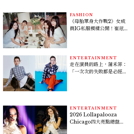
FASHION
《母胎單身大作戰2》女成
員IG私服模樣公開！崔玹諝
溫柔系歐膩粉絲飆漲、金秀
炫竟是低調千金？
ENTERTAINMENT
走在演員的路上，蒲禾菲：
「一次次的失敗都是必經過
程，必須要經過那些練習，
才能做得好。」
ENTERTAINMENT
2026 Lollapalooza
Chicago四大亮點總盤
點， JENNIE、 CORTIS