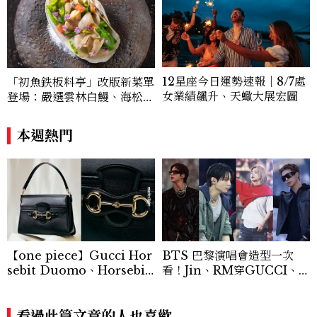
12星座今日運勢速報｜8/7處
「初魚鉄板料亭」改版新菜單
女業績飆升、天蠍大展宏圖
登場：嚴選雲林白鰻、海松貝
交織旬味，限時推出父親節升
級優惠
本週熱門
【one piece】Gucci Hor
BTS 巴黎演唱會造型一次
sebit Duomo、Horsebit
看！Jin、RM穿GUCCI、Ji
Ristretto 登場！一枚金屬馬
min 換上4套 Dior、Jung
銜如何成為 Gucci 百年品牌
Kook演繹Balenciaga訂製
最經典的象徵
看過此篇文章的人也喜歡
服