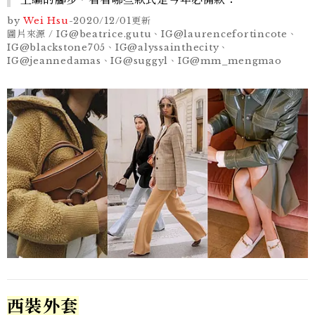
by
Wei Hsu
-
2020/12/01
更新
圖片來源 / IG@beatrice.gutu、IG@laurencefortincote、
IG@blackstone705、IG@alyssainthecity、
IG@jeannedamas、IG@suggyl、IG@mm_mengmao
西裝外套