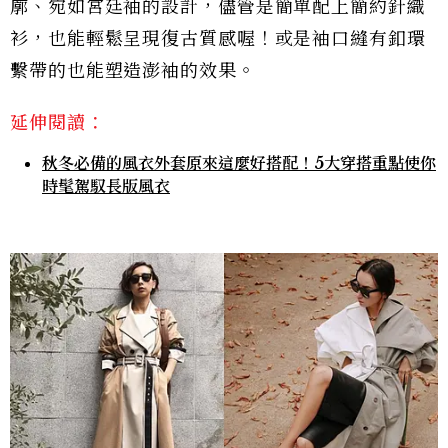
廓、宛如宮廷袖的設計，儘管是簡單配上簡約針織
衫，也能輕鬆呈現復古質感喔！或是袖口縫有釦環
繫帶的也能塑造澎袖的效果。
延伸閱讀：
秋冬必備的風衣外套原來這麼好搭配！5大穿搭重點使你
時髦駕馭長版風衣