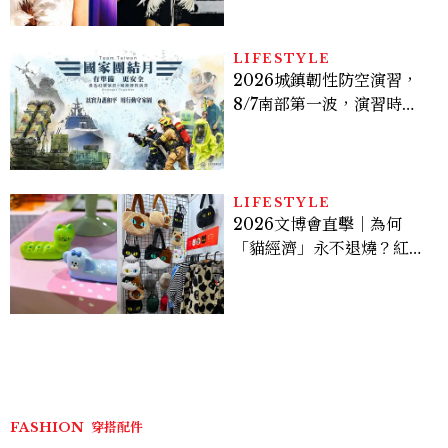
登台，K-POP擄獲全球！
LIFESTYLE
2026城鎮韌性防空演習，
8/7南部第一波，演習時
間、可以出門嗎？罰款懶人
包
LIFESTYLE
2026文博會直擊｜為何
「貓經濟」永不退燒？紅到
國際的台灣療癒插畫、曼谷
新潮貓系品牌，今年不能錯
過的貓咪IP推薦
FASHION
穿搭配件