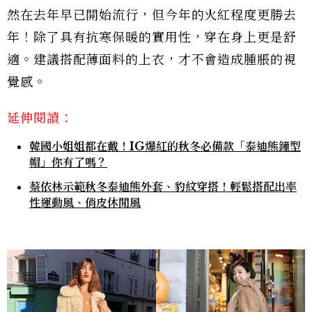
然在去年早已開始流行，但今年的火紅程度更勝去
年！除了具有抗寒保暖的實用性，穿在身上更是舒
適。建議搭配薄面料的上衣，才不會造成腫脹的視
覺感。
延伸閱讀：
韓國小姐姐都在戴！IG爆紅的秋冬必備款「泰迪熊鐘型
帽」你有了嗎？
蔡依林示範秋冬泰迪熊外套、豹紋穿搭！輕鬆搭配出率
性運動風、俏皮休閒風