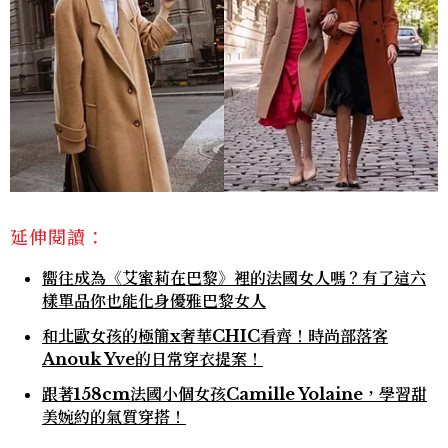
延伸閱讀：
嚮往成為《艾蜜莉在巴黎》裡的法國女人嗎？有了這六
樣單品你也能化身優雅巴黎女人
和北歐女孩的極簡x奢華CHIC看齊！時尚部落客
Anouk Yve的日常穿衣提案！
跟著158cm法國小個女孩Camille Yolaine，學習甜
美婉約的氣質穿搭！