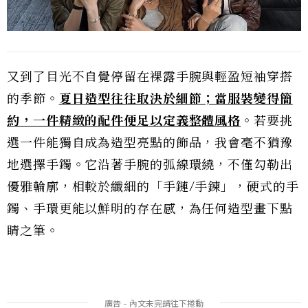
又到了目光不自覺停留在裸露手腕與輕盈短袖穿搭
的季節。
夏日造型往往取決於細節；當服裝變得簡
約，一件精緻的配件便足以定義整體風格
。若要挑
選一件能獨自成為造型亮點的飾品，我會毫不猶豫
地選擇手鐲。它沿著手腕的弧線環繞，不僅勾勒出
優雅輪廓，相較於纖細的「手鏈/手鍊」，硬式的手
鐲、手環更能以鮮明的存在感，為任何造型畫下點
睛之筆。