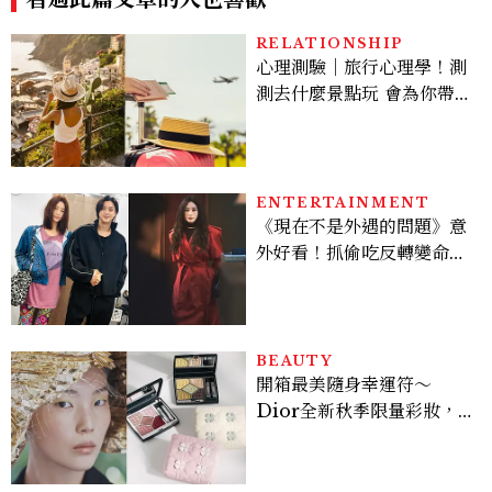
RELATIONSHIP
心理測驗｜旅行心理學！測
測去什麼景點玩 會為你帶來
好運
ENTERTAINMENT
《現在不是外遇的問題》意
外好看！抓偷吃反轉變命
案？金憓秀傳奇美腿被讚
爆、金智勳大秀腹肌，曹汝
貞雙影后飆戲，線上看7大
看點懶人包
BEAUTY
開箱最美隨身幸運符～
Dior全新秋季限量彩妝，
幸運草圖騰從眼影到唇膏外
殼都想收藏！官網 8/7 開
賣，晚一步就沒了！