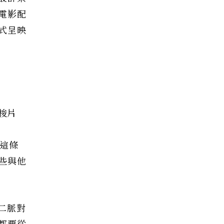
電影配
式呈映
梭片
入這條
些與他
二脈對