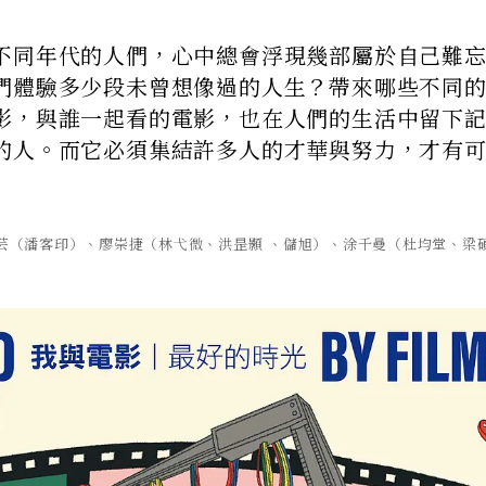
不同年代的人們，心中總會浮現幾部屬於自己難
們體驗多少段未曾想像過的人生？帶來哪些不同
影，與誰一起看的電影，也在人們的生活中留下
的人。而它必須集結許多人的才華與努力，才有
光芸（潘客印）、廖崇捷（林弋微、洪昰顥 、儲旭）、涂千曼（杜均堂、梁