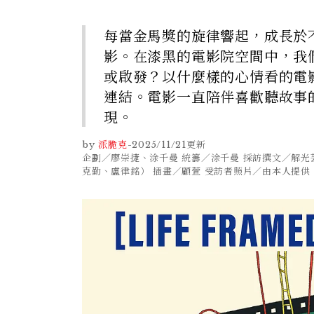
每當金馬獎的旋律響起，成長於
影。在漆黑的電影院空間中，我
或啟發？以什麼樣的心情看的電
連結。電影一直陪伴喜歡聽故事
現。
by
派脆克
-
2025/11/21
更新
企劃／廖崇捷、涂千曼 統籌／涂千曼 採訪撰文／解
克勤、盧律銘） 插畫／顧萱 受訪者照片／由本人提供