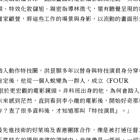
顥、特效化妝儲旭、親密指導林微弋，還有聽覺呈現的
畫家顧萱，將這些工作的場景與身影，以流動的畫面形
起》踏入動作特技圈，洪昰顥多年以替身與特技演員身分穿
肯定後，他從一個人蛻變為一群人，成立《FOUR
著眼於更宏觀的電影鏡頭。非科班出身的他，為何會踏
未來感到茫然，直到看到李小龍的電影後，開始好奇那
作？查了很多資料後，才知道那叫『特技演員』。」
用最先進技術的好萊塢及香港團隊合作，像是被打通任督