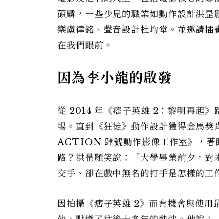
碩麟，一些少見的職業如動作設計洪昰
樂盧律銘、聲音設計杜均堂。並邀請插
在我們眼前。
因為李小龍的啟發
從 2014 年《痞子英雄 2：黎明再
場。直到《狂徒》動作設計獲得金馬獎
ACTION 肆號動作影像工作室》，
路？洪昰顥笑說：「大學畢業前夕，對
交手、卻在戲中無名的打手是怎樣的工
因拍攝《痞子英雄 2》而有機會與使