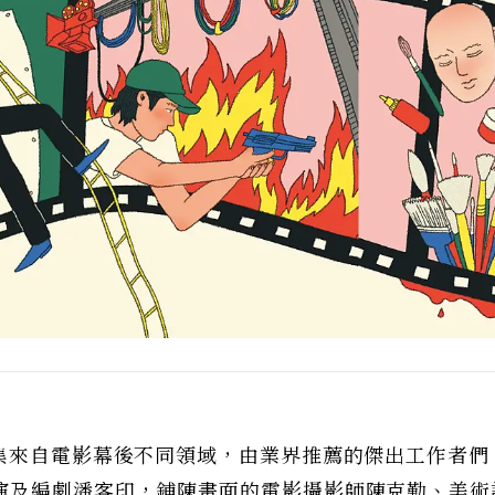
邀集來自電影幕後不同領域，由業界推薦的傑出工作者們
演及編劇潘客印，鋪陳畫面的電影攝影師陳克勤、美術