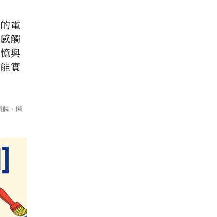
忘的電
的感觸
記憶與
可能實
碩麟、陳