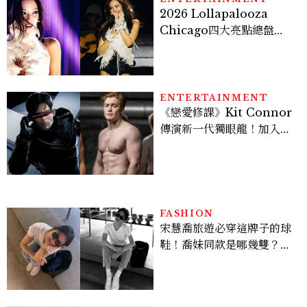
2026 Lollapalooza
Chicago四大亮點總盤
點， JENNIE、 CORTIS
登台，K-POP擄獲全球！
ENTERTAINMENT
《戀愛修課》Kit Connor
傳演新一代獨眼龍！加入新
版《X戰警》，可望搭檔
Sadie Sink
FASHION
宋慧喬旅遊必穿這牌子的球
鞋！喬妹同款是哪幾雙？
AUTRY究竟有什麼魅力讓
她愛上？