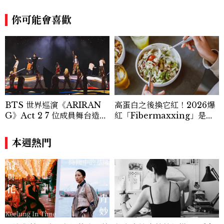
動。擅長作為橋梁，為世界轉譯彼此能夠相
你可能會喜歡
互理解的話語，整合我們自身的存在。 Co
ntact：cm_tu@mctw.com.tw
BTS 世界巡演《ARIRAN
高蛋白之後換它紅！2026爆
G》Act 2 7 位成員舞台造型
紅「Fibermaxxing」是什
一次看
麼？一天30g纖維，原來不用
狂吃菜
本週熱門