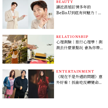
BEAUTY
讓池昌旭訂情多年的
Bello.U到底有何魅力！揭
密男神發光乳霜～「肽光透
亮緊緻霜」如何打造日不落
的透亮肌，熬夜拍戲不顯疲
倦感，超神！
RELATIONSHIP
心理測驗｜旅行心理學！測
測去什麼景點玩 會為你帶來
好運
ENTERTAINMENT
《現在不是外遇的問題》意
外好看！抓偷吃反轉變命
案？金憓秀傳奇美腿被讚
爆、金智勳大秀腹肌，曹汝
貞雙影后飆戲，線上看7大
看點懶人包