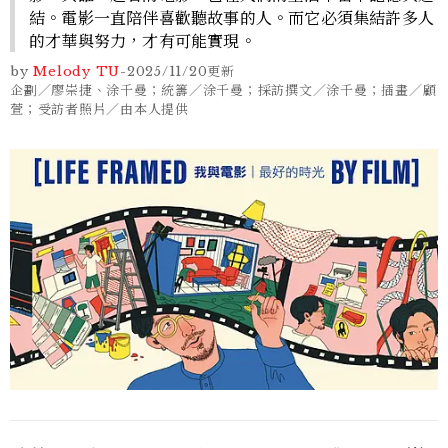
結。電影一直陪伴喜歡聽故事的人。而它必須集結許多人
的才華與努力，才有可能實現。
by
Melody TU
-
2025/11/20
更新
企劃／廖崇捷、涂千曼；統籌／涂千曼；採訪撰文／涂千曼；插畫／顧
萱；受訪者照片／由本人提供