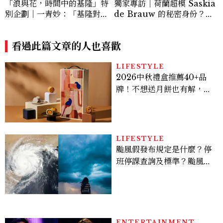
「浪與花，時間中的基隆」特
獨家專訪｜荷蘭超模 Saskia
別企劃｜一青妙：「基隆對我
de Brauw 的秘密身份？
來說是很重要的地方，也是我
「編織」原來才是他人生最有
最想理解的城市。」
趣的時刻
看過此篇文章的人也喜歡
LIFESTYLE
2026中秋禮盒推薦40+品
牌！不想送月餅也有解，送
長輩、送客戶一次挑
LIFESTYLE
颱風假發布規定是什麼？停
班停課查詢及標準？颱風假
有薪水嗎、可否拒絕上班？
ENTERTAINMENT