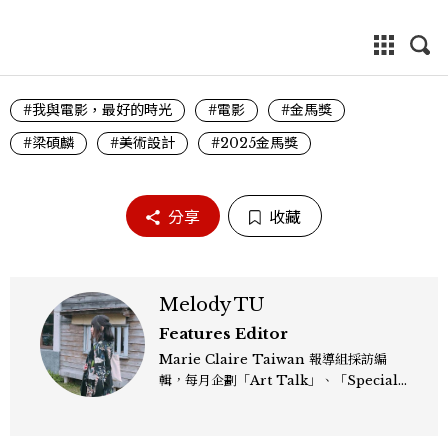
#我與電影，最好的時光
#電影
#金馬獎
#梁碩麟
#美術設計
#2025金馬獎
分享
收藏
Melody TU
Features Editor
Marie Claire Taiwan 報導組採訪編
輯，每月企劃「Art Talk」、「Special
Report」等雜誌單元。曾任文學雜誌主
編。主跑藝術線三年多，專訪過碧娜．鮑許
舞團、紐約伊斯頓基金會等藝術人士與活