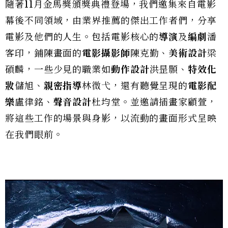
隨著11月金馬獎頒獎典禮登場，我們邀集來自電影
幕後不同領域，由業界推薦的傑出工作者們，分享
電影及他們的人生。包括電影核心的
導演
及
編劇
潘
客印，鋪陳畫面的
電影攝影師
陳克勤、
美術設計
梁
碩麟，一些少見的職業如
動作設計
洪昰顥、
特效化
妝
儲旭、
親密指導
林微弋，還有聽覺呈現的
電影配
樂
盧律銘、
聲音設計
杜均堂。並邀請插畫家顧萱，
將這些工作的場景與身影，以流動的畫面形式呈映
在我們眼前。