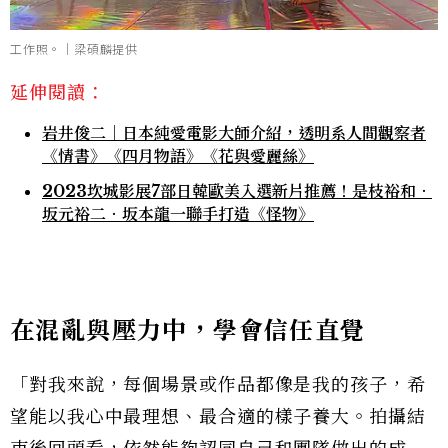
工作照。｜梁碩麟提供
延伸閱讀：
岩井俊二｜日本純愛電影大師介紹，透明系人間觀察者
《情書》《四月物語》《花與愛麗絲》
2023坎城影展7部日韓歐美入選新片推薦！是枝裕和．
坂元裕二．坂本龍一聯手打造《怪物》
在混亂與壓力中，學會信任直覺
「對我來說，每個場景或作品都像是我的孩子，希
望能以我心中最理想、最合適的樣子養大。拍攝結