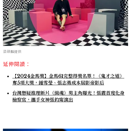
梁碩麟提供
延伸閱讀：
【2024金馬獎】金馬61完整得獎名單！《鬼才之道》
奪5項大獎，鍾雪瑩、張志勇成本屆影帝影后
台灣懸疑推理新片《緝魂》男主角曝光！張震首度化身
檢察官，攜手女神張鈞甯演出