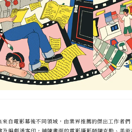
邀集來自電影幕後不同領域，由業界推薦的傑出工作者們
演及編劇潘客印，鋪陳畫面的電影攝影師陳克勤、美術