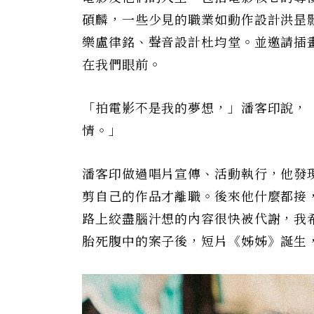
碩麟，一些少見的職業如動作設計洪昰
樂盧律銘、聲音設計杜均堂。並邀請插
在我們眼前。
「拍電影不是我的夢想，」潘客印說，
情。」
潘客印做過唱片宣傳、活動執行，他發
剪自己的作品才離職。後來他什麼都接
路上絞盡腦汁想的內容很快被代謝，我
胎死腹中的案子後，短片《姊姊》誕生