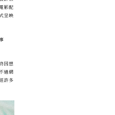
電影配
式呈映
事
終因想
不過網
經許多