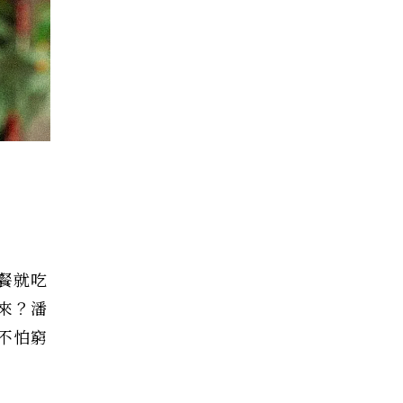
餐就吃
來？潘
不怕窮