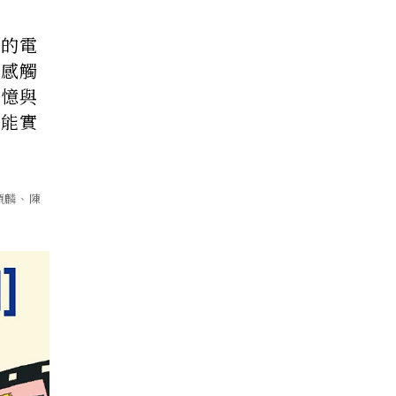
忘的電
的感觸
記憶與
可能實
碩麟、陳