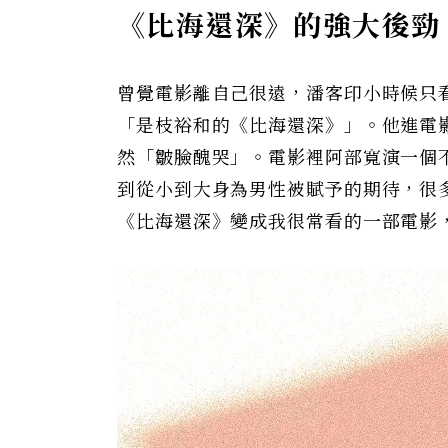
《比海還深》的強大後勁
曾覺電影離自己很遠，潘客印小時候只
「是枝裕和的《比海還深》」。他進電
然「皺臉醜哭」。電影裡阿部寬演一個
到從小到大身為男性被賦予的期待，很
《比海還深》變成我很常看的一部電影