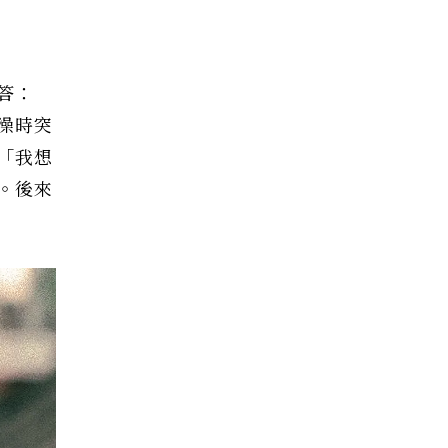
答：
澡時突
「我想
。後來