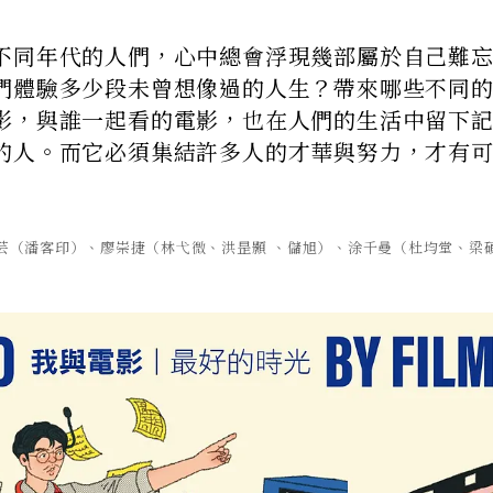
不同年代的人們，心中總會浮現幾部屬於自己難
們體驗多少段未曾想像過的人生？帶來哪些不同
影，與誰一起看的電影，也在人們的生活中留下
的人。而它必須集結許多人的才華與努力，才有
光芸（潘客印）、廖崇捷（林弋微、洪昰顥 、儲旭）、涂千曼（杜均堂、梁