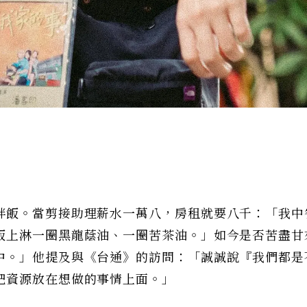
拌飯。當剪接助理薪水一萬八，房租就要八千：「我中
飯上淋一圈黑龍蔭油、一圈苦茶油。」如今是否苦盡甘
中。」他提及與《台通》的訪問：「誠誠說『我們都是
把資源放在想做的事情上面。」