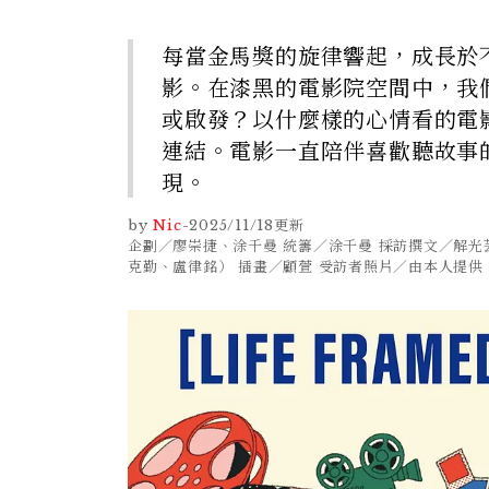
每當金馬獎的旋律響起，成長於
影。在漆黑的電影院空間中，我
或啟發？以什麼樣的心情看的電
連結。電影一直陪伴喜歡聽故事
現。
by
Nic
-
2025/11/18
更新
企劃／廖崇捷、涂千曼 統籌／涂千曼 採訪撰文／解
克勤、盧律銘） 插畫／顧萱 受訪者照片／由本人提供