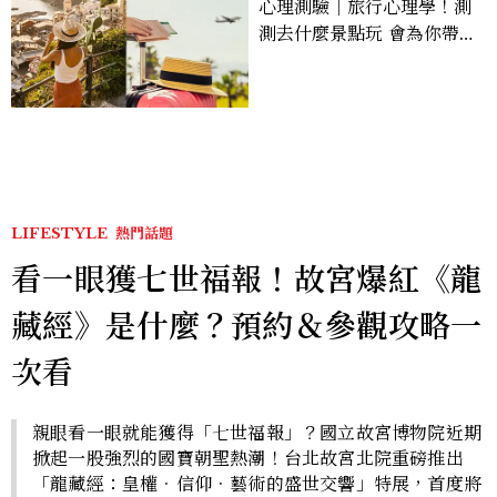
心理測驗｜旅行心理學！測
測去什麼景點玩 會為你帶來
好運
LIFESTYLE
熱門話題
看一眼獲七世福報！故宮爆紅《龍
藏經》是什麼？預約＆參觀攻略一
次看
親眼看一眼就能獲得「七世福報」？國立故宮博物院近期
掀起一股強烈的國寶朝聖熱潮！台北故宮北院重磅推出
「龍藏經：皇權．信仰．藝術的盛世交響」特展，首度將