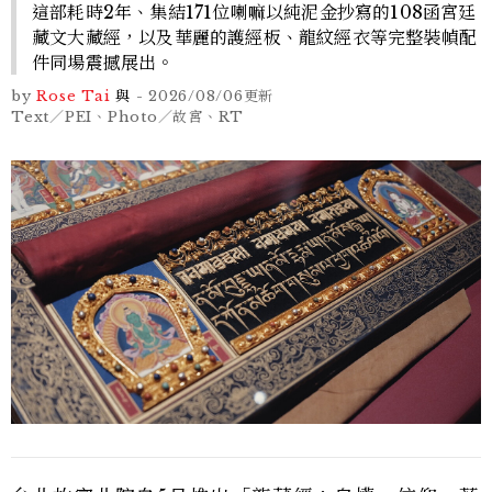
這部耗時2年、集結171位喇嘛以純泥金抄寫的108函宮廷
藏文大藏經，以及華麗的護經板、龍紋經衣等完整裝幀配
件同場震撼展出。
by
Rose Tai
與
-
2026/08/06
更新
Text／PEI、Photo／故宮、RT