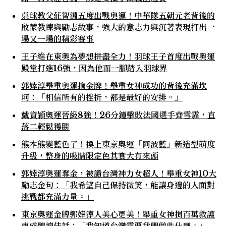
桌球教父莊智淵五度出戰奧運！中華隊五朝元老背後的
啟蒙教練與勵志故事，強大的意志力與沉著表現打出一
場又一場的精彩賽事
王子維在東奧為夢想拼盡全力！羽球王子首度出戰奧運
殿堂打進16強，因為他而一腳踏入羽球界
郭婞淳舉重奧運摘金牌！舉重女神成功的背後充滿坎
坷：「相信所有的挫折，都是最好的安排。」
戴資穎奧運晉級8強！26分鐘擊敗法國選手齊雪霏，直
落二輕鬆獲勝
熊本熊變藍色了！換上東京奧運「阿波藍」新造型萌度
升級，整身的吸睛限定色其實大有來頭
郭婞淳奧運奪金，被讚台灣神力女超人！舉重女神10大
勵志金句：「我希望自己保持微笑，能讓身邊的人面對
挑戰都充滿力量。」
東京奧運金牌郭婞淳人美心更美！舉重女神捐百萬救護
車成體壇佳話：「我知道台灣需要我們做些什麼。」