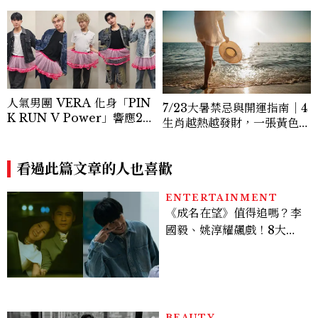
人氣男團 VERA 化身「PIN
7/23大暑禁忌與開運指南｜4
K RUN V Power」響應20
生肖越熱越發財，一張黃色紙
26裙襬澎澎RUN，So-net
就可以簡單招好運
再度攜手美麗佳人傳遞粉紅力
量！
看過此篇文章的人也喜歡
ENTERTAINMENT
《成名在望》值得追嗎？李
國毅、姚淳耀飆戲！8大看
點與網友殘酷評價：節奏太
慢、犯人太好猜？
BEAUTY