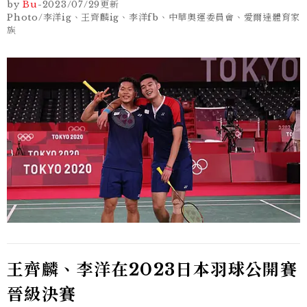
by
Bu
-
2023/07/29
更新
Photo/李洋ig、王齊麟ig、李洋fb、中華奧運委員會、愛爾達體育家
族
王齊麟、李洋在2023日本羽球公開賽
晉級決賽