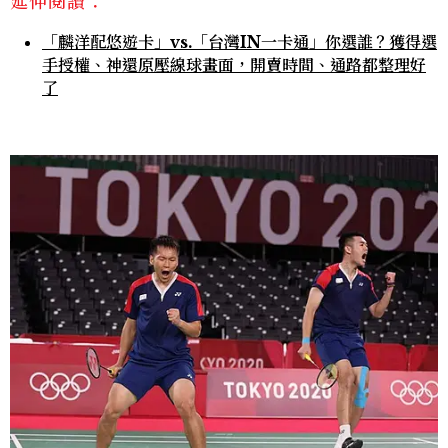
延伸閱讀：
「麟洋配悠遊卡」vs.「台灣IN一卡通」你選誰？獲得選
手授權、神還原壓線球畫面，開賣時間、通路都整理好
了