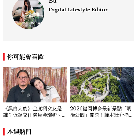
Bu
Digital Lifestyle Editor
你可能會喜歡
《黑白大廚》金度潤女友是
2026福岡博多最新景點「明
誰？低調交往演員金瑞妍、曾
治公園」開幕！藤本壯介操刀
出演《少年法庭》，私下極簡
設計，7大餐廳美食品牌、SP
風穿搭是日常範本！
A一次看
本週熱門