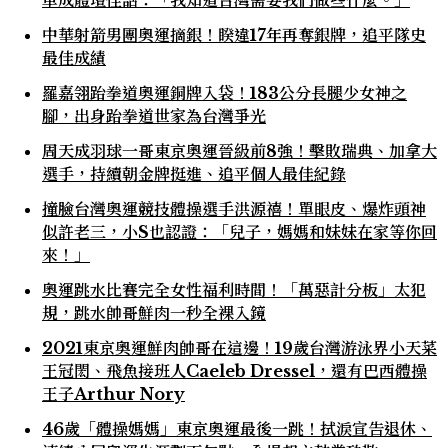
中華射箭男團奧運摘銀！睽違17年再奪銀牌，追平隊史
最佳成績
羅嘉翎跆拳道奧運銅牌入袋！183公分長腿少女神之
腳，出身跆拳道世家為台灣爭光
周天成羽球一哥東京奧運晉級前8強！擊敗瑞典、加拿大
選手，持續朝金牌挺進、追平個人最佳紀錄
撞臉台灣奧運競技體操選手洪源禧！單眼皮、爆炸頭神
似許老三，小S也認證：「兒子，媽媽和妹妹在家等你回
來！」
奧運跳水比賽完全女性福利時間！「萬惡計分板」太犯
規，跳水帥哥鮮肉一秒全裸入鏡
2021東京奧運鮮肉帥哥在這邊！19歲台灣游泳界小天菜
王冠閎、飛魚接班人Caeleb Dressel，還有巴西體操
王子Arthur Nory
46歲「體操媽媽」東京奧運最後一跳！拭淚宣告退休、