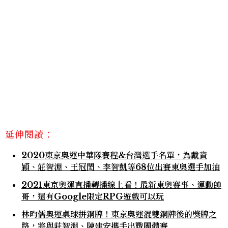
延伸閱讀：
2020東京奧運中華隊賽程&台灣選手名單，為戴資
穎、莊智淵、王冠閎、李智凱等68位出賽東奧選手加油
2021東京奧運直播轉播線上看！最新東奧賽事、運動帥
哥，還有Google限定RPG遊戲可以玩
林昀儒奧運桌球拼銅牌！東京奧運混雙銅牌後的獎牌之
路，將與莊智淵、陳建安攜手出戰團體賽