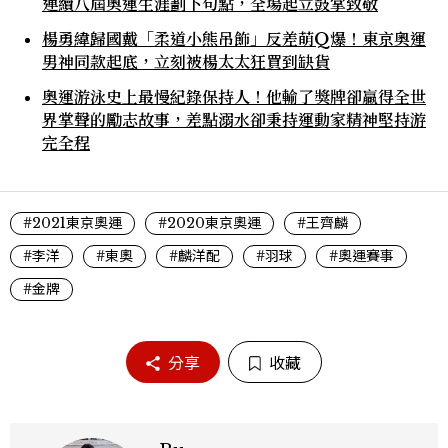
連續八屆奧運生涯劃下句點，全場起立鼓掌致敬
楊勇緯歸國戴「柔道小熊吊飾」反差萌Q爆！東京奧運
男神同款起底，立刻被楊太太狂買到缺貨
奧運游泳史上最慢紀錄保持人！他輸了獎牌卻贏得全世
界掌聲的勵志故事，差點溺水卻秉持運動家精神堅持游
完全程
#2021東京奧運
#2020東京奧運
#王齊麟
#李洋
#東奧
#麟洋配
#羽球
#奧運賽事
#金牌
分享
收藏