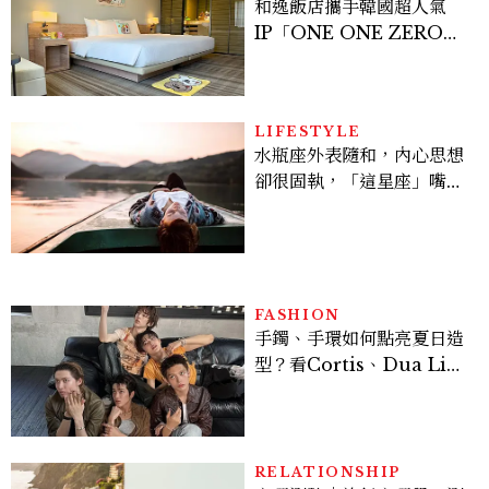
和逸飯店攜手韓國超人氣
IP「ONE ONE ZERO
SEVEN」，打造療癒系快
樂狗狗主題房！全台獨家客
房、聯名好禮一次收藏
LIFESTYLE
水瓶座外表隨和，內心思想
卻很固執，「這星座」嘴上
說都可以，最後還是照自己
的方式選！12星座最難被改
變的一面
FASHION
手鐲、手環如何點亮夏日造
型？看Cortis、Dua Lip
的穿搭示範
RELATIONSHIP