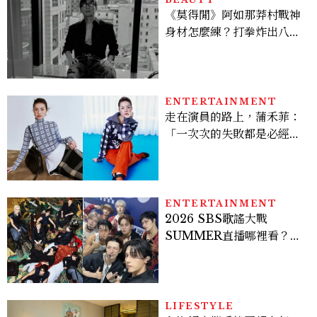
《莫得閒》阿如那莽村戰神
身材怎麼練？打拳炸出八塊
腹肌，HYROX挑戰也沒錯
過
ENTERTAINMENT
走在演員的路上，蒲禾菲：
「一次次的失敗都是必經過
程，必須要經過那些練習，
才能做得好。」
ENTERTAINMENT
2026 SBS歌謠大戰
SUMMER直播哪裡看？
Stray Kids、ATEEZ等
28組卡司、線上播出時間一
次看
LIFESTYLE