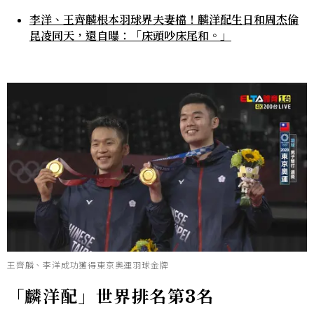
李洋、王齊麟根本羽球界夫妻檔！麟洋配生日和周杰倫
昆凌同天，還自曝：「床頭吵床尾和。」
王齊麟、李洋成功獲得東京奧運羽球金牌
「麟洋配」世界排名第3名