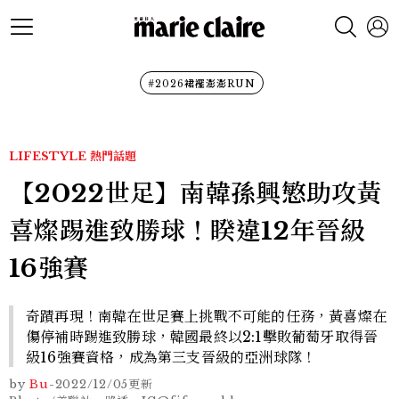
#2026裙襬澎澎RUN
LIFESTYLE
熱門話題
【2022世足】南韓孫興慜助攻黃
喜燦踢進致勝球！睽違12年晉級
16強賽
奇蹟再現！南韓在世足賽上挑戰不可能的任務，黃喜燦在
傷停補時踢進致勝球，韓國最終以2:1擊敗葡萄牙取得晉
級16強賽資格，成為第三支晉級的亞洲球隊！
by
Bu
-
2022/12/05
更新