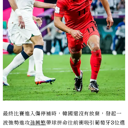
最終比賽進入傷停補時，韓國還沒有放棄，發起一
波強勢進攻
孫興慜
帶球拼命往前衝吸引葡萄牙3位選