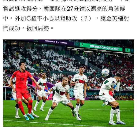
嘗試進攻得分，韓國隊在27分鐘以漂亮的角球傳
中，外加C羅不小心以背助攻（？），讓金英權射
門成功，扳回局勢。