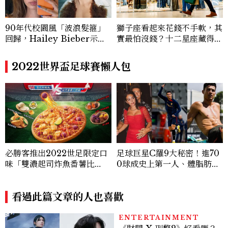
90年代校園風「波浪髮箍」
獅子座看起來花錢不手軟，其
回歸，Hailey Bieber示範
實最怕沒錢？十二星座藏得最
如何戴得時髦：這款Miu Mi
深的金錢焦慮，「這星座」比
u髮箍未開賣先爆紅！
價半天，最後卻買最貴的
2022世界盃足球賽懶人包
必勝客推出2022世足限定口
足球巨星C羅9大秘密！進70
味「雙濃起司炸魚番薯比
0球成史上第一人、體脂肪長
薩」！還有手足球遊戲盒限量
年維持7%，不刺青原因超暖
包裝
心
看過此篇文章的人也喜歡
ENTERTAINMENT