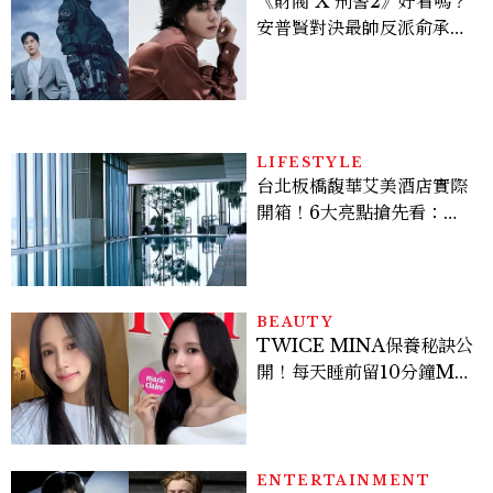
《財閥 X 刑警2》好看嗎？
安普賢對決最帥反派俞承
豪，鄭恩彩接棒女主，開專
機、刷黑卡，用錢輾壓罪犯
的陳利手回來了，這次能玩
多大？
LIFESTYLE
台北板橋馥華艾美酒店實際
開箱！6大亮點搶先看：新
北最新旅宿地標、高空泳
池、客房藏奢華細節
BEAUTY
TWICE MINA保養秘訣公
開！每天睡前留10分鐘ME
TIME、定期皮拉提斯，6
個日常習慣養出牛奶肌
ENTERTAINMENT