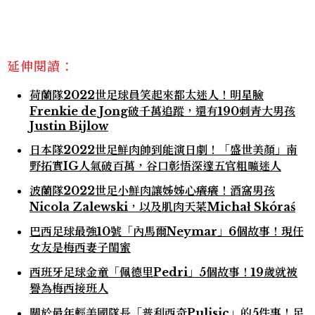
延伸閱讀：
荷蘭隊2022世足球員笑起來都太迷人！明星臉
Frenkie de Jong破千萬追蹤，還有190刺青大男孩
Justin Bijlow
日本隊2022世足鮮肉帥到能演日劇！「盛世美顏」南
野拓實IG人氣破百萬，谷口彰悟深邃五官粗曠迷人
波蘭隊2022世足小鮮肉讓姊姊心癢癢！酒窩男孩
Nicola Zalewski，以及肌肉天菜Michał Skóraś
巴西足球最強10號「內馬爾Neymar」6個故事！現任
女友是梅西妻子閨蜜
西班牙足球金童「佩德里Pedri」5個故事！19歲就被
譽為梅西接班人
關於最年輕美國隊長「普利西奇Pulisic」的5件事！足