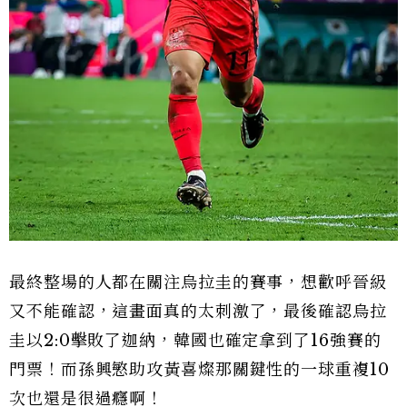
最終整場的人都在關注烏拉圭的賽事，想歡呼晉級
又不能確認，這畫面真的太刺激了，最後確認烏拉
圭以2:0擊敗了迦納，韓國也確定拿到了16強賽的
門票！而孫興慜助攻黃喜燦那關鍵性的一球重複10
次也還是很過癮啊！