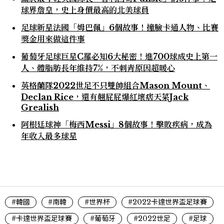
球界詹皇，史上身價最高的北美球員
足球新星法國「姆巴佩」6個故事！撞臉卡通人物、比賽
獎金用來做這件事
葡萄牙足球巨星C羅必知6大秘密！進700球成史上第一
人、體脂肪長年維持7%，不刺青原因超暖心
英格蘭隊2022世足不只雙帥組合Mason Mount、
Declan Rice，還有翹屁屁爆紅壞痞天菜Jack
Grealish
阿根廷球神「梅西Messi」8個故事！擊敗疾病，成為
年收入最多球星
#韓國
#南韓
#世界杯
#2022卡達世界盃足球賽
#卡達世界盃足球賽
#葡萄牙
#2022世足
#足球