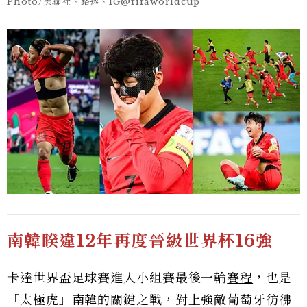
Photo/美聯社、路透、IG@fifaworldcup
南韓睽違12年再度晉級世界杯16強
卡達世界盃足球賽進入小組賽最後一輪
賽程
，也是
「太極虎」南韓的關鍵之戰，對上強敵葡萄牙彷彿