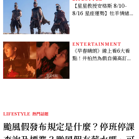
【星星教授安格斯 8/10-
8/16 星座運勢】牡羊情緒
變敏感，雙子人際吸引力爆
棚
ENTERTAINMENT
《早春晴朗》線上看6大看
點！井柏然為戲自備高訂，
孫千苦等地下戀轉正，雨夜
激吻獲讚慾感天花板
LIFESTYLE
熱門話題
颱風假發布規定是什麼？停班停課