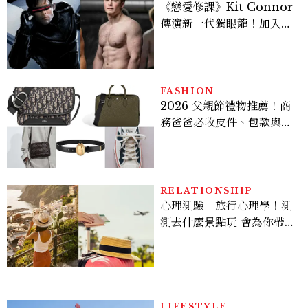
《戀愛修課》Kit Connor
傳演新一代獨眼龍！加入新
版《X戰警》，可望搭檔
Sadie Sink
FASHION
2026 父親節禮物推薦！商
務爸爸必收皮件、包款與鞋
履一次看
RELATIONSHIP
心理測驗｜旅行心理學！測
測去什麼景點玩 會為你帶來
好運
LIFESTYLE