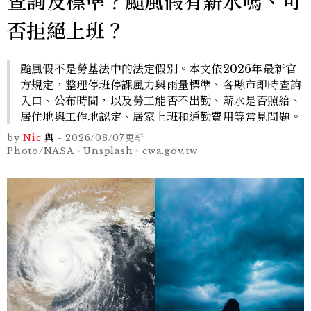
查詢及標準？颱風假有薪水嗎、可
否拒絕上班？
颱風假不是勞基法中的法定假別。本文依2026年最新官
方規定，整理停班停課風力與雨量標準、各縣市即時查詢
入口、公布時間，以及勞工能否不出勤、薪水是否照給、
居住地與工作地認定、居家上班和通勤費用等常見問題。
by
Nic
與
-
2026/08/07
更新
Photo/NASA、Unsplash、cwa.gov.tw