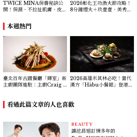
TWICE MINA保養秘訣公
2026彰化王功漁火節攻略！
開！保濕、不拉扯肌膚、皮拉
8分鐘煙火＋玖壹壹、美秀集
提斯，6個日常習慣養出牛奶
團開唱，千人烤蚵、鯊魚先生
肌
一次玩
本週熱門
2026高雄米其林必吃！當代
臺北百年古蹟餐廳「輝室」新
漢方「Hābu小餐館」登港
主廚團隊進駐：主廚Craig Y
灣，主廚陣容、套餐價格公開
ang以兒時記憶詮釋烤玉米、
炒米粉、紅豆湯勾勒現代臺灣
料理風味
看過此篇文章的人也喜歡
BEAUTY
讓池昌旭訂情多年的