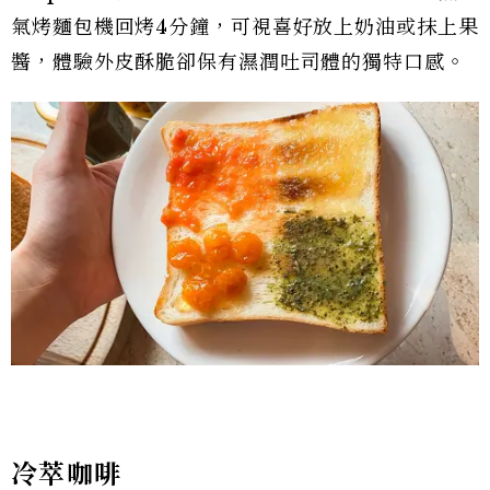
氣烤麵包機回烤4分鐘，可視喜好放上奶油或抹上果
醬，體驗外皮酥脆卻保有濕潤吐司體的獨特口感。
冷萃咖啡