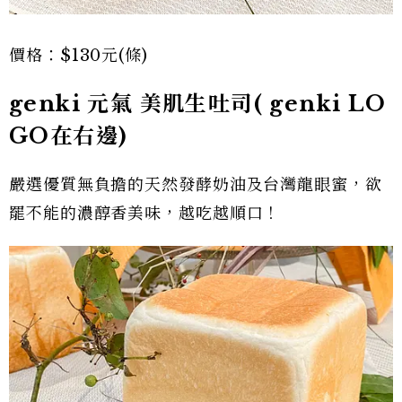
價格：$130元(條)
genki 元氣 美肌生吐司( genki LO
GO在右邊)
嚴選優質無負擔的天然發酵奶油及台灣龍眼蜜，欲
罷不能的濃醇香美味，越吃越順口！