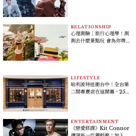
豪，鄭恩彩接棒女主，開專
機、刷黑卡，用錢輾壓罪犯
的陳利手回來了，這次能玩
多大？
RELATIONSHIP
心理測驗｜旅行心理學！測
測去什麼景點玩 會為你帶來
好運
LIFESTYLE
哈利波特迷衝台中！全台第
二間專賣店在這開幕，25週
年限定周邊、托特包太值得
入手
ENTERTAINMENT
《戀愛修課》Kit Connor
傳演新一代獨眼龍！加入新