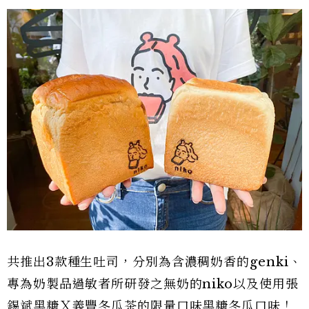
共推出3款種生吐司，分別為含濃稠奶香的genki、
專為奶製品過敏者所研發之無奶的niko以及使用張
錫斌黑糖Ｘ義豐冬瓜茶的限量口味黑糖冬瓜口味！