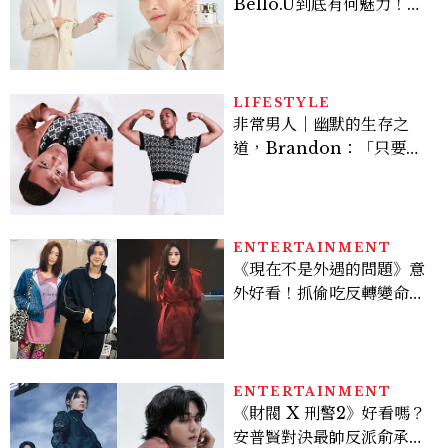
Bello.U到底有何魅力！揭
密男神發光乳霜～「肽光透
亮緊緻霜」如何打造日不落
的透亮肌，熬夜拍戲不顯疲
倦感，超神！
LIFESTYLE
非常男人｜幽默的生存之
道，Brandon：「只要能
讓大家笑，我們就有機會玩
在一起，讓敵人成為朋
友。」
ENTERTAINMENT
《現在不是外遇的問題》意
外好看！抓偷吃反轉變命
案？金憓秀傳奇美腿被讚
爆、金智勳大秀腹肌，曹汝
貞雙影后飆戲，線上看7大
看點懶人包
ENTERTAINMENT
《財閥 X 刑警2》好看嗎？
安普賢對決最帥反派俞承