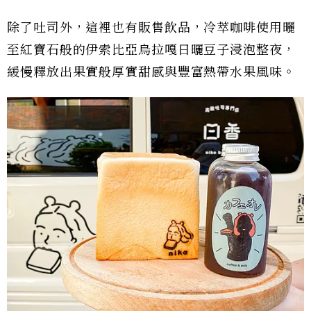
除了吐司外，這裡也有販售飲品，冷萃咖啡使用曬
至紅寶石般的伊索比亞烏拉嘎日曬豆子浸泡整夜，
緩慢釋放出果實般厚實甜感與豐富熱帶水果風味。