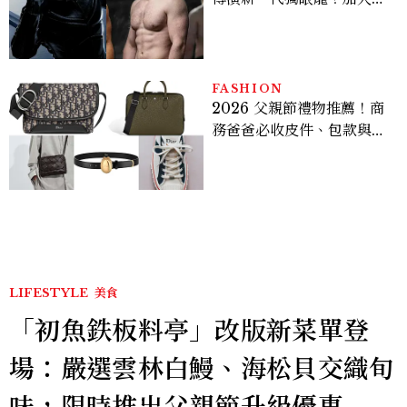
版《X戰警》，可望搭檔
Sadie Sink
FASHION
2026 父親節禮物推薦！商
務爸爸必收皮件、包款與鞋
履一次看
LIFESTYLE
美食
「初魚鉄板料亭」改版新菜單登
場：嚴選雲林白鰻、海松貝交織旬