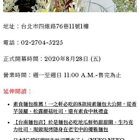
地址：台北市四維路76巷11號1樓
電話：02-2704-5225
正式開幕時間：2020年8月28日 (五)
營業時間：週一至週日 11:00 A.M.-售完為止
延伸閱讀：
素食麵包推薦！一之軒必吃的8款純素麵包大公開，從香
芋菠蘿、松露蘑菇吐司，還有素食中秋禮盒
【台南麵包店】於是麵包必吃地瓜鮮奶甜甜圈、生巧克
力吐司，現做現烤隱身在老宅中的優雅麵包