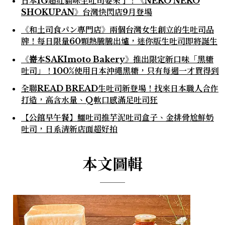
日本IG超紅貓咪生吐司要來了！《NEKO NEKO
SHOKUPAN》台灣快閃店9月登場
《和土司食パン專門店》兩個台灣女生創立的生吐司品
牌！每日限量60顆熱騰騰出爐，迷你版生吐司即將誕生
《嵜本SAKImoto Bakery》推出限定新口味「黑糖
吐司」！100%使用日本沖繩黑糖，只有每週一才買得到
全聯READ BREAD生吐司新登場！找來日本職人合作
打造，高含水量、Q軟口感滿足吐司狂
【公館早午餐】鱷吐司推芋泥吐司盒子、金排骨尬鮮奶
吐司，日系清新店面超好拍
本文圖輯