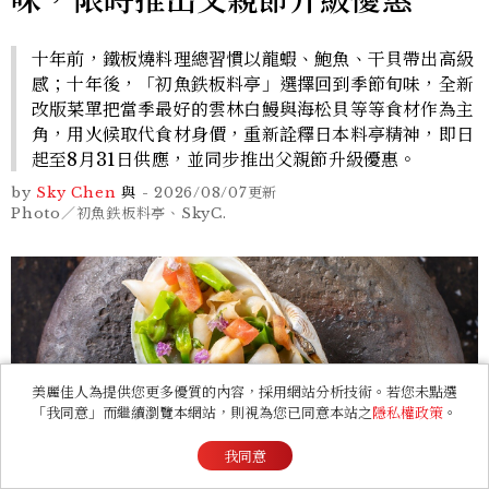
味，限時推出父親節升級優惠
十年前，鐵板燒料理總習慣以龍蝦、鮑魚、干貝帶出高級
感；十年後，「初魚鉄板料亭」選擇回到季節旬味，全新
改版菜單把當季最好的雲林白鰻與海松貝等等食材作為主
角，用火候取代食材身價，重新詮釋日本料亭精神，即日
起至8月31日供應，並同步推出父親節升級優惠。
by
Sky Chen
與
-
2026/08/07
更新
Photo／初魚鉄板料亭、SkyC.
美麗佳人為提供您更多優質的內容，採用網站分析技術。若您未點選
「我同意」而繼續瀏覽本網站，則視為您已同意本站之
隱私權政策
。
我同意