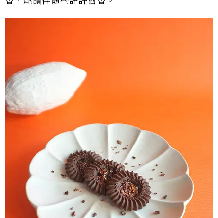
香，尾韻伴隨些許許酒香。