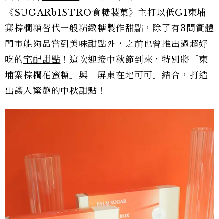
《SUGARbISTRO食糖製菓》主打以低GI柬埔
寨棕櫚糖替代一般精緻糖製作甜點，除了有3間實體
門市能夠品嘗到美味甜點外，之前也曾推出過超好
吃的
宅配甜點
！這次迎接中秋節到來，特別將「柬
埔寨棕櫚花蜜糖」與「屏東在地可可」結合，打造
出讓人驚艷的中秋甜點！