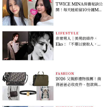
TWICE MINA保養秘訣公
開！每天睡前留10分鐘ME
TIME、定期皮拉提斯，6
個日常習慣養出牛奶肌
LIFESTYLE
非常男人｜美男的條件，
Eko：「不要以貌取人，內
在與外在同樣重要。」
FASHION
2026 父親節禮物推薦！商
務爸爸必收皮件、包款與鞋
履一次看