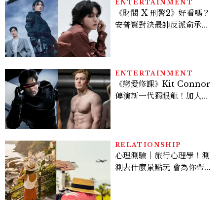
ENTERTAINMENT
《財閥 X 刑警2》好看嗎？
安普賢對決最帥反派俞承
豪，鄭恩彩接棒女主，開專
機、刷黑卡，用錢輾壓罪犯
的陳利手回來了，這次能玩
多大？
ENTERTAINMENT
《戀愛修課》Kit Connor
傳演新一代獨眼龍！加入新
版《X戰警》，可望搭檔
Sadie Sink
RELATIONSHIP
心理測驗｜旅行心理學！測
測去什麼景點玩 會為你帶來
好運