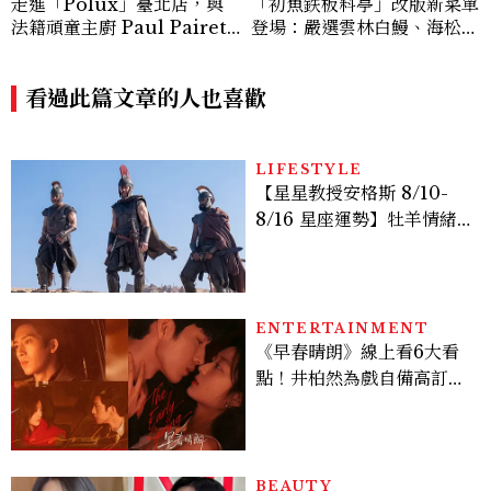
走進「Polux」臺北店，與
「初魚鉄板料亭」改版新菜單
法籍頑童主廚 Paul Pairet
登場：嚴選雲林白鰻、海松貝
對談：「我不做妥協的美味」
交織旬味，限時推出父親節升
級優惠
看過此篇文章的人也喜歡
LIFESTYLE
【星星教授安格斯 8/10-
8/16 星座運勢】牡羊情緒
變敏感，雙子人際吸引力爆
棚
ENTERTAINMENT
《早春晴朗》線上看6大看
點！井柏然為戲自備高訂，
孫千苦等地下戀轉正，雨夜
激吻獲讚慾感天花板
BEAUTY