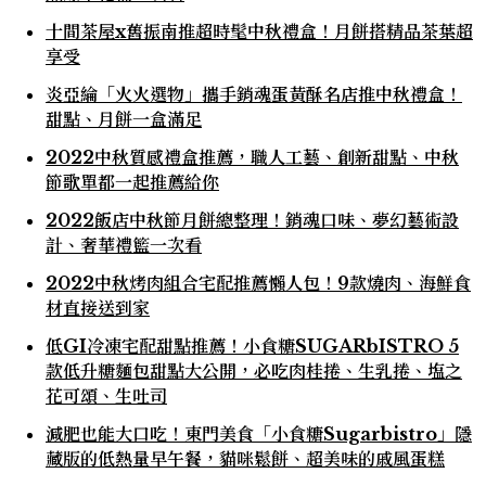
十間茶屋x舊振南推超時髦中秋禮盒！月餅搭精品茶葉超
享受
炎亞綸「火火選物」攜手銷魂蛋黃酥名店推中秋禮盒！
甜點、月餅一盒滿足
2022中秋質感禮盒推薦，職人工藝、創新甜點、中秋
節歌單都一起推薦給你
2022飯店中秋節月餅總整理！銷魂口味、夢幻藝術設
計、奢華禮籃一次看
2022中秋烤肉組合宅配推薦懶人包！9款燒肉、海鮮食
材直接送到家
低GI冷凍宅配甜點推薦！小食糖SUGARbISTRO 5
款低升糖麵包甜點大公開，必吃肉桂捲、生乳捲、塩之
花可頌、生吐司
減肥也能大口吃！東門美食「小食糖Sugarbistro」隱
藏版的低熱量早午餐，貓咪鬆餅、超美味的戚風蛋糕