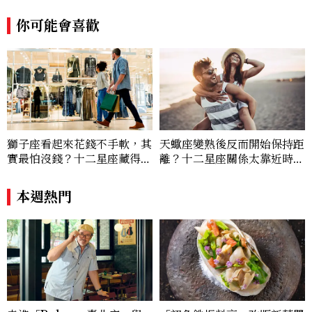
你可能會喜歡
獅子座看起來花錢不手軟，其
天蠍座變熟後反而開始保持距
實最怕沒錢？十二星座藏得最
離？十二星座關係太靠近時最
深的金錢焦慮，「這星座」比
怕發生的事，「這星座」一有
價半天，最後卻買最貴的
壓力就先躲起來
本週熱門