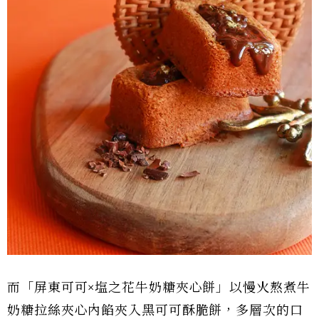
而「屏東可可×塩之花牛奶糖夾心餅」以慢火熬煮牛
奶糖拉絲夾心內餡夾入黑可可酥脆餅，多層次的口