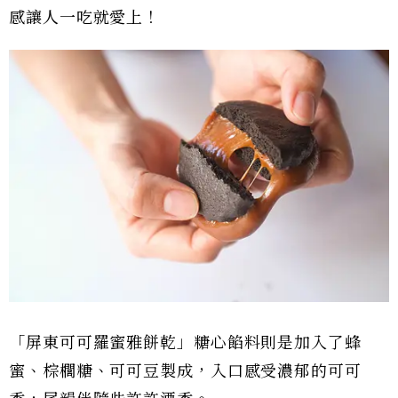
感讓人一吃就愛上！
「屏東可可羅蜜雅餅乾」糖心餡料則是加入了蜂
蜜、棕櫚糖、可可豆製成，入口感受濃郁的可可