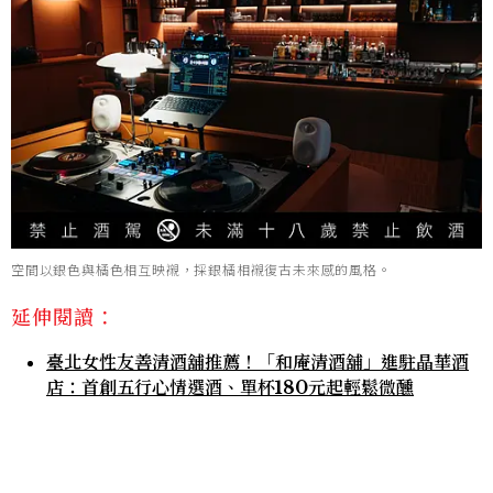
空間以銀色與橘色相互映襯，採銀橘相襯復古未來感的風格。
延伸閱讀：
臺北女性友善清酒舖推薦！「和庵清酒舖」進駐晶華酒
店：首創五行心情選酒、單杯180元起輕鬆微醺