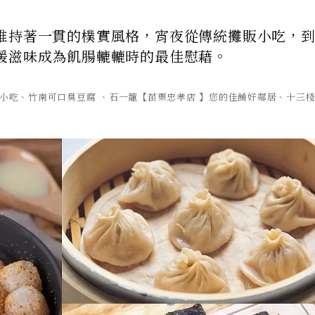
維持著一貫的樸實風格，宵夜從傳統攤販小吃，
暖滋味成為飢腸轆轆時的最佳慰藉。
_橋頭小吃、竹南可口臭豆腐 、石一籠【苗栗忠孝店 】您的佳餚好鄰居、十三