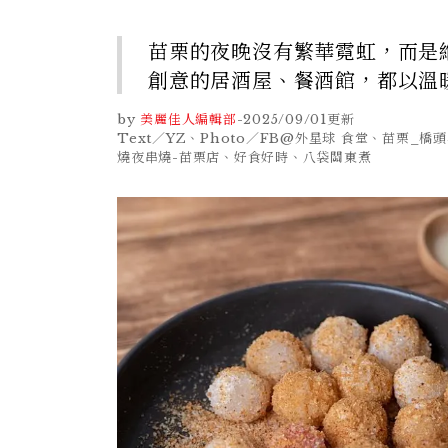
苗栗的夜晚沒有繁華霓虹，而是
創意的居酒屋、餐酒館，都以溫
by
美麗佳人編輯部
-
2025/09/01
更新
Text／YZ、Photo／FB@外星球 食堂、苗栗
燒夜串燒-苗栗店、好食好時、八袋關東煮