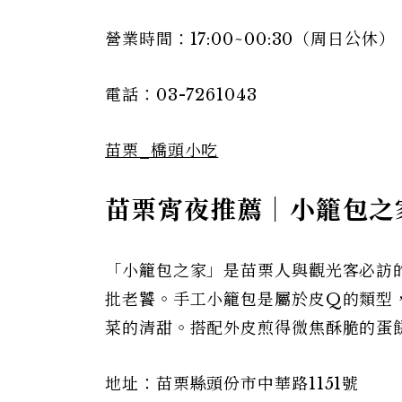
營業時間：17:00~00:30（周日公休）
電話：03-7261043
苗栗_橋頭小吃
苗栗宵夜推薦｜小籠包之
「小籠包之家」是苗栗人與觀光客必訪
批老饕。手工小籠包是屬於皮Q的類型
菜的清甜。搭配外皮煎得微焦酥脆的蛋
地址：苗栗縣頭份市中華路1151號