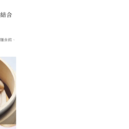
到結合
棧麵食館、