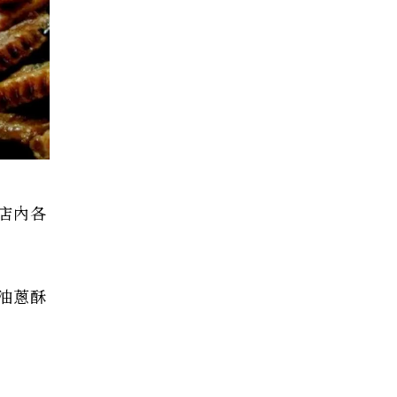
店內各
油蔥酥