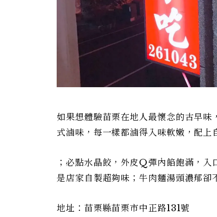
如果想體驗苗栗在地人最懷念的古早味
式滷味，每一樣都滷得入味軟嫩，配上
；必點水晶餃，外皮Q彈內餡飽滿，入
是店家自製超夠味；牛肉麵湯頭濃郁卻
地址：苗栗縣苗栗市中正路131號