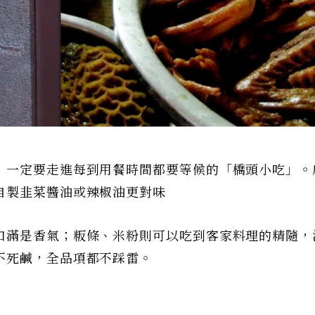
，一定要走進每到用餐時間都要等候的「橋頭小吃」。
自製韭菜醬油或辣椒油更對味
口滿是香氣；粄條、米粉則可以吃到客家料理的精隨，
不死鹹，全品項都不踩雷。