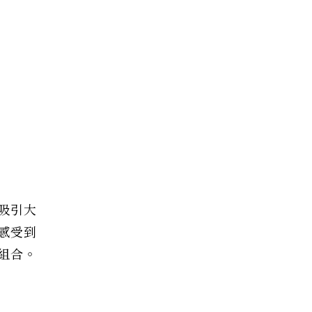
吸引大
感受到
組合。