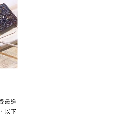
受最道
，以下