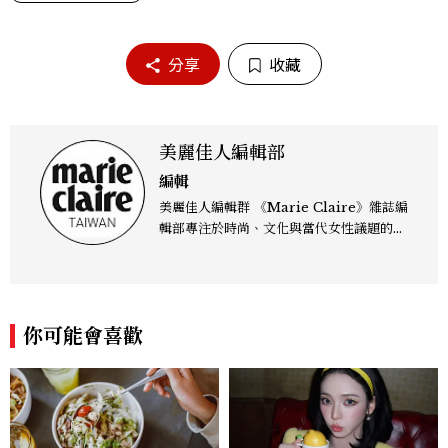
分享
收藏
美麗佳人編輯部
編輯
美麗佳人編輯群 《Marie Claire》雜誌編
輯部專注於時尚、文化與當代女性議題的深
度呈現，致力打造兼具風格與觀點的內容敘
事。 團隊擅長核心議題企劃、內容策展與
跨平台整合，長期關注國際時代脈動與社會
趨勢，從文化觀察出發，挖掘具有啟發性的
你可能會喜歡
女性故事與價值觀；同時以細膩的美學語言
與敘事張力，轉化為兼具視覺風格與思想深
度的內容。 《Marie Claire》始終以敏銳
視角與編輯直覺，引領讀者探索女性多元面
貌與生活品味風格的無限可能。