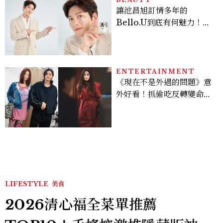
讓池昌旭訂情多年的
Bello.U到底有何魅力！揭
密男神發光乳霜～「肽光透
亮緊緻霜」如何打造日不落
的透亮肌，熬夜拍戲不顯疲
倦感，超神！
ENTERTAINMENT
《現在不是外遇的問題》意
外好看！抓偷吃反轉變命
案？金憓秀傳奇美腿被讚
爆、金智勳大秀腹肌，曹汝
貞雙影后飆戲，線上看7大
看點懶人包
LIFESTYLE
美食
2026清心福全菜單推薦