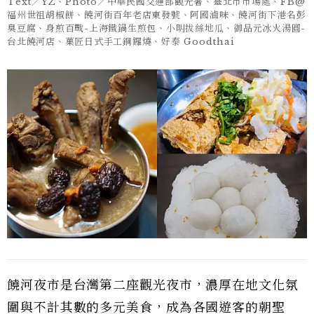
Text／YZ、Photo／中華民國交通部觀光署、臺北市市場處、FB@
福州世祖胡椒餅、饒河街百年老店東發號、阿國滷味、饒河街下港名彭
臭豆腐、身煎百戰-上海鐵鍋生煎包、小明拔絲地瓜、御品元冰火湯圓-
台北饒河店、菓匠日式手工銅鑼燒、好泰 Goodthai
饒河夜市是台灣第二座觀光夜市，濃厚在地文化氛
圍與不計其數的多元美食，成為各國遊客的朝聖