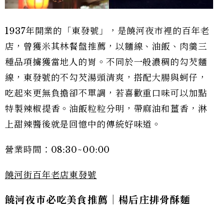
1937年開業的「東發號」，是饒河夜市裡的百年老
店，曾獲米其林餐盤推薦，以麵線、油飯、肉羹三
種品項擄獲當地人的胃。不同於一般濃稠的勾芡麵
線，東發號的不勾芡湯頭清爽，搭配大腸與蚵仔，
吃起來更無負擔卻不單調，若喜歡重口味可以加點
特製辣椒提香。油飯粒粒分明，帶麻油和薑香，淋
上甜辣醬後就是回憶中的傳統好味道。
營業時間：08:30~00:00
饒河街百年老店東發號
饒河夜市必吃美食推薦｜楊后庄排骨酥麵