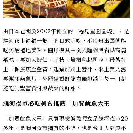
由日本老闆於2007年創立的「福島屋圓圓燒」，是
饒河夜市裡獨一無二的日式小吃，不用飛出國就能
吃到最道地美味。圓形模具中倒入麵糊與滿滿高麗
菜絲，再加入蝦仁、花枝、培根與起司球，最後打
上一顆蛋煎至金黃。起鍋前刷上醬汁、淋上美乃滋
再灑滿柴魚片，外層焦香酥脆內餡飽滿，每一口都
能吃到豐富食材與蔬菜的鮮甜。
饒河夜市必吃美食推薦｜加賀魷魚大王
「加賀魷魚大王」只賣現燙魷魚便立足饒河夜市20
多年，是饒河夜市獨有的小吃，也是台北人經典不