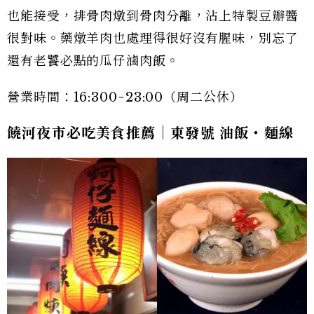
也能接受，排骨肉燉到骨肉分離，沾上特製豆瓣醬
很對味。藥燉羊肉也處理得很好沒有腥味，別忘了
還有老饕必點的瓜仔滷肉飯。
營業時間：16:300~23:00（周二公休）
饒河夜市必吃美食推薦｜東發號 油飯・麵線