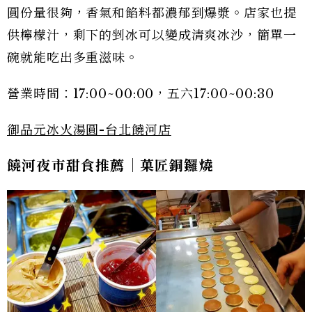
圓份量很夠，香氣和餡料都濃郁到爆漿。店家也提
供檸檬汁，剩下的剉冰可以變成清爽冰沙，簡單一
碗就能吃出多重滋味。
營業時間：17:00~00:00，五六17:00~00:30
御品元冰火湯圓-台北饒河店
饒河夜市甜食推薦｜菓匠銅鑼燒