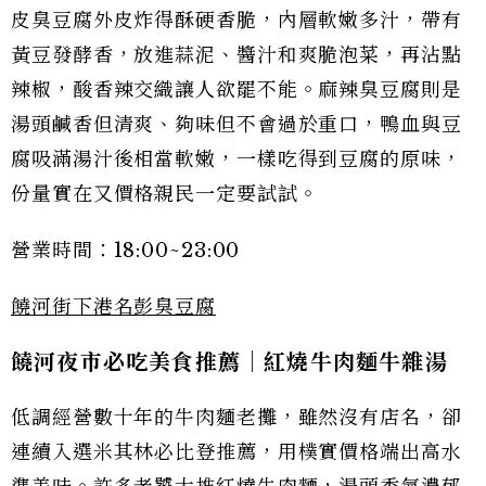
皮臭豆腐外皮炸得酥硬香脆，內層軟嫩多汁，帶有
黃豆發酵香，放進蒜泥、醬汁和爽脆泡菜，再沾點
辣椒，酸香辣交織讓人欲罷不能。麻辣臭豆腐則是
湯頭鹹香但清爽、夠味但不會過於重口，鴨血與豆
腐吸滿湯汁後相當軟嫩，一樣吃得到豆腐的原味，
份量實在又價格親民一定要試試。
營業時間：18:00~23:00
饒河街下港名彭臭豆腐
饒河夜市必吃美食推薦｜紅燒牛肉麵牛雜湯
低調經營數十年的牛肉麵老攤，雖然沒有店名，卻
連續入選米其林必比登推薦，用樸實價格端出高水