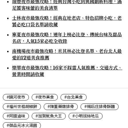
瑞豐夜市最強攻略！經典台灣小吃到異國創新料理，滿
足饕客味蕾的美食清單
士林夜市最強攻略！經典在地老店、特色招牌小吃，老
饕必吃口袋名單請收藏
寧夏夜市最強攻略！連年上榜必比登、傳統台味及甜品
名店，人氣15家必吃全收錄
南機場夜市最強攻略！米其林必比登名單、老台北人最
愛的12道美食推薦
樂華夜市最強攻略！16家不踩雷人氣推薦，交通方式、
營業時間請收藏
#饒河夜市
#夜市美食
#台北美食
#福州世祖胡椒餅
#陳董藥燉排骨
#楊后庄排骨酥麵
#阿國滷味
#加賀魷魚大王
#小明拔絲地瓜
#御品元冰火湯圓