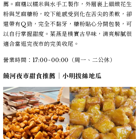
薦。麻糬以糯米與水手工製作，外層裹上細緻花生
粉與芝麻糖粉，咬下能感受到化在舌尖的柔軟，卻
還帶有Q勁，完全不黏牙，糖粉貼心分開包裝，可
以自行掌握甜度。菜燕是樸實古早味，清爽解膩很
適合當逛完夜市的完美收尾。
營業時間：17:00~00:00（周一、二公休）
饒河夜市甜食推薦｜小明拔絲地瓜