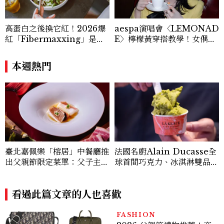
高蛋白之後換它紅！2026爆
aespa演唱會〈LEMONAD
紅「Fibermaxxing」是什
E〉檸檬黃穿搭教學！女偶像
麼？一天30g纖維，原來不用
3招搭法、Karina同款造型
狂吃菜
必跟上
本週熱門
臺北嘉佩樂「榕居」中餐廳推
法國名廚Alain Ducasse全
出父親節限定菜單：父子主廚
球首間巧克力、冰淇淋雙品牌
攜手演繹粵菜傳承，八道菜、
概念店插旗臺北，推出「焙香
一碗湯寫下跨越四十年的傳承
烏龍榛果」臺灣限定新口味
之味
看過此篇文章的人也喜歡
FASHION