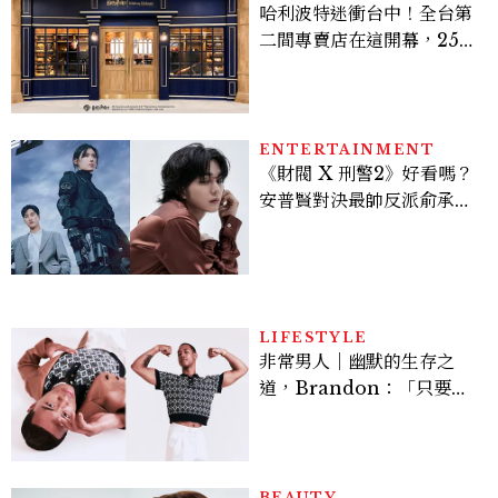
哈利波特迷衝台中！全台第
二間專賣店在這開幕，25週
年限定周邊、托特包太值得
入手
ENTERTAINMENT
《財閥 X 刑警2》好看嗎？
安普賢對決最帥反派俞承
豪，鄭恩彩接棒女主，開專
機、刷黑卡，用錢輾壓罪犯
的陳利手回來了，這次能玩
多大？
LIFESTYLE
非常男人｜幽默的生存之
道，Brandon：「只要能
讓大家笑，我們就有機會玩
在一起，讓敵人成為朋
友。」
BEAUTY