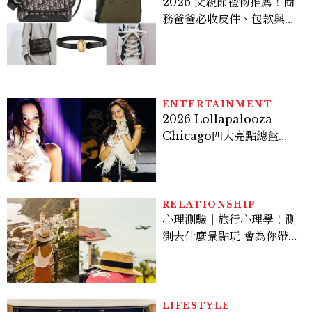
2026 父親節禮物推薦！商
務爸爸必收皮件、包款與鞋
履一次看
ENTERTAINMENT
2026 Lollapalooza
Chicago四大亮點總盤
點， JENNIE、 CORTIS
登台，K-POP擄獲全球！
RELATIONSHIP
心理測驗｜旅行心理學！測
測去什麼景點玩 會為你帶來
好運
LIFESTYLE