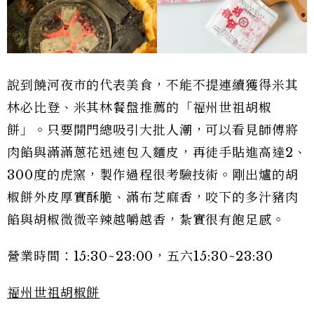
說到饒河夜市的代表美食，不能不提連續獲得米其
林必比登、米其林餐盤推薦的「福州世祖胡椒
餅」。只要開門總吸引大批人潮，可以看見師傅將
肉餡與滿滿蔥花迅速包入麵皮，再徒手貼進高達2、
300度的虎窯，製作過程很考驗技術。剛出爐的胡
椒餅外皮厚實酥脆、滿布芝麻香，咬下的多汁豬肉
餡與胡椒微微辛辣越嚼越香，紮實很有飽足感。
營業時間：15:30~23:00，五六15:30~23:30
福州世祖胡椒餅