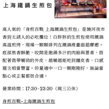
高人氣的「身煎百戰 上海鐵鍋生煎包」是饒河夜市
香到太誘人的必吃攤位！白胖胖的生煎包使用鐵鍋
高溫煎烤，現場一顆顆排列在鐵鍋裡畫面超療癒。
底部焦香酥脆，咬開是飽滿多汁的肉餡與蔥香，搭
配著微帶嚼勁的外皮，越嚼越能吃到麵皮香，口感
層次相當豐富。份量適中一口一顆剛剛好，無論當
點心或正餐都很合適。
營業時間：17:30~23:30（周三公休）
身煎百戰-上海鐵鍋生煎包