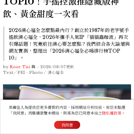
TOP10！手搖控激推隱藏版神
飲、黃金甜度一次看
2026清心福全怎麼點最內行？創立於1987年的老字號手
搖飲清心福全，2026年攜手人氣IP「貓貓蟲咖波」再次
引爆話題！究竟前往清心要怎麼點？我們綜合各大論壇與
網友實測，整理出「2026清心福全必喝排行榜TOP
10」。
by
Rose Tai
與
-
2026/08/07
更新
Text／PEI、Photo / 清心福全
美麗佳人為提供您更多優質的內容，採用網站分析技術。若您未點選
「我同意」而繼續瀏覽本網站，則視為您已同意本站之
隱私權政策
。
我同意