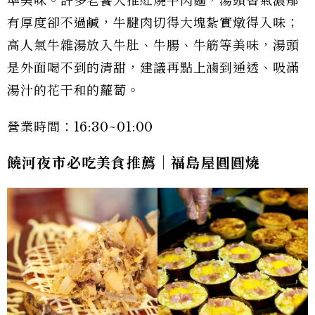
準美味。許多老饕大推紅燒牛肉麵，湯頭香氣濃郁
有厚度卻不過鹹，牛腱肉切得大塊紮實燉得入味；
高人氣牛雜湯放入牛肚、牛腸、牛筋等美味，湯頭
是外面喝不到的清甜，建議再點上滷到通透、吸滿
湯汁的花干和的蘿蔔。
營業時間：16:30~01:00
饒河夜市必吃美食推薦｜福島屋圓圓燒