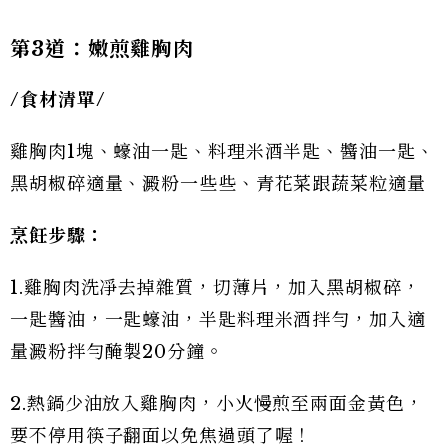
第3道：嫩煎雞胸肉
/
食材清單/
雞胸肉1塊、蠔油一匙、料理米酒半匙、醬油一匙、
黑胡椒碎適量、澱粉一些些、青花菜跟蔬菜粒適量
烹飪步驟：
1.雞胸肉洗凈去掉雜質，切薄片，加入黑胡椒碎，
一匙醬油，一匙蠔油，半匙料理米酒拌勻，加入適
量澱粉拌勻醃製20分鐘。
2.熱鍋少油放入雞胸肉，小火慢煎至兩面金黃色，
要不停用筷子翻面以免焦過頭了喔！