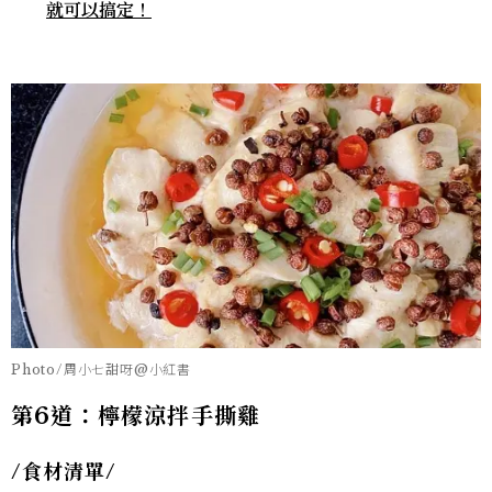
就可以搞定！
Photo/周小七甜呀@小紅書
第6道：檸檬涼拌手撕雞
/食材清單/