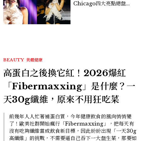
Chicago四大亮點總盤
點， JENNIE、 CORTIS
登台，K-POP擄獲全球！
BEAUTY
美體健康
高蛋白之後換它紅！2026爆紅
「Fibermaxxing」是什麼？一
天30g纖維，原來不用狂吃菜
前幾年人人忙著補蛋白質，今年健康飲食的風向悄悄變
了！歐美社群開始瘋行「Fibermaxxing」，把每天有
沒有吃夠纖維當成飲食新目標，因此紛紛出現「一天30g
高纖維」的挑戰，不需要逼自己吞下一大盤生菜，那要如