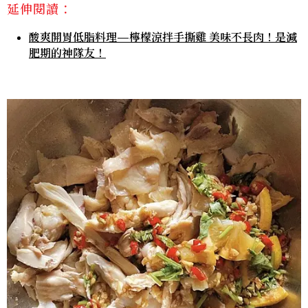
延伸閱讀：
酸爽開胃低脂料理—檸檬涼拌手撕雞 美味不長肉！是減
肥期的神隊友！