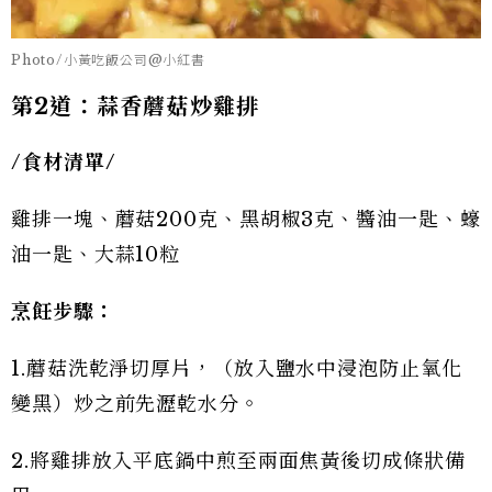
Photo/小黃吃飯公司@小紅書
第2道：蒜香蘑菇炒雞排
/
食材清單/
雞排一塊、蘑菇200克、黑胡椒3克、醬油一匙、蠔
油一匙、大蒜10粒
烹飪步驟：
1.蘑菇洗乾淨切厚片，（放入鹽水中浸泡防止氧化
變黑）炒之前先瀝乾水分。
2.將雞排放入平底鍋中煎至兩面焦黃後切成條狀備