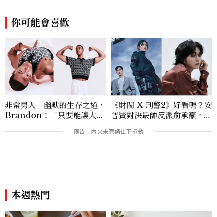
以生活化的語言分享保養與健康知識，目前
在《美麗佳人》已累積了數百篇文章，持續
你可能會喜歡
為網友帶來最新的健康與美麗資訊。
非常男人｜幽默的生存之道，
《財閥 X 刑警2》好看嗎？安
Brandon：「只要能讓大家
普賢對決最帥反派俞承豪，鄭
笑，我們就有機會玩在一起，
恩彩接棒女主，開專機、刷黑
讓敵人成為朋友。」
卡，用錢輾壓罪犯的陳利手回
來了，這次能玩多大？
本週熱門