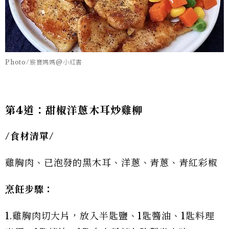
Photo/宸寶媽媽@小紅書
第4道：甜椒洋蔥木耳炒雞柳
/
食材清單/
雞胸肉、已泡發的黑木耳、洋蔥、青蔥、青紅彩椒
烹飪步驟：
1.雞胸肉切大片，放入半匙鹽、1匙醬油、1匙料理