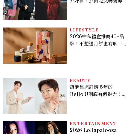
外好看！抓偷吃反轉變命
案？金憓秀傳奇美腿被讚
爆、金智勳大秀腹肌，曹汝
貞雙影后飆戲，線上看7大
看點懶人包
LIFESTYLE
2026中秋禮盒推薦40+品
牌！不想送月餅也有解，送
長輩、送客戶一次挑
BEAUTY
讓池昌旭訂情多年的
Bello.U到底有何魅力！揭
密男神發光乳霜～「肽光透
亮緊緻霜」如何打造日不落
的透亮肌，熬夜拍戲不顯疲
倦感，超神！
ENTERTAINMENT
2026 Lollapalooza