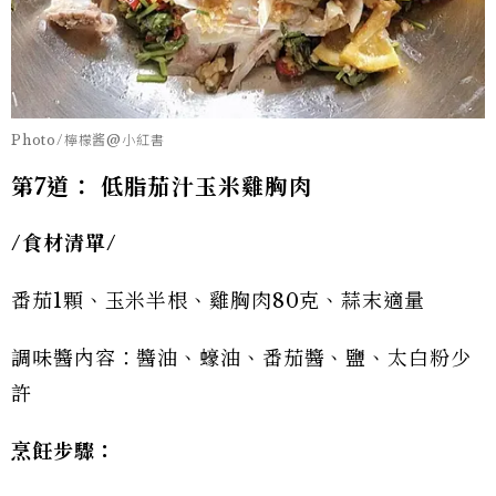
Photo/檸檬酱@小紅書
第7道： 低脂茄汁玉米雞胸肉
/
食材清單/
番茄1顆、玉米半根、雞胸肉80克、蒜末適量
調味醬內容：醬油、蠔油、番茄醬、鹽、太白粉少
許
烹飪步驟：