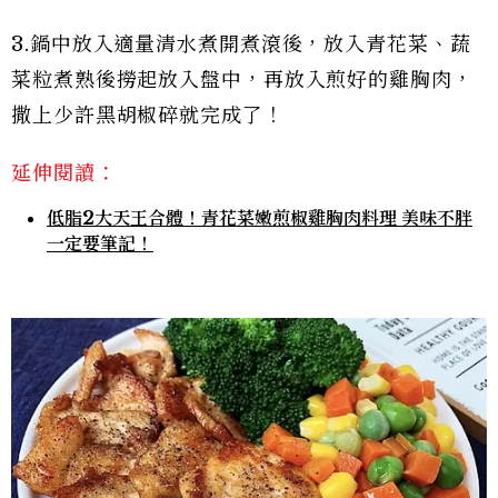
3.鍋中放入適量清水煮開煮滾後，放入青花菜、蔬
菜粒煮熟後撈起放入盤中，再放入煎好的雞胸肉，
撒上少許黑胡椒碎就完成了！
延伸閱讀：
低脂2大天王合體！青花菜嫩煎椒雞胸肉料理 美味不胖
一定要筆記！