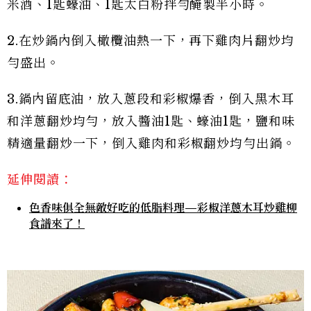
米酒、1匙蠔油、1匙太白粉拌勻醃製半小時。
2.在炒鍋內倒入橄欖油熱一下，再下雞肉片翻炒均
勻盛出。
3.鍋內留底油，放入蔥段和彩椒爆香，倒入黑木耳
和洋蔥翻炒均勻，放入醬油1匙、蠔油1匙，鹽和味
精適量翻炒一下，倒入雞肉和彩椒翻炒均勻出鍋。
延伸閱讀：
色香味俱全無敵好吃的低脂料理—彩椒洋蔥木耳炒雞柳
食譜來了！