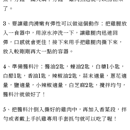
了。
3、要讓雞肉滑嫩有彈性可以做這個動作：把雞腿放
入一食器中，用涼水沖洗一下，讓雞腿肉迅速回
彈，口感就會更佳！接下來用手把雞腿肉撕下來，
放入較剛剛再大一點的容器。
4、準備醬料汁：醬油2匙，蠔油2匙，白糖1小匙，
白醋1匙，香油1匙，辣椒油2匙，蒜末適量，蔥花適
量，鹽適量，小辣椒適量，白芝麻2匙，攪拌均勻，
醬料汁就做好了！
5、把醬料汁倒入撕好的雞肉中，再加入香菜段，拌
勻或者戴上手扒雞專用手套抓勻就可以吃了喔！