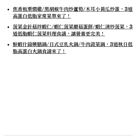
焦香板栗燜雞/黑胡椒牛肉炒蘆筍/木耳小黃瓜炒蛋，3道
高蛋白低脂家常菜單來了！
菠菜金針菇拌蝦仁/蝦仁菠菜蘑菇蛋餅/蝦仁清炒菠菜，3
道低脂蝦仁菠菜料理食譜，讓營養更完美！
鮮蝦什錦藥膳鍋/日式豆乳火鍋/牛肉蔬菜鍋，3道秋日低
脂高蛋白火鍋食譜來了！