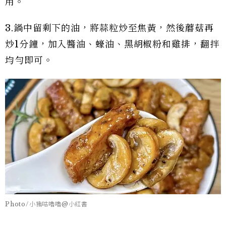
用。
3.鍋中留剩下的油，將蒜粒炒至焦黃，然後蘑菇再
炒1分鐘，加入醬油、蠔油、黑胡椒粉和雞排，翻拌
均勻即可。
Photo/小豬咕嚕嚕@小紅書