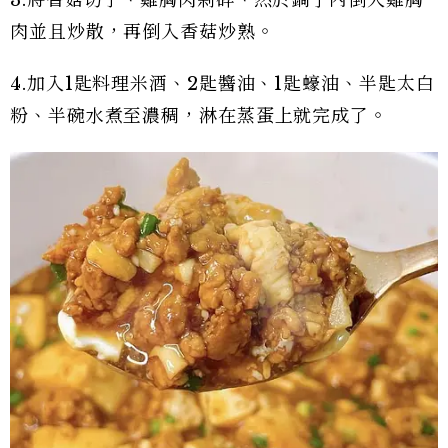
肉並且炒散，再倒入香菇炒熟。
4.加入1匙料理米酒、2匙醬油、1匙蠔油、半匙太白
粉、半碗水煮至濃稠，淋在蒸蛋上就完成了。