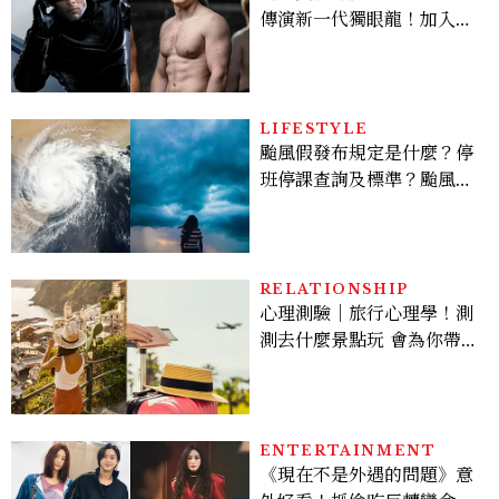
傳演新一代獨眼龍！加入新
版《X戰警》，可望搭檔
Sadie Sink
LIFESTYLE
颱風假發布規定是什麼？停
班停課查詢及標準？颱風假
有薪水嗎、可否拒絕上班？
RELATIONSHIP
心理測驗｜旅行心理學！測
測去什麼景點玩 會為你帶來
好運
ENTERTAINMENT
《現在不是外遇的問題》意