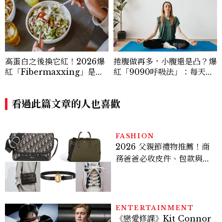
高蛋白之後換它紅！2026爆
捲腹做再多，小腹還是凸？爆
紅「Fibermaxxing」是什
紅「9090呼吸法」：每天躺
麼？一天30g纖維，原來不用
著做3分鐘，讓站姿更挺、身
狂吃菜
形更修長
看過此篇文章的人也喜歡
FASHION
2026 父親節禮物推薦！商
務爸爸必收皮件、包款與鞋
履一次看
ENTERTAINMENT
《戀愛修課》Kit Connor