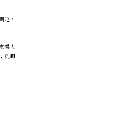
固定，
來看人
；洗卸