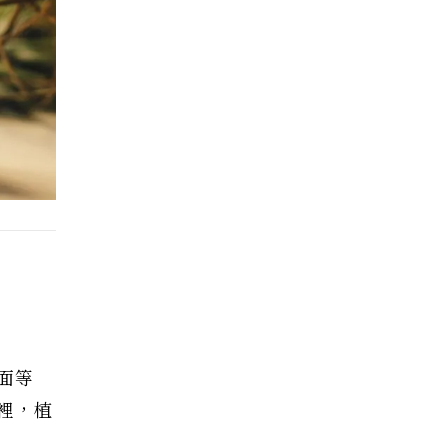
面等
裡，植