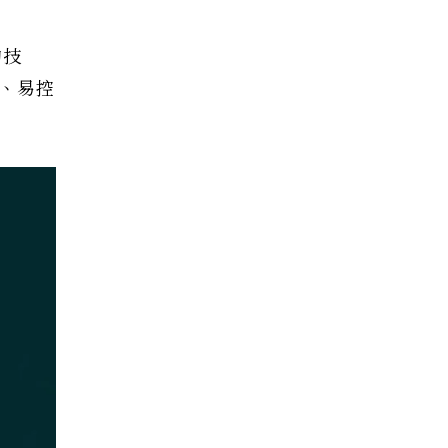
的技
定、易控