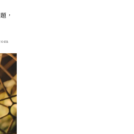
難題，
com