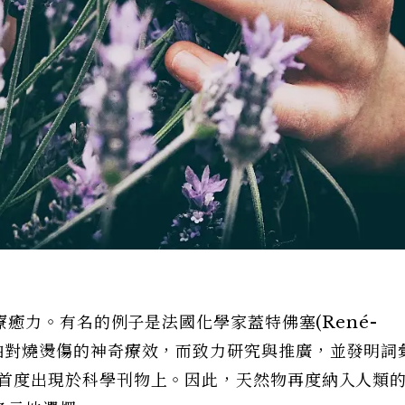
癒力。有名的例子是法國化學家蓋特佛塞(René-
現薰衣草精油對燒燙傷的神奇療效，而致力研究與推廣，並發明詞
928 年首度出現於科學刊物上。因此，天然物再度納入人類