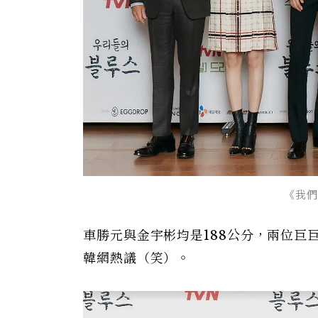
《我們
車勝元與金宇彬均是188公分，兩位巨
韓網熱議（笑）。