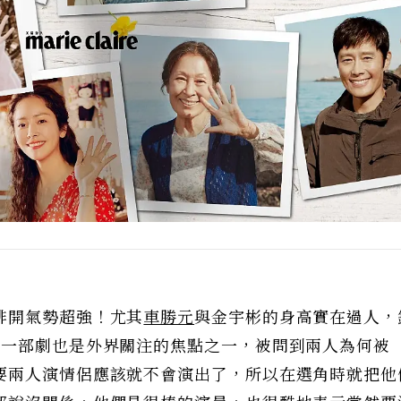
排開氣勢超強！尤其
車勝元
與金宇彬的身高實在過人，
同一部劇也是外界關注的焦點之一，被問到兩人為何被
要兩人演情侶應該就不會演出了，所以在選角時就把他