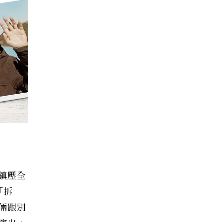
鎮壓全
「拆
倆跟別