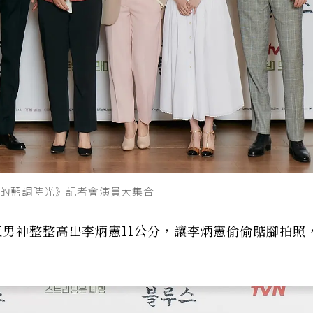
的藍調時光》記者會演員大集合
巨男神整整高出李炳憲11公分，讓李炳憲偷偷踮腳拍照