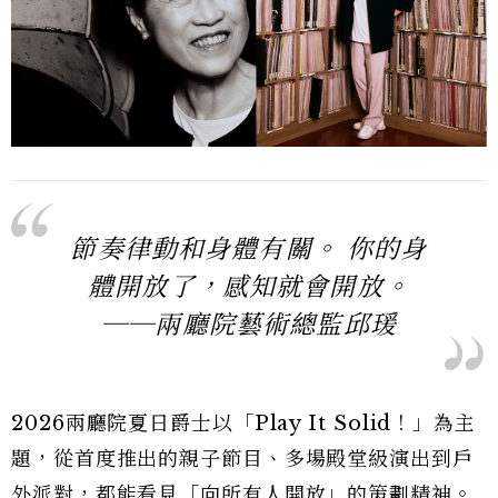
節奏律動和身體有關。 你的身
體開放了，感知就會開放。
──兩廳院藝術總監邱瑗
2026兩廳院夏日爵士以「Play It Solid！」為主
題，從首度推出的親子節目、多場殿堂級演出到戶
外派對，都能看見「向所有人開放」的策劃精神。