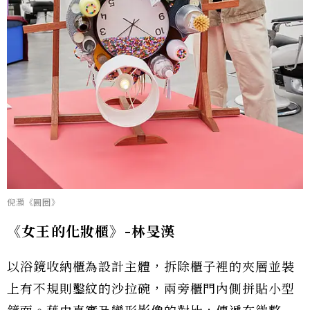
倪灝《圓圈》
《女王的化妝櫃》-
林旻漢
以浴鏡收納櫃為設計主體，拆除櫃子裡的夾層並裝
上有不規則鑿紋的沙拉碗，兩旁櫃門內側拼貼小型