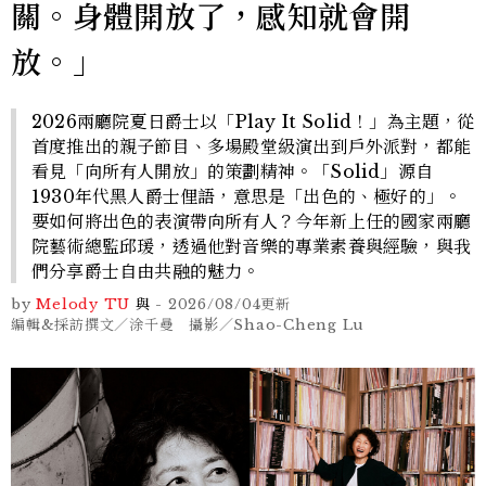
關。身體開放了，感知就會開
放。」
2026兩廳院夏日爵士以「Play It Solid！」為主題，從
首度推出的親子節目、多場殿堂級演出到戶外派對，都能
看見「向所有人開放」的策劃精神。「Solid」源自
1930年代黑人爵士俚語，意思是「出色的、極好的」。
要如何將出色的表演帶向所有人？今年新上任的國家兩廳
院藝術總監邱瑗，透過他對音樂的專業素養與經驗，與我
們分享爵士自由共融的魅力。
by
Melody TU
與
-
2026/08/04
更新
編輯&採訪撰文／涂千曼 攝影／Shao-Cheng Lu