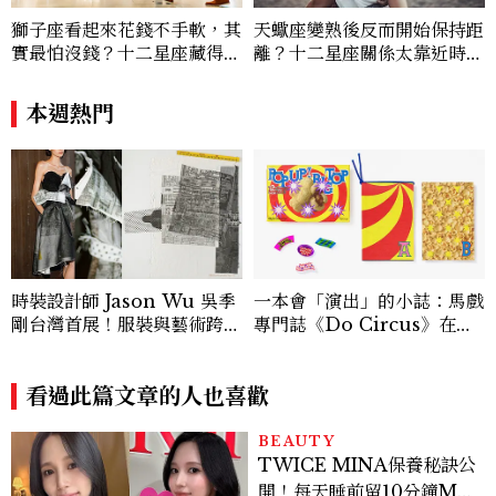
獅子座看起來花錢不手軟，其
天蠍座變熟後反而開始保持距
實最怕沒錢？十二星座藏得最
離？十二星座關係太靠近時最
深的金錢焦慮，「這星座」比
怕發生的事，「這星座」一有
價半天，最後卻買最貴的
壓力就先躲起來
本週熱門
時裝設計師 Jason Wu 吳季
一本會「演出」的小誌：馬戲
剛台灣首展！服裝與藝術跨越
專門誌《Do Circus》在重
時空的靈感交會
本書店展開紙本與身體的實驗
看過此篇文章的人也喜歡
BEAUTY
TWICE MINA保養秘訣公
開！每天睡前留10分鐘ME