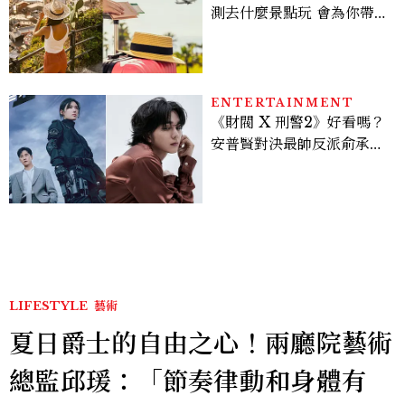
測去什麼景點玩 會為你帶來
好運
ENTERTAINMENT
《財閥 X 刑警2》好看嗎？
安普賢對決最帥反派俞承
豪，鄭恩彩接棒女主，開專
機、刷黑卡，用錢輾壓罪犯
的陳利手回來了，這次能玩
多大？
LIFESTYLE
藝術
夏日爵士的自由之心！兩廳院藝術
總監邱瑗：「節奏律動和身體有