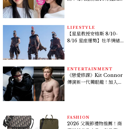
TIME、定期皮拉提斯，6
個日常習慣養出牛奶肌
LIFESTYLE
【星星教授安格斯 8/10-
8/16 星座運勢】牡羊情緒
變敏感，雙子人際吸引力爆
棚
ENTERTAINMENT
《戀愛修課》Kit Connor
傳演新一代獨眼龍！加入新
版《X戰警》，可望搭檔
Sadie Sink
FASHION
2026 父親節禮物推薦！商