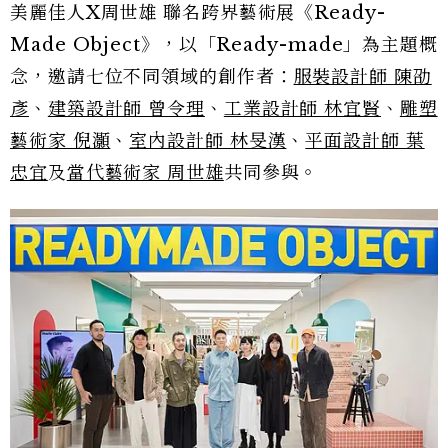
美麗佳人X周世雄 聯名跨界藝術展《Ready-
Made Object》，以「Ready-made」為主題概
念，邀請七位不同領域的創作者：
服裝設計師 陳劭
彥
、
建築設計師 曾令理
、
工業設計師 林宜賢
、
雕塑
藝術家 倪灝
、
室內設計師 林旻漢
、
平面設計師 葉
忠宜
及
當代藝術家 周世雄
共同參與。