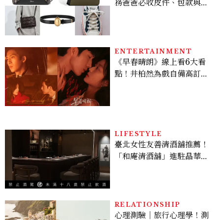
務爸爸必收皮件、包款與鞋
履一次看
ENTERTAINMENT
《早春晴朗》線上看6大看
點！井柏然為戲自備高訂，
孫千苦等地下戀轉正，雨夜
激吻獲讚慾感天花板
LIFESTYLE
臺北女性友善清酒舖推薦！
「和庵清酒舖」進駐晶華酒
店：首創五行心情選酒、單
杯180元起輕鬆微醺
RELATIONSHIP
心理測驗｜旅行心理學！測