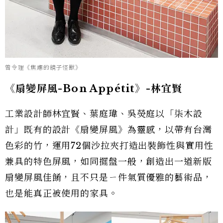
曾令理《焦慮的鏡子怪獸》
《扇變屏風-Bon App
étit
》-
林宜賢
工業設計師林宜賢、葉庭瑋、吳熒庭以「柒木設
計」既有的設計《扇變屏風》為靈感，以帶有台灣
色彩的竹，運用72個沙拉夾打造出裝飾性與實用性
兼具的特色屏風，如同擺盤一般，創造出一道新版
扇變屏風佳餚，且不只是ㄧ件氣質優雅的藝術品，
也是能真正被使用的家具。