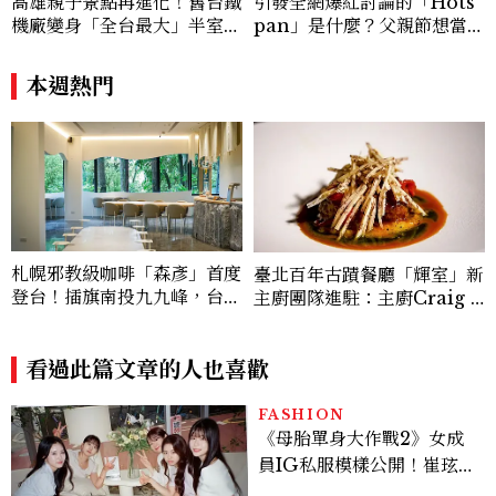
高雄親子景點再進化！舊台鐵
引發全網爆紅討論的「Hots
機廠變身「全台最大」半室內
pan」是什麼？父親節想當天
樂園，8/8開幕、30項設施免
菜老爸並不難，掌握活到老、
費玩到飽
帥到老的關鍵
本週熱門
札幌邪教級咖啡「森彥」首度
臺北百年古蹟餐廳「輝室」新
登台！插旗南投九九峰，台灣
主廚團隊進駐：主廚Craig Y
限定咖啡、絕美雪墨空間必訪
ang以兒時記憶詮釋烤玉米、
炒米粉、紅豆湯勾勒現代臺灣
看過此篇文章的人也喜歡
料理風味
FASHION
《母胎單身大作戰2》女成
員IG私服模樣公開！崔玹諝
溫柔系歐膩粉絲飆漲、金秀