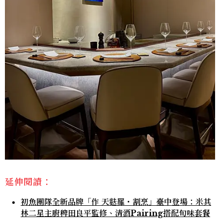
延伸閱讀：
初魚團隊全新品牌「作 天麩羅・割烹」臺中登場：米其
林二星主廚稗田良平監修、清酒Pairing搭配旬味套餐