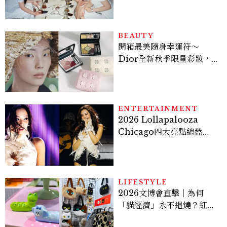
炫竟是低調千金？
BEAUTY
開箱最美隨身幸運符～
Dior全新秋季限量彩妝，
幸運草圖騰從眼影到唇膏外
殼都想收藏！官網 8/7 開
賣，晚一步就沒了！
ENTERTAINMENT
2026 Lollapalooza
Chicago四大亮點總盤
點， JENNIE、 CORTIS
登台，K-POP擄獲全球！
LIFESTYLE
2026文博會直擊｜為何
「貓經濟」永不退燒？紅到
國際的台灣療癒插畫、曼谷