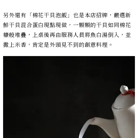
另外還有「棉花干貝泡飯」也是本店招牌，嚴選新
鮮干貝混合蛋白現點現做，一顆顆的干貝如同棉花
糖般堆疊，上桌後再由服務人員將魚白湯倒入，並
撒上米香，肯定是外頭見不到的創意料理。