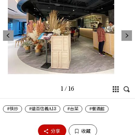
1
/
16
#筷炒
#遠百信義A13
#台菜
#餐酒館
分享
收藏