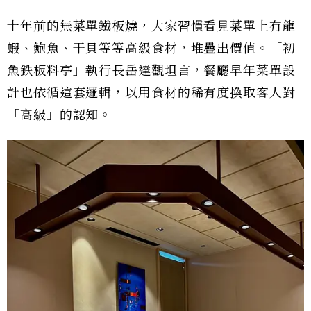
十年前的無菜單鐵板燒，大家習慣看見菜單上有龍
蝦、鮑魚、干貝等等高級食材，堆疊出價值。「初
魚鉄板料亭」執行長岳達觀坦言，餐廳早年菜單設
計也依循這套邏輯，以用食材的稀有度換取客人對
「高級」的認知。