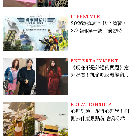
新潮貓系品牌，今年不能錯
過的貓咪IP推薦
LIFESTYLE
2026城鎮韌性防空演習，
8/7南部第一波，演習時
間、可以出門嗎？罰款懶人
包
ENTERTAINMENT
《現在不是外遇的問題》意
外好看！抓偷吃反轉變命
案？金憓秀傳奇美腿被讚
爆、金智勳大秀腹肌，曹汝
貞雙影后飆戲，線上看7大
看點懶人包
RELATIONSHIP
心理測驗｜旅行心理學！測
測去什麼景點玩 會為你帶來
好運