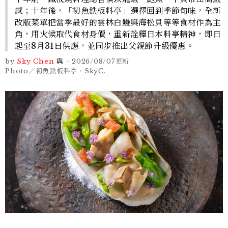
感；十年後，「初魚鉄板料亭」選擇回到季節旬味，全新
改版菜單把當季最好的雲林白鰻與海松貝等等食材作為主
角，用火候取代食材身價，重新詮釋日本料亭精神，即日
起至8月31日供應，並同步推出父親節升級優惠。
by
Sky Chen
與
-
2026/08/07
更新
Photo／初魚鉄板料亭、SkyC.