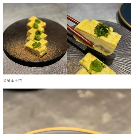
菜脯玉子燒