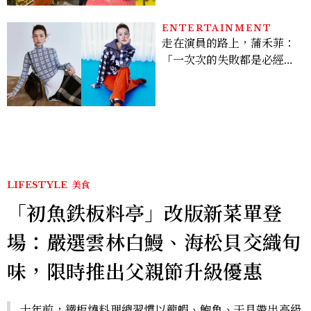
ENTERTAINMENT
走在演員的路上，蒲禾菲：
「一次次的失敗都是必經過
程，必須要經過那些練習，
才能做得好。」
LIFESTYLE
美食
「初魚鉄板料亭」改版新菜單登
場：嚴選雲林白鰻、海松貝交織旬
味，限時推出父親節升級優惠
十年前，鐵板燒料理總習慣以龍蝦、鮑魚、干貝帶出高級