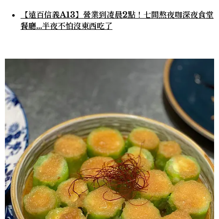
【遠百信義A13】營業到凌晨2點！七間熬夜咖深夜食堂
餐廳...半夜不怕沒東西吃了