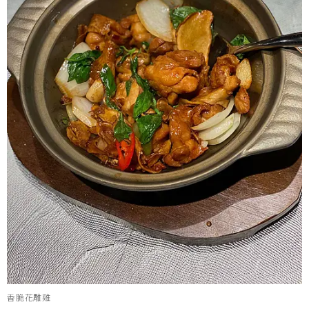
香脆花雕雞