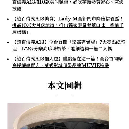
百信義A13推10款尖叫麵包，必吃芋頭奶黃流心、窯烤
披薩
【遠百信義A13美食】Lady M全新門市降臨信義區！
挑高10米大片落地窗，推出獨家限量奢華口味「香檳千
層蛋糕」
【遠百信義A13】全台首間「樂高專賣店」7大亮點總整
理！172公分樂高珍珠奶茶、能創造獨一無二人偶
【遠百信義A13懶人包】重點全在這一篇！全台首間樂
高授權專賣店、威秀影城頂級品牌MUVIE進駐
本文圖輯