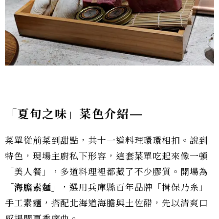
「夏旬之味」菜色介紹—
菜單從前菜到甜點，共十一道料理環環相扣。說到
特色，現場主廚私下形容，這套菜單吃起來像一頓
「美人餐」，多道料理裡都藏了不少膠質。開場為
「海膽素麵」
，選用兵庫縣百年品牌「揖保乃糸」
手工素麵，搭配北海道海膽與土佐醋，先以清爽口