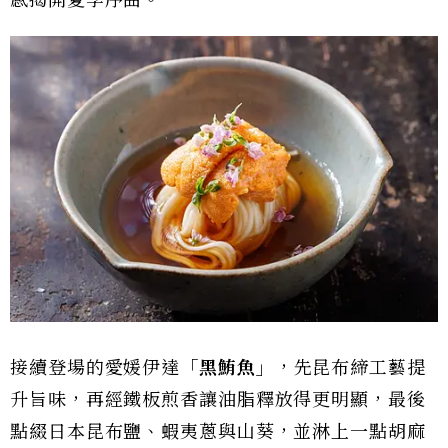
感揭開夏季序曲。
接續登場的愛媛伊達
「黑鮪魚」
，先昆布締工藝提
升旨味，再經鐵板煎香讓油脂釋放得更明顯，最後
點綴日本昆布鹽、蝦夷蔥與山葵，並淋上一點胡麻