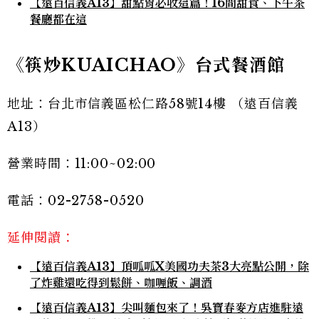
【遠百信義A13】甜點胃必收這篇！16間甜食、下午茶
餐廳都在這
《筷炒KUAICHAO》台式餐酒館
地址：台北市信義區松仁路58號14樓 （遠百信義
A13）
營業時間：11:00~02:00
電話：02-2758-0520
延伸閱讀：
【遠百信義A13】頂呱呱X美國功夫茶3大亮點公開，除
了炸雞還吃得到鬆餅、咖喱飯、調酒
【遠百信義A13】尖叫麵包來了！吳寶春麥方店進駐遠