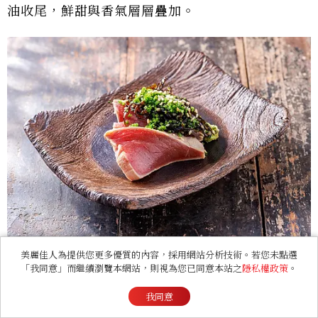
油收尾，鮮甜與香氣層層疊加。
美麗佳人為提供您更多優質的內容，採用網站分析技術。若您未點選
「我同意」而繼續瀏覽本網站，則視為您已同意本站之
隱私權政策
。
鐵板料理部分，令人耳目一新的有
「和牛壓漢
堡」
，取鹿兒島A5和牛製作漢堡排，主廚先在鐵板
我同意
上撒一層天婦羅粉再煎製，並夾進以奶油煎過的黑