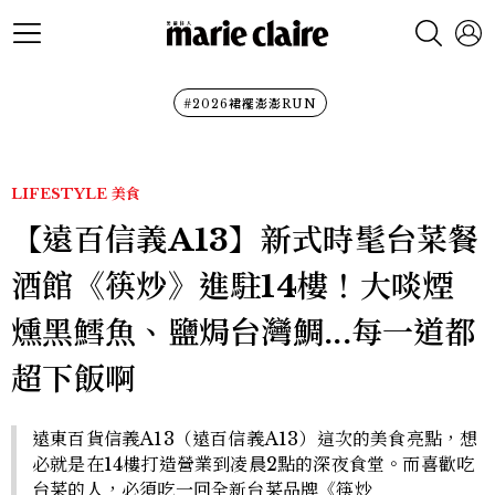
#2026裙襬澎澎RUN
LIFESTYLE
美食
【遠百信義A13】新式時髦台菜餐
酒館《筷炒》進駐14樓！大啖煙
燻黑鱈魚、鹽焗台灣鯛...每一道都
超下飯啊
遠東百貨信義A13（遠百信義A13）這次的美食亮點，想
必就是在14樓打造營業到凌晨2點的深夜食堂。而喜歡吃
台菜的人，必須吃一回全新台菜品牌《筷炒