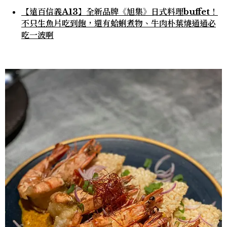
【遠百信義A13】全新品牌《旭集》日式料理buffet！
不只生魚片吃到飽，還有蛤蜊煮物、牛肉朴葉燒通通必
吃一波啊