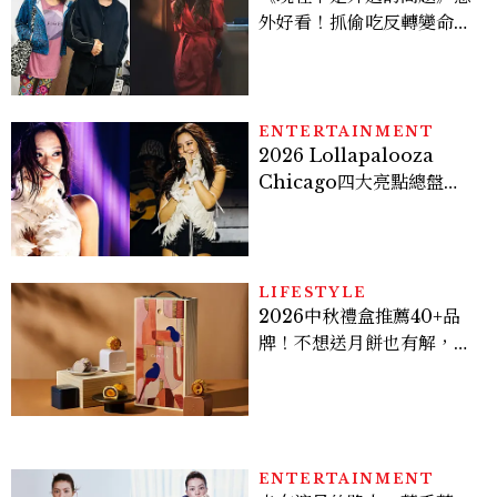
外好看！抓偷吃反轉變命
案？金憓秀傳奇美腿被讚
爆、金智勳大秀腹肌，曹汝
貞雙影后飆戲，線上看7大
看點懶人包
ENTERTAINMENT
2026 Lollapalooza
Chicago四大亮點總盤
點， JENNIE、 CORTIS
登台，K-POP擄獲全球！
LIFESTYLE
2026中秋禮盒推薦40+品
牌！不想送月餅也有解，送
長輩、送客戶一次挑
ENTERTAINMENT