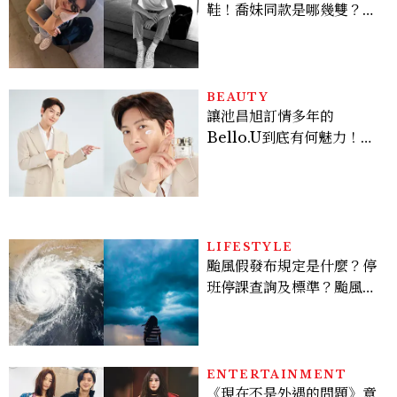
鞋！喬妹同款是哪幾雙？
AUTRY究竟有什麼魅力讓
她愛上？
BEAUTY
讓池昌旭訂情多年的
Bello.U到底有何魅力！揭
密男神發光乳霜～「肽光透
亮緊緻霜」如何打造日不落
的透亮肌，熬夜拍戲不顯疲
倦感，超神！
LIFESTYLE
颱風假發布規定是什麼？停
班停課查詢及標準？颱風假
有薪水嗎、可否拒絕上班？
ENTERTAINMENT
《現在不是外遇的問題》意