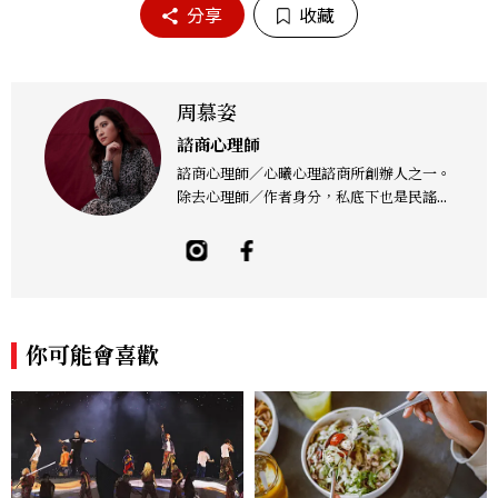
分享
收藏
周慕姿
諮商心理師
諮商心理師／心曦心理諮商所創辦人之一。
除去心理師／作者身分，私底下也是民謠金
屬樂團「Crescent Lament 恆月三途」
的主唱。從傳播到心理諮商、心理師到金屬
樂團主唱，不管在哪裡，似乎都是個「非典
型」角色，一路上也面臨許多考驗與自我掙
扎。她相信：我們擁有「選擇的自由」，以
及，若能以「真實的自己」面對生命，我們
你可能會喜歡
就能掙脫無形的束縛，獲得真正的自由。對
她而言，「接納自己，獲得自由」，是人生
最重要的事。