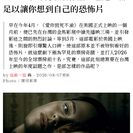
足以讓你想到自己的恐怖片
早在今年4月，《愛你致死不渝》在美國正式上映的一個
月前，便已先在台灣的金馬影展中搶先播映三場，並引發
影迷之間的熱烈討論。等到5月，這部電影於美國上映
後，則旋即引爆驚人口碑，使這部原本並不被特別看好的
恐怖片，就這麼創下極為罕見的票房奇蹟，並打入2026
年至今的全球票房前十名。究竟，這部此刻總算要在台灣
上映的年度話題之作，是部怎樣的作品呢？
by
出前一廷
與
-
2026/08/07
更新
Photo / 環球影業