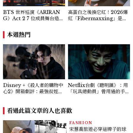
BTS 世界巡演《ARIRAN
高蛋白之後換它紅！2026爆
G》Act 2 7 位成員舞台造型
紅「Fibermaxxing」是什
一次看
麼？一天30g纖維，原來不用
狂吃菜
本週熱門
Disney +《殺人者的購物中
Netflix台劇《聰明鎮》：用
心2》開箱劇評：最強叔姪回
「玩具總動員」曾用過的手
歸，拓展更進一步的「殺人
法，處理伊藤潤二筆下的那些
者」世界觀！
經典角色
看過此篇文章的人也喜歡
FASHION
宋慧喬旅遊必穿這牌子的球