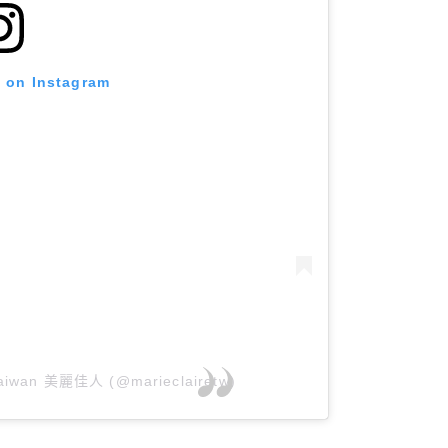
t on Instagram
 Taiwan 美麗佳人 (@marieclairetw)