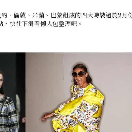
紐約、倫敦、米蘭、巴黎組成的四大時裝週於2月
點，快往下滑看懶人包整理吧。