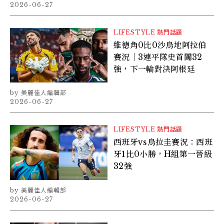
2026-06-27
LIFESTYLE
熱門話題
維德角0比0沙烏地阿拉伯
賽況｜3連平隊史首闖32
強，下一輪對決阿根廷
美麗佳人編輯部
2026-06-27
LIFESTYLE
熱門話題
西班牙vs烏拉圭賽況：西班
牙1比0小勝，H組第一晉級
32強
美麗佳人編輯部
2026-06-27