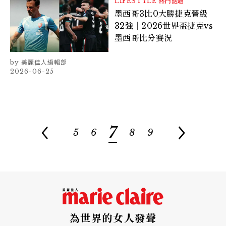
LIFESTYLE
熱門話題
墨西哥3比0大勝捷克晉級
32強｜2026世界盃捷克vs
墨西哥比分賽況
美麗佳人編輯部
2026-06-25
7
5
6
8
9
為世界的女人發聲