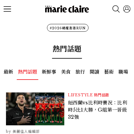
#2026裙襬澎澎RUN
熱門話題
最新
熱門話題
新鮮事
美食
旅行
閱讀
藝術
職場
LIFESTYLE
熱門話題
紐西蘭vs比利時賽況：比利
時5比1大勝，G組第一晉級
32強
美麗佳人編輯部