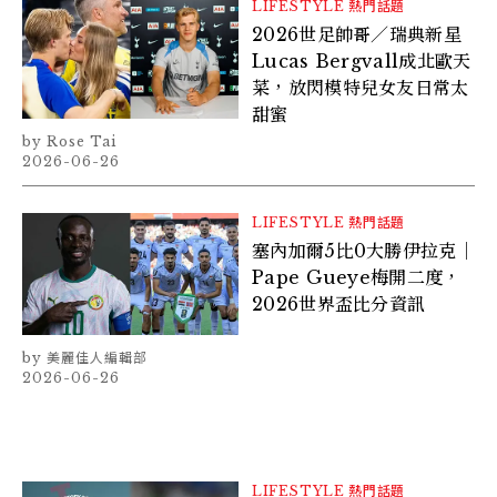
LIFESTYLE
熱門話題
2026世足帥哥／瑞典新星
Lucas Bergvall成北歐天
菜，放閃模特兒女友日常太
甜蜜
Rose Tai
2026-06-26
LIFESTYLE
熱門話題
塞內加爾5比0大勝伊拉克｜
Pape Gueye梅開二度，
2026世界盃比分資訊
美麗佳人編輯部
2026-06-26
LIFESTYLE
熱門話題