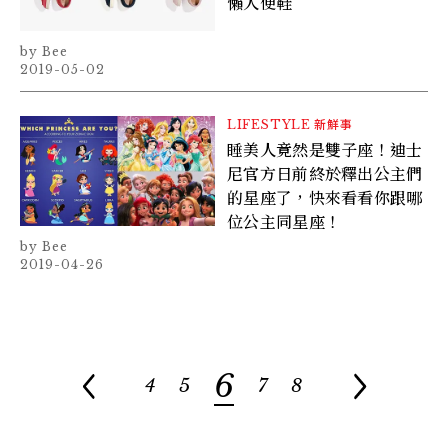
懶人便鞋
Bee
2019-05-02
LIFESTYLE
新鮮事
睡美人竟然是雙子座！迪士
尼官方日前終於釋出公主們
的星座了，快來看看你跟哪
位公主同星座！
Bee
2019-04-26
6
4
5
7
8