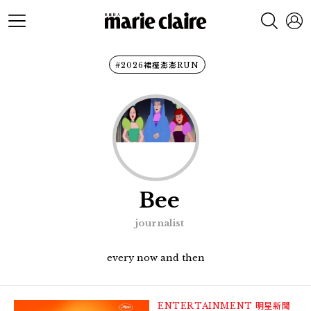
#2026裙襬澎澎RUN
Bee
journalist
every now and then
ENTERTAINMENT
明星新聞