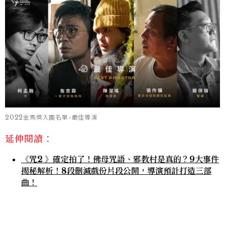
2022金馬獎入圍名單-最佳導演
延伸閱讀：
《咒2 》確定拍了！佛母咒語、邪教村是真的？9大事件
揭秘解析！8段刪減戲份片段公開，導演預計打造三部
曲！