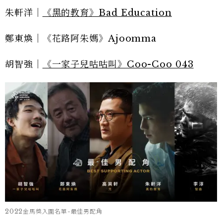
朱軒洋｜
《黑的教育》Bad Education
鄭東煥｜《花路阿朱媽》Ajoomma
胡智強｜
《一家子兒咕咕叫》Coo-Coo 043
2022金馬獎入圍名單-最佳男配角