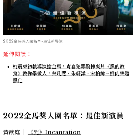
2022金馬獎入圍名單-最佳新導演
延伸閱讀：
柯震東初執導演搶金馬！青春犯罪驚悚爽片《黑的教
育》教你學做人！蔡凡熙、朱軒洋、宋柏緯三鮮肉集體
黑化
2022金馬獎入圍名單：最佳新演員
黃歆庭｜
《咒》Incantation