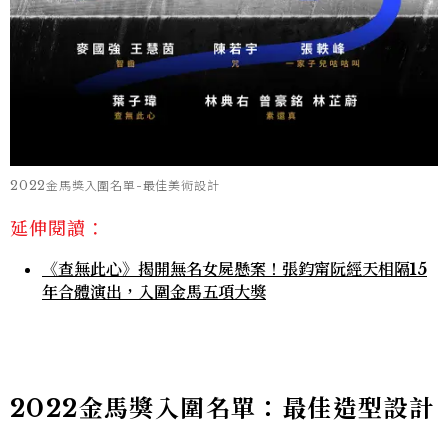
2022金馬獎入圍名單-最佳美術設計
延伸閱讀：
《查無此心》揭開無名女屍懸案！張鈞甯阮經天相隔15
年合體演出，入圍金馬五項大獎
2022金馬獎入圍名單：最佳造型設計