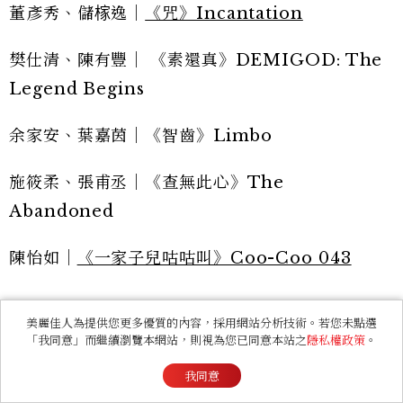
董彥秀、儲榢逸｜
《咒》Incantation
樊仕清、陳有豐｜ 《素還真》DEMIGOD: The
Legend Begins
余家安、葉嘉茵｜《智齒》Limbo
施筱柔、張甫丞｜《查無此心》The
Abandoned
陳怡如｜
《一家子兒咕咕叫》Coo-Coo 043
美麗佳人為提供您更多優質的內容，採用網站分析技術。若您未點選
「我同意」而繼續瀏覽本網站，則視為您已同意本站之
隱私權政策
。
我同意