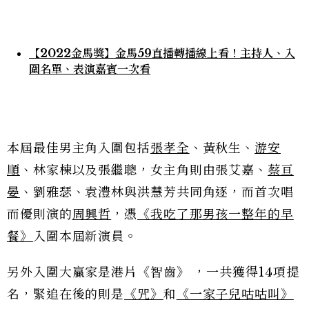
【2022金馬獎】金馬59直播轉播線上看！主持人、入
圍名單、表演嘉賓一次看
本屆最佳男主角入圍包括
張孝全
、黃秋生、
游安
順
、林家棟以及張繼聰，女主角則由張艾嘉、
蔡亘
晏
、劉雅瑟、袁澧林與洪慧芳共同角逐，而首次唱
而優則演的
周興哲
，憑
《我吃了那男孩一整年的早
餐》
入圍本屆新演員。
另外入圍大贏家是港片《智齒》 ，一共獲得14項提
名，緊追在後的則是
《咒》
和
《一家子兒咕咕叫》