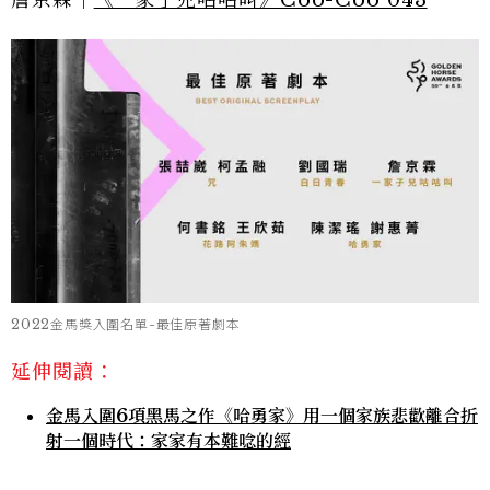
2022金馬獎入圍名單-最佳原著劇本
延伸閱讀：
金馬入圍6項黑馬之作《哈勇家》用一個家族悲歡離合折
射一個時代：家家有本難唸的經