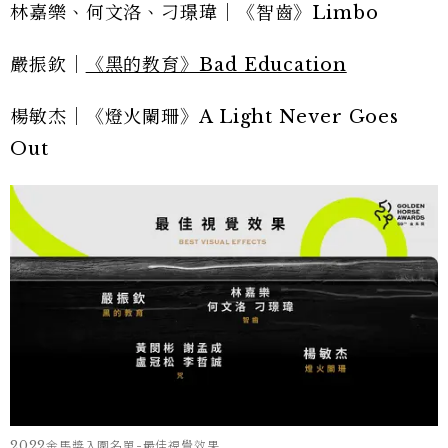
林嘉樂、何文洛、刁璟瑋｜《智齒》Limbo
嚴振欽｜
《黑的教育》Bad Education
楊敏杰｜《燈火闌珊》A Light Never Goes
Out
2022金馬獎入圍名單-最佳視覺效果