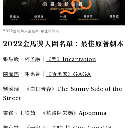
2022金馬獎入圍名單-最佳新演員
2022金馬獎入圍名單：最佳原著劇本
張喆崴、柯孟融｜
《咒》Incantation
陳潔瑤
、謝惠菁｜
《哈勇家》GAGA
劉國瑞｜《白日青春》The Sunny Side of the
Street
書銘、王欣茹｜《花路阿朱媽》Ajoomma
詹京霖｜
《一家子兒咕咕叫》Coo-Coo 043