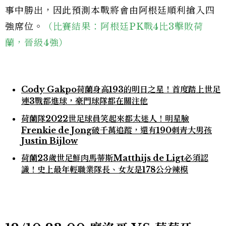
事中勝出，因此預測本戰將會由阿根廷順利搶入四
強席位。
（比賽結果：阿根廷PK戰4比3擊敗荷
蘭，晉級4強）
Cody Gakpo荷蘭身高193的明日之星！首度踏上世足
連3戰都進球，豪門球隊都在關注他
荷蘭隊2022世足球員笑起來都太迷人！明星臉
Frenkie de Jong破千萬追蹤，還有190刺青大男孩
Justin Bijlow
荷蘭23歲世足鮮肉馬蒂斯Matthijs de Ligt必須認
識！史上最年輕職業隊長、女友是178公分辣模