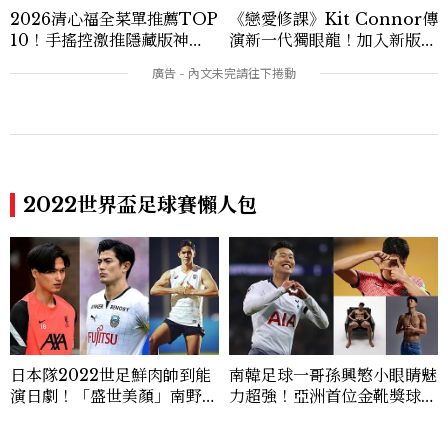
2026清心福全菜單推薦TOP
《戀愛修課》Kit Connor傳
10！手搖控激推隱藏版神
演新一代獨眼龍！加入新版
飲、黃金甜度一次看
《X戰警》，可望搭檔Sadie
Sink
2022世界盃足球賽懶人包
日本隊2022世足鮮肉帥到能
南韓足球一哥孫興慜小眼睛魅
演日劇！「盛世美顏」南野拓
力超強！亞洲首位金靴獎球
實IG人氣破百萬，谷口彰悟
員、招牌「拍照手勢」含義超
深邃五官粗曠迷人
可愛