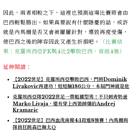
因此，兩者相較之下，這裡也預測這場比賽將會由
巴西輕鬆勝出。如果真要說有什麼隱憂的話，或許
就是內馬爾是否又會被屢屢針對，導致再度受傷，
使巴西之後的陣容因此又產生折損吧。
（比賽結
果：克羅埃西亞PK戰4比2擊敗巴西，晉級4強）
延伸閱讀：
【2022世足】克羅埃西亞擊敗巴西，門將Dominik
Livakovic再建功！娃娃臉186公分，本屆門神就是他
克羅埃西亞隊2022世足一票粗獷型男！不只刺青奶爸
Marko Livaja，還有穿上西裝帥爆的Andrej
Kramaric
【2022世足】巴西血洗南韓4:1殺進8強賽！內馬爾與
隊員狂跳森巴舞太Ｑ