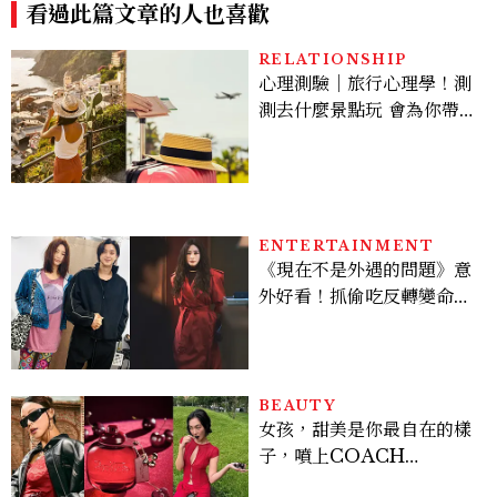
看過此篇文章的人也喜歡
RELATIONSHIP
心理測驗｜旅行心理學！測
測去什麼景點玩 會為你帶來
好運
ENTERTAINMENT
《現在不是外遇的問題》意
外好看！抓偷吃反轉變命
案？金憓秀傳奇美腿被讚
爆、金智勳大秀腹肌，曹汝
貞雙影后飆戲，線上看7大
看點懶人包
BEAUTY
女孩，甜美是你最自在的樣
子，噴上COACH
CHERRY時尚櫻桃香氛，