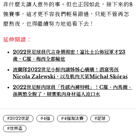
非什麼太讓人意外的事。但也正因如此，接下來的8
強賽事，這才更不容我們輕易錯過，只能不管再怎
麼熬夜，也得繼續努力地追看下去！
延伸閱讀：
2022世足球員代言身價揭密！富比士公佈冠軍才23
歲，C羅、梅西全都輸他
波蘭隊2022世足小鮮肉讓姊姊心癢癢！酒窩男孩
Nicola Zalewski，以及肌肉天菜Michał Skóraś
2022世足鮮肉球員「性感內褲特輯」！C羅、內馬爾、
孫興慜全脫了，精實肌肉身材逼人流口水
#2022世足
#4強
#4強淘汰賽
#足球
#世界盃