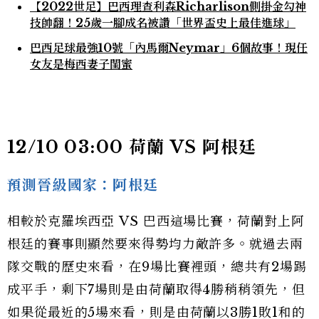
【2022世足】巴西理查利森Richarlison側掛金勾神
技帥翻！25歲一腳成名被讚「世界盃史上最佳進球」
巴西足球最強10號「內馬爾Neymar」6個故事！現任
女友是梅西妻子閨蜜
12/10 03:00 荷蘭 VS 阿根廷
預測晉級國家：阿根廷
相較於克羅埃西亞 VS 巴西這場比賽，荷蘭對上阿
根廷的賽事則顯然要來得勢均力敵許多。就過去兩
隊交戰的歷史來看，在9場比賽裡頭，總共有2場踢
成平手，剩下7場則是由荷蘭取得4勝稍稍領先，但
如果從最近的5場來看，則是由荷蘭以3勝1敗1和的