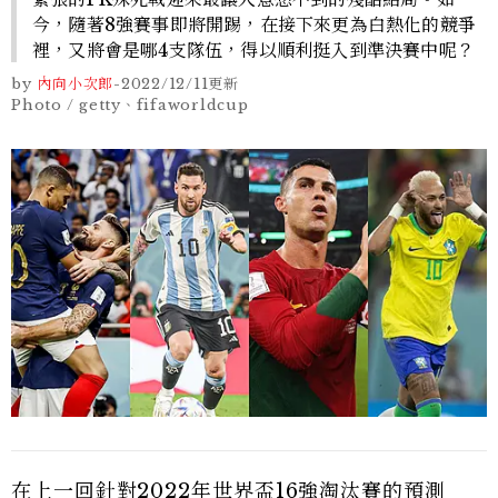
今，隨著8強賽事即將開踢，在接下來更為白熱化的競爭
裡，又將會是哪4支隊伍，得以順利挺入到準決賽中呢？
by
內向小次郎
-
2022/12/11
更新
Photo / getty、fifaworldcup
在上一回針對
2022年世界盃16強淘汰賽的預測