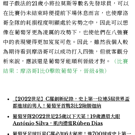
帽子戲法的21歲小將拉莫斯等數名先發球員，可以
在比賽仍未結束時便提前下場休息而言，也使摩洛
哥全隊的耗損程度明顯處於劣勢之中，因此可以想
像在葡萄牙更為凌厲的攻勢下，也使他們在八強賽
中的表現變得更加岌岌可危。因此，雖然我個人較
為期待看到摩洛哥可以成功打入四強，但就客觀分
析來說，應該還是葡萄牙能順利晉級才對。
（比賽
結果：摩洛哥1比0擊敗葡萄牙，晉級4強）
【2022世足】C羅創新紀錄，史上第一位連5屆世界盃
都進球的男人！葡萄牙首戰3比2險勝迦納
葡萄牙隊2022世足25歲以下天菜！19歲濃眉大眼
António Silva，肌肉擔當Rúben Dias
葡萄牙足球巨星C羅必知6大秘密！進700球成史上第一