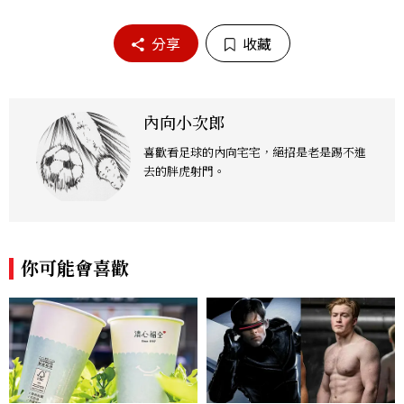
分享
收藏
內向小次郎
喜歡看足球的內向宅宅，絕招是老是踢不進
去的胖虎射門。
你可能會喜歡