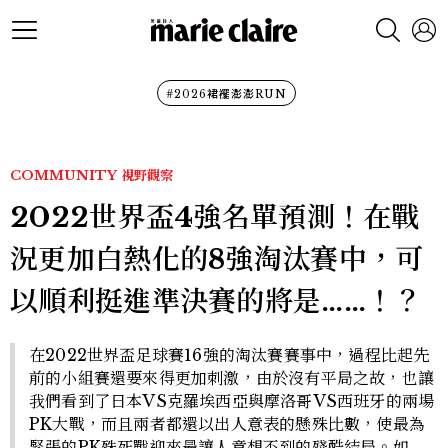
#2026裙襬澎澎RUN
COMMUNITY
視野觀察
2022世界盃4強名單預測！在戰
況更加白熱化的8強淘汰賽中，可
以順利挺進準決賽的將是……！？
在2022世界盃足球賽16強的淘汰賽賽事中，過程比起先
前的小組賽還要來得更加刺激，由於沒有平局之故，也讓
我們看到了日本VS克羅埃西亞與摩洛哥VS西班牙的兩場
PK大戰，而且兩者都還以出人意表的懸殊比數，使最為
緊張的PK殊死戰迎來最讓人意想不到的殘酷結局。如