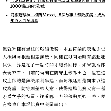
【2022世足】阿根廷對澳洲以2:1挺進8強賽！梅西第
1000場出賽再發威
阿根廷球神「梅西Messi」8個故事！擊敗疾病，成為
年收入最多球星
但就算擁有過往的戰績優勢，本屆荷蘭的表現卻也
大概與阿根廷相差無幾，同樣在剛開始時有點起起
伏伏，算是花了一點時間才總算回穩。如果就兩隊
表現來看，目前的荷蘭在防守上較為出色，但在進
攻上卻總是無法順利串連，而阿根廷則是向來以進
攻為重，防守則差強人意，使得這場比賽大有一種
矛盾之爭的特質，端看哪一方的優點更強一些，便
有機會自本場比賽中突圍而出。