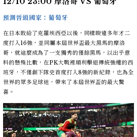
12/10 23:00 摩洛哥 VS 葡萄牙
預測晉級國家：葡萄牙
在日本敗給了克羅埃西亞以後，同樣睽違多年才二
度打入16強，並同屬本屆世界盃最大黑馬的摩洛
哥，就這麼成為了一支獨秀的僅餘黑馬，以出乎意
料的懸殊比數，在PK大戰裡順利擊退傳統強權的西
班牙，不僅創下隊史首度打入8強的新紀錄，也為全
世界的眾多足球迷，帶來了本屆世界盃的最大驚
喜。