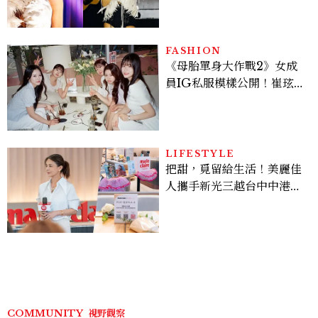
登台，K-POP擄獲全球！
FASHION
《母胎單身大作戰2》女成
員IG私服模樣公開！崔玹諝
溫柔系歐膩粉絲飆漲、金秀
炫竟是低調千金？
LIFESTYLE
把甜，覓留給生活！美麗佳
人攜手新光三越台中中港
店、林美貞，以南洋甜點打
造金卡會員限定午後
COMMUNITY
視野觀察