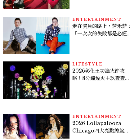
把每一刻都活得閃耀發光
吧！
ENTERTAINMENT
走在演員的路上，蒲禾菲：
「一次次的失敗都是必經過
程，必須要經過那些練習，
才能做得好。」
LIFESTYLE
2026彰化王功漁火節攻
略！8分鐘煙火＋玖壹壹、
美秀集團開唱，千人烤蚵、
鯊魚先生一次玩
ENTERTAINMENT
2026 Lollapalooza
Chicago四大亮點總盤
點， JENNIE、 CORTIS