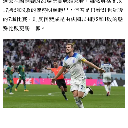
過去在國際賽的31場比賽戰績來看，雖然英格蘭以
17勝5和9敗的優勢明顯勝出，但若是只看21世紀後
的7場比賽，則反倒變成是由法國以4勝2和1敗的懸
殊比數更勝一籌。