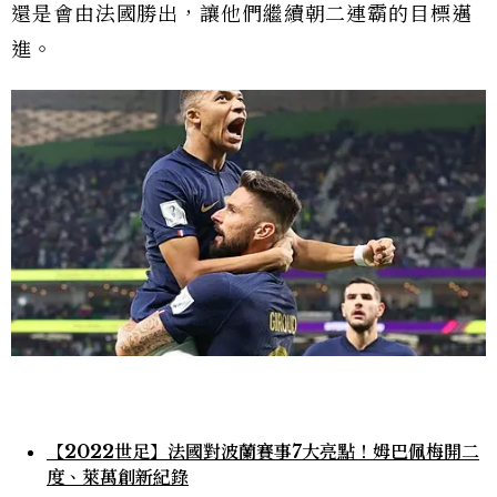
還是會由法國勝出，讓他們繼續朝二連霸的目標邁
進。
【2022世足】法國對波蘭賽事7大亮點！姆巴佩梅開二
度、萊萬創新紀錄