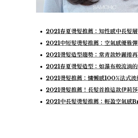
2021春夏燙髮推薦：知性感中長髮
2021中短髮燙髮推薦：空氣感優雅
2021燙髮造型趨勢：常青款妙麗捲
2021春夏燙髮造型：如瀑布般流淌的
2021燙髮推薦：慵懶感100%法
2021燙髮推薦！長髮首推這款伊莉
2021中長髮燙髮推薦：輕盈空氣感B