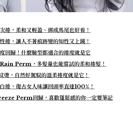
層次捲，柔和又輕盈、綁成馬尾也好看！
彈性捲，讓人不著痕跡變的知性又上鏡！
再度回歸！什麼臉型都適合的捲度就是它
Rain Perm，多髮量也能嘗試的柔和捲髮！
式波紋燙，自然好駕馭的溫柔捲度就是它！
莎白捲，復古女人味讓回頭率直達100%！
reeze Perm回歸，喜歡蓬鬆感的你一定要筆記