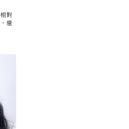
也相對
範，還