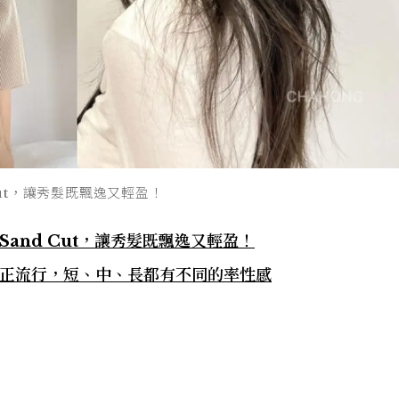
Cut，讓秀髮既飄逸又輕盈！
Sand Cut，讓秀髮既飄逸又輕盈！
髮正流行，短、中、長都有不同的率性感