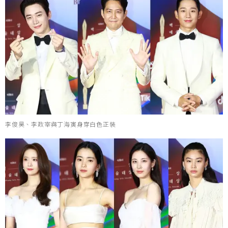
李俊昊、李政宰與丁海寅身穿白色正裝