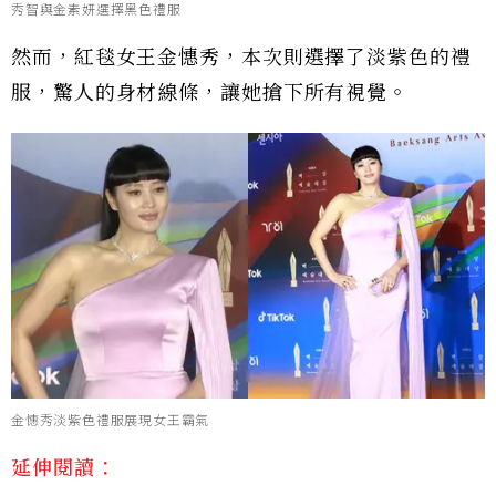
秀智與金素妍選擇黑色禮服
然而，紅毯女王金憓秀，本次則選擇了淡紫色的禮
服，驚人的身材線條，讓她搶下所有視覺。
金憓秀淡紫色禮服展現女王霸氣
延伸閱讀：