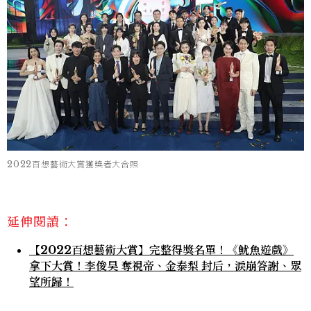
2022百想藝術大賞獲獎者大合照
延伸閱讀：
【2022百想藝術大賞】完整得獎名單！《魷魚遊戲》
拿下大賞！李俊昊 奪視帝、金泰梨 封后，淚崩答謝、眾
望所歸！