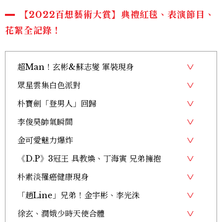
【2022百想藝術大賞】典禮紅毯、表演節目、
花絮全記錄！
超Man！玄彬&蘇志燮 軍裝現身
眾星雲集白色派對
朴寶劍「登男人」回歸
李俊昊帥氣瞬間
金可愛魅力爆炸
《D.P》3冠王 具教煥、丁海寅 兄弟擁抱
朴素淡罹癌健康現身
「趙Line」兄弟！金宇彬、李光洙
徐玄、潤娥少時天使合體