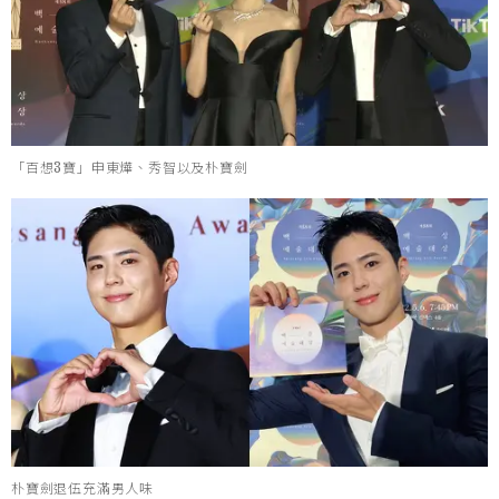
「百想3寶」申東燁、秀智以及朴寶劍
朴寶劍退伍充滿男人味