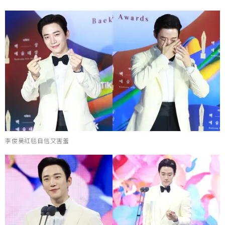
李俊昊紅毯自信又害羞