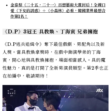
金泰梨《二十五，二十一》百想藝術大賞封后！全裸口
愛《下女的誘惑》＋《小森林》必看，韓國業界最想合
作第1名！
《D.P》3冠王 具教煥、丁海寅 兄弟擁抱
《D.P逃兵追緝令》奪下最佳戲劇、男配角以及新
人獎。當具教煥拿獎時，在戲中飾演學弟的丁海
寅，開心地與具教煥擁抱，場面相當感人。具的魔
性魅力，真的是打開了全新男演員類型。第2季也正
在拍攝中，敬請期待！