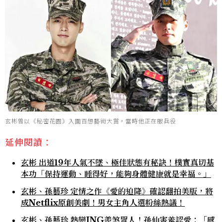
玄彬曾以《秘密花園》入圍百想藝術大賞，當時他正在服兵役
延伸閱讀：
玄彬 出道19年人氣不墜、極佳狀態有秘訣！樸實真切基
本功「保持運動、睡得好，能夠身體健康就是幸福。」
玄彬、孫藝珍 定情之作《愛的迫降》確認翻拍美版，將
成Netflix原創美劇！男女主角人選粉絲熱議！
玄彬、孫藝珍 熱戀ING羨煞眾人！孫仙害羞認愛：「感