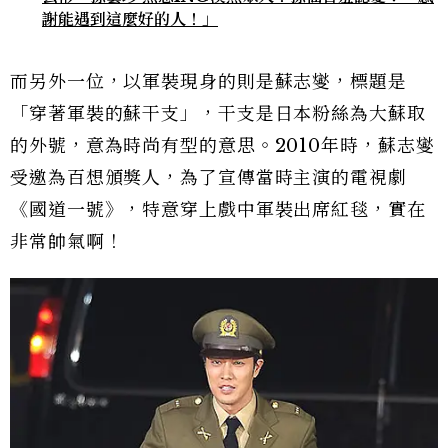
謝能遇到這麼好的人！」
而另外一位，以軍裝現身的則是蘇志燮，標題是
「穿著軍裝的蘇干支」，干支是日本粉絲為大蘇取
的外號，意為時尚有型的意思。2010年時，蘇志燮
受邀為百想頒獎人，為了宣傳當時主演的電視劇
《國道一號》，特意穿上戲中軍裝出席紅毯，實在
非常帥氣啊！