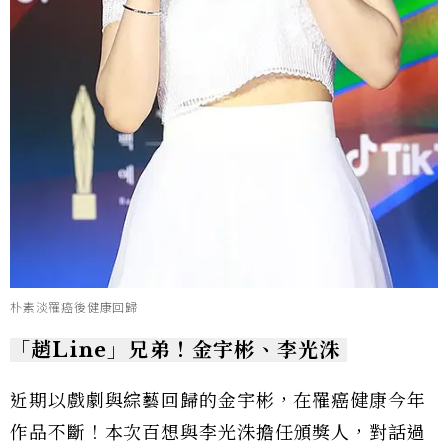
朴素淡罹癌後健康回歸
「趙Line」兄弟！金宇彬、李光洙
近期以戲劇與綜藝回歸的金宇彬，在罹癌健康今年
作品不斷！本次百想與李光洙擔任頒獎人，對話過