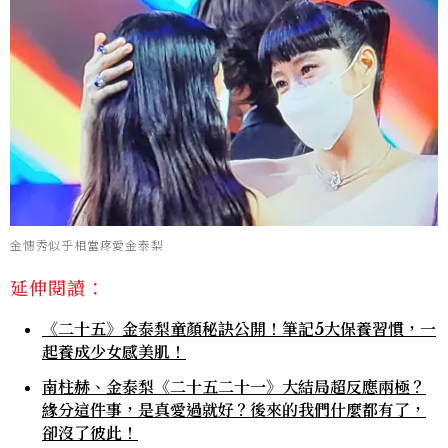
金憓秀似乎相當疼愛金泰梨
延伸閱讀：
《二十五》金泰梨童顏秘訣公開！筆記5大保養習慣，一
起養成少女感美肌！
南柱赫、金泰梨《二十五二十一》大結局超反應兩極？
緣分這件事，是真愛過就好？後來的我們什麼都有了，
卻沒了彼此！