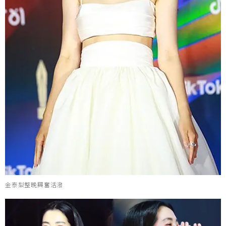
金泰梨整晚興奮活潑