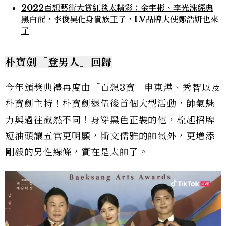
2022百想藝術大賞紅毯太精彩：金宇彬、李光洙經典
黑白配，李俊昊化身貴族王子，LV品牌大使鄭浩妍也來
了
朴寶劍「登男人」回歸
今年頒獎典禮再度由「百想3寶」申東燁、秀智以及
朴寶劍主持！朴寶劍退伍後首個大型活動，帥氣魅
力與過往截然不同！身穿黑色正裝的他，梳起招牌
短油頭讓五官更明顯，斯文儒雅的帥氣外，更增添
剛毅的男性線條，實在是太帥了。