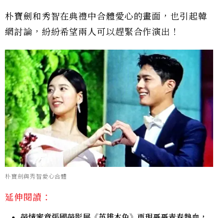
朴寶劍和秀智在典禮中合體愛心的畫面，也引起韓
網討論，紛紛希望兩人可以趕緊合作演出！
朴寶劍與秀智愛心合體
延伸閱讀：
榮情蜜意張國榮影展《英雄本色》再現哥哥青春熱血，