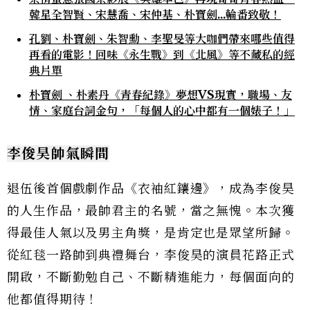
韓星全智賢、宋慧喬、宋仲基、朴寶劍...輪番致敬！
孔劉、朴寶劍、朱智勳、李聖旻等大咖們帶來哪些值得
再看的電影！回味《永生戰》到《北風》等不藏私的經
典片單
朴寶劍 、朴素丹《青春紀錄》夢想VS現實，職場、友
情、家庭台詞金句，「每個人的心中都有一個婊子！」
李俊昊帥氣瞬間
退伍後首個戲劇作品《衣袖紅鑲邊》，成為李俊昊
的人生作品，最帥君主的名號，當之無愧。本次獲
得最佳人氣以及男主角獎，是肯定也是眾望所歸。
從紅毯一路帥到典禮舞台，李俊昊的演員花路正式
開啟，不斷勤勉自己、不斷精進能力，每個面向的
他都值得期待！