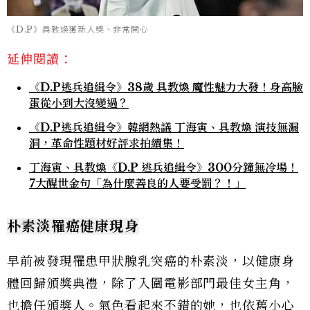
《D.P》具教煥獲新人獎、非常開心
延伸閱讀：
《D.P逃兵追緝令》38歲 具教煥 魔性魅力大發！身高臉
蛋從小到大沒變過？
《D.P逃兵追緝令》韓網熱議 丁海寅、具教煥 演技無漏
洞，革命性題材好評求拍續集！
丁海寅、具教煥《D.P 逃兵追緝令》300分鐘無冷場！
7大醒世金句「為什麼善良的人要受罰？！」
朴素淡罹癌健康現身
早前被發現罹患甲狀腺乳突癌的朴素淡，以健康身
體回歸頒獎典禮，除了入圍電影部門最佳女主角，
也擔任頒獎人。氣色看起來不錯的她，也依舊小心