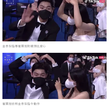
金泰梨指導崔顯旭對鏡頭比愛心
崔顯旭依照金泰梨指令動作