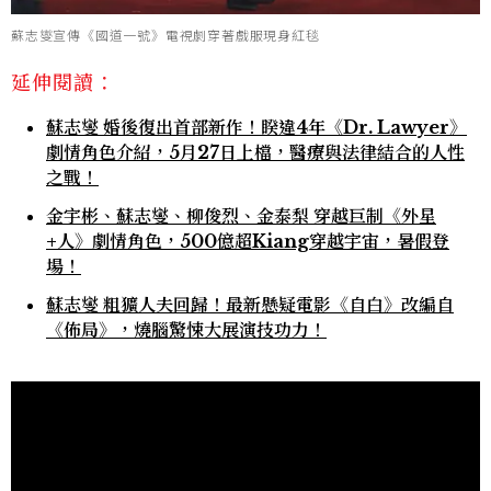
蘇志燮宣傳《國道一號》電視劇穿著戲服現身紅毯
延伸閱讀：
蘇志燮 婚後復出首部新作！睽違4年《Dr. Lawyer》
劇情角色介紹，5月27日上檔，醫療與法律結合的人性
之戰！
金宇彬、蘇志燮、柳俊烈、金泰梨 穿越巨制《外星
+人》劇情角色，500億超Kiang穿越宇宙，暑假登
場！
蘇志燮 粗獷人夫回歸！最新懸疑電影《自白》改編自
《佈局》，燒腦驚悚大展演技功力！