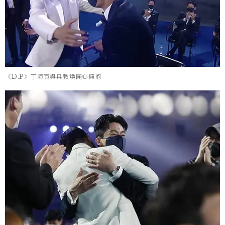
《D.P》丁海寅與具教煥開心擁抱