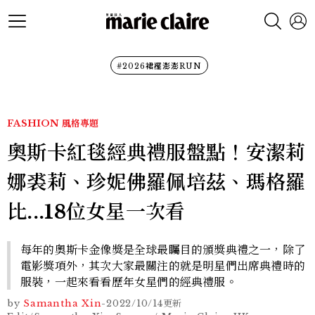
#2026裙襬澎澎RUN
FASHION
風格專題
奧斯卡紅毯經典禮服盤點！安潔莉
娜裘莉、珍妮佛羅佩培茲、瑪格羅
比...18位女星一次看
每年的奧斯卡金像獎是全球最矚目的頒獎典禮之一，除了
電影獎項外，其次大家最關注的就是明星們出席典禮時的
服裝，一起來看看歷年女星們的經典禮服。
by
Samantha Xin
-
2022/10/14
更新