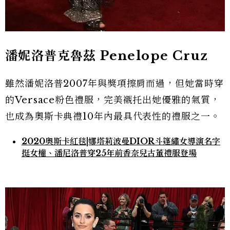
潘妮洛普克魯茲 Penelope Cruz
雖然潘妮洛普2007年與獎項擦肩而過，但她當時穿
的Versace粉色禮服，完美襯托出她優雅的氣質，
也成為奧斯卡典禮10年內最具代表性的禮服之一。
2020奧斯卡紅毯|娜塔莉波曼DIOR斗篷繡女導演名字
挺女權、潘尼洛普穿25年前香奈兒古董禮服登場