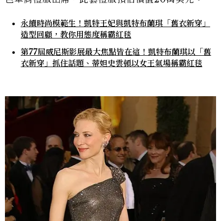
永續時尚模範生！凱特王妃與凱特布蘭琪「舊衣新穿」
造型回顧，教你用態度稱霸紅毯
第77屆威尼斯影展最大焦點皆在這！凱特布蘭琪以「舊
衣新穿」抓住話題、蒂妲史雲頓以女王氣場稱霸紅毯