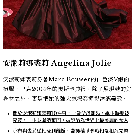
安潔莉娜裘莉 Angelina Jolie
安潔莉娜裘莉
身著Marc Bouwer的白色深V緞面
禮服，出席2004年的奧斯卡典禮，除了展現她的好
身材之外，更是把她的強大氣場發揮得淋漓盡致。
關於安潔莉娜裘莉10件事，一歲父母離婚，學生時期被
霸凌，一生為弱勢奮門，被評論為世界上最美麗的女人
小布與裘莉從相愛到離婚、監護權爭奪戰相愛相殺完整