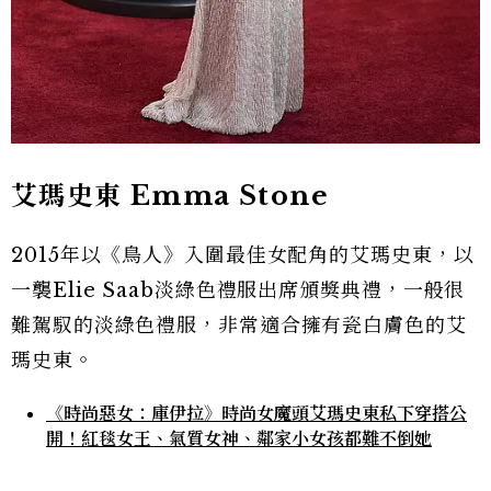
艾瑪史東 Emma Stone
2015年以《鳥人》入圍最佳女配角的艾瑪史東，以
一襲Elie Saab淡綠色禮服出席頒獎典禮，一般很
難駕馭的淡綠色禮服，非常適合擁有瓷白膚色的艾
瑪史東。
《時尚惡女：庫伊拉》時尚女魔頭艾瑪史東私下穿搭公
開！紅毯女王、氣質女神、鄰家小女孩都難不倒她