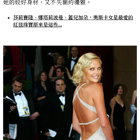
她的姣好身材，又不失簡約優雅。
莎莉賽隆、娜塔莉波曼、蓋兒加朵，奧斯卡女星最愛的
紅毯珠寶原來是這些...