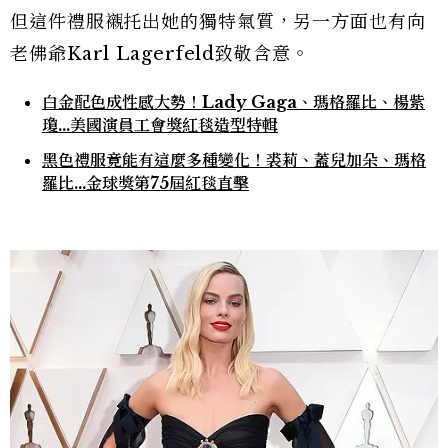
但這件禮服襯托出她的獨特氣質，另一方面也有向
老佛爺Karl Lagerfeld致敬含意。
白金配色成性感大勢！Lady Gaga、瑪格羅比、楊紫
瓊…美國演員工會獎紅毯造型特輯
黑色禮服竟能有這麼多種變化！裘莉、蓋兒加朵、瑪格
羅比…金球獎第75屆紅毯直擊