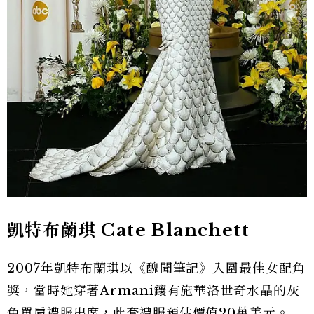
凱特布蘭琪 Cate Blanchett
2007年凱特布蘭琪以《醜聞筆記》入圍最佳女配角
獎，當時她穿著Armani鑲有施華洛世奇水晶的灰
色單肩禮服出席，此套禮服預估價值20萬美元。