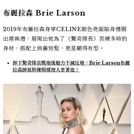
布麗拉森 Brie Larson
2019年布麗拉森身穿CELINE銀色亮面貼身禮服
出席典禮，展現出她為了《驚奇隊長》苦練多時的
身材，搭配上俏麗短髮，更是顯得有型。
卸下驚奇隊長戰袍後魅力不減反增，Brie Larson布麗
拉森帥氣幹練模樣使人更著迷！