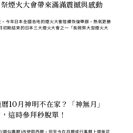
岡祭煙火大會帶來滿滿震撼與感動
天，今年日本全國各地的煙火大會陸續恢復舉辦，熱氣更勝
8月初剛結束的日本三大煙火大會之一「長岡祭大型煙火大
農曆10月神明不在家？「神無月」
會，這時參拜秒脫單！
(類似農曆)改使用西曆，但至今在月曆或行事曆上還是可