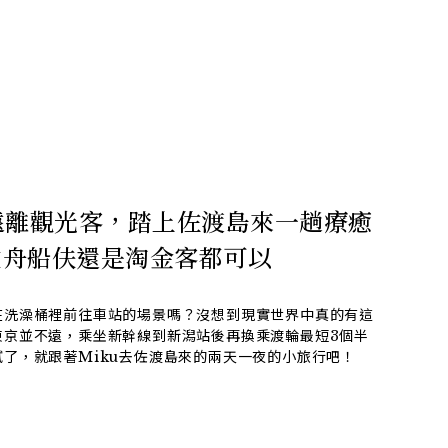
遠離觀光客，踏上佐渡島來一趟療癒
盆舟船伕還是淘金客都可以
在洗澡桶裡前往車站的場景嗎？沒想到現實世界中真的有這
東京並不遠，乘坐新幹線到新潟站後再換乘渡輪最短3個半
了，就跟著Miku去佐渡島來的兩天一夜的小旅行吧！