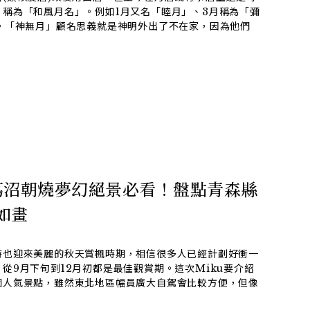
稱為「和風月名」。例如1月又名「睦月」、3月稱為「彌
。「神無月」顧名思義就是神明外出了不在家，因為他們
蔦沼朝燒夢幻絕景必看！盤點青森縣
如畫
時也迎來美麗的秋天賞楓時期，相信很多人已經計劃好衝一
從9月下旬到12月初都是最佳觀賞期。這次Miku要介紹
個人氣景點，雖然東北地區幅員廣大自駕會比較方便，但像