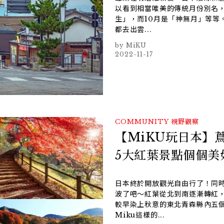
以看到相當唯美的傳統月份別名，
生」，而10月是「神無月」等等
都去出雲...
MiKU
2022-11-17
COMMUNITY
視野觀察
【MiKU玩日本】
5大紅葉景點個個美
日本終於開放觀光自由行了！同
波了吧～紅葉從北到南逐漸轉紅，
較早染上秋意的東北青森縣內五
Miku這樣的...