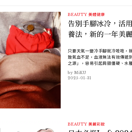
BEAUTY
美體健康
告別手腳冰冷，活
養法，新的一年美
只要天氣一變冷手腳就冷吱吱，
致氣血不足，血液無法有效傳遞
之源」，容易引起肩頸僵硬、水
MiKU
2025-01-31
BEAUTY
美麗彩妝