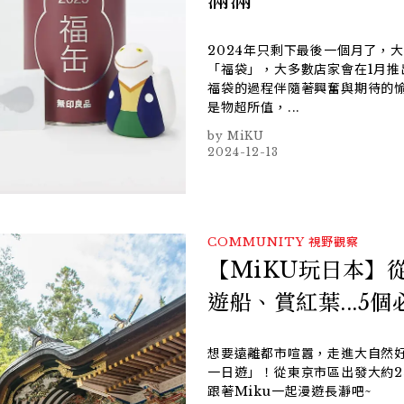
2024年只剩下最後一個月了，
「福袋」，大多數店家會在1月
福袋的過程伴隨著興奮與期待的
是物超所值，...
MiKU
2024-12-13
COMMUNITY
視野觀察
【MiKU玩日本】
遊船、賞紅葉...5
想要遠離都市喧囂，走進大自然好
一日遊」！從東京市區出發大約
跟著Miku一起漫遊長瀞吧~