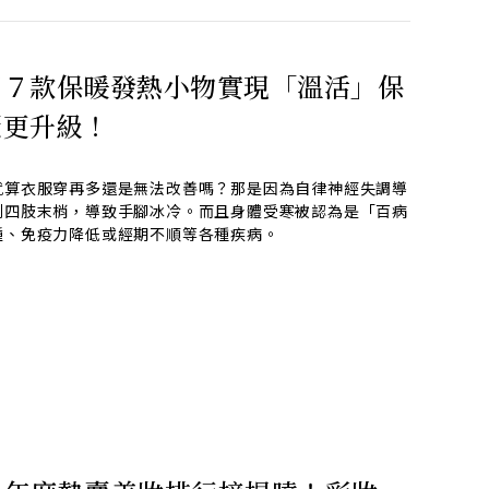
用７款保暖發熱小物實現「溫活」保
麗更升級！
就算衣服穿再多還是無法改善嗎？那是因為自律神經失調導
到四肢末梢，導致手腳冰冷。而且身體受寒被認為是「百病
腫、免疫力降低或經期不順等各種疾病。