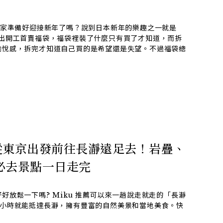
大家準備好迎接新年了嗎？說到日本新年的樂趣之一就是
推出開工首賣福袋，福袋裡裝了什麼只有買了才知道，而拆
愉悅感，拆完才知道自己買的是希望還是失望。不過福袋總
從東京出發前往長瀞遠足去！岩疊、
個必去景點一日走完
好放鬆一下嗎? Miku 推薦可以來一趟說走就走的「長瀞
2小時就能抵達長瀞，擁有豐富的自然美景和當地美食。快