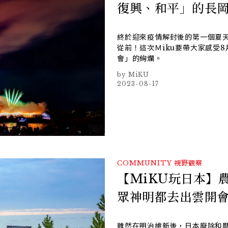
復興、和平」的長
終於迎來疫情解封後的第一個夏
從前！這次Ｍiku要帶大家感受
會」的絢爛。
MiKU
2023-08-17
COMMUNITY
視野觀察
【MiKU玩日本】
眾神明都去出雲開
雖然在明治維新後，日本廢除和曆