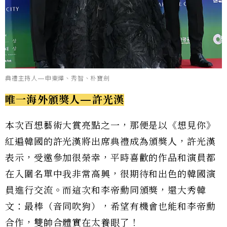
典禮主持人—申東燁、秀智、朴寶劍
唯一海外頒獎人—許光漢
本次百想藝術大賞亮點之一，那便是以《想見你》
紅遍韓國的許光漢將出席典禮成為頒獎人，許光漢
表示，受邀參加很榮幸，平時喜歡的作品和演員都
在入圍名單中我非常高興，很期待和出色的韓國演
員進行交流。而這次和李帝勳同頒獎，還大秀韓
文：最棒（音同吹狗），希望有機會也能和李帝勳
合作，雙帥合體實在太養眼了！