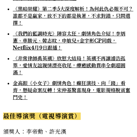
《黑暗榮耀》第二季5大深度解析！為何此仇必報不可？
誰都不是贏家，放不下的都是執著，不求對錯，只問選
擇！
《我們的藍調時光》陣容太狂，劇情角色介紹！李炳
憲、車勝元、韓志旼，申敏兒+金宇彬CP同戲，
Netflix4月9日跟播！
《非常律師禹英禑》欣慰大結局！英禑不再讓濬浩孤
單，愛情友誼親情漂亮收尾，療癒感動貫串全劇超圓
滿！
金高銀《小女子》劇情角色！癲狂演技、向「錢」看
齊，懸疑命案反轉！宋仲基驚喜現身，電影規格脫貧奮
鬥史！
最佳導演獎（電視導演賞）
頒獎人：李帝勳、許光漢