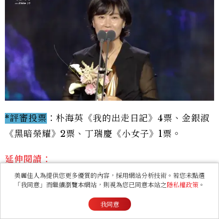
*評審投票
：朴海英《我的出走日記》4票、金銀淑
《黑暗榮耀》2票、丁瑞慶《小女子》1票。
延伸閱讀：
美麗佳人為提供您更多優質的內容，採用網站分析技術。若您未點選
《黑暗榮耀》宋慧喬「面癱」演技可以嗎？編劇金銀淑
「我同意」而繼續瀏覽本網站，則視為您已同意本站之
隱私權政策
。
猛藥經典，林智妍、廉蕙蘭、鄭星一、鄭知蘇精準演
出！
我同意
《黑暗榮耀》編劇金銀淑筆下的「地獄」源自女兒勁爆