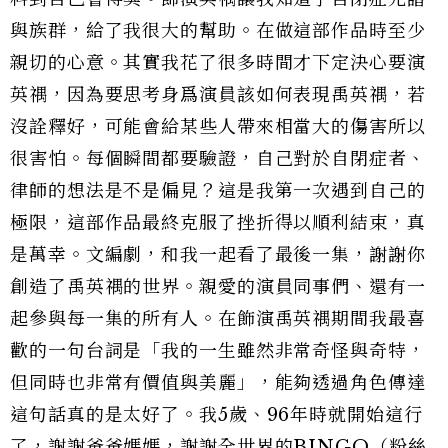
與族群，給了我很大的幫助。在做這部作品時至少
親切的心意。其實我花了很多時間才下定決心要演
英禑，因為要思考身爲演員該如何表現禹英禑，若
沒詮釋好，可能會給某些人帶來相當大的傷害所以
很害怕。每個瞬間都要驗證，自己對於自閉症者、
律師的想法是不是偏見？這是我第一次遇到自己的
極限，這部作品最終克服了挫折得以順利結束，真
是萬幸。文編劇，和我一起看了最後一集，謝謝你
創造了禹英禑的世界。親愛的演員同事們、還有一
起參與每一集的所有人。在飾演禹英禑期間我最喜
歡的一句台詞是「我的一生雖然非常奇怪與奇特，
但同時也非常有價值與美麗」，能夠透過角色傳達
這句話真的是太好了。我5歲、96年時就開始這行
了，謝謝爸爸媽媽，謝謝全世界的BINGO（粉絲