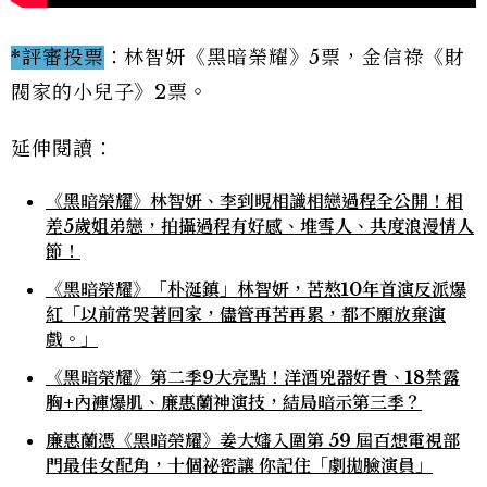
*評審投票
：林智妍《黑暗榮耀》5票，金信祿《財
閥家的小兒子》2票。
延伸閱讀：
《黑暗榮耀》林智妍、李到晛相識相戀過程全公開！相
差5歲姐弟戀，拍攝過程有好感、堆雪人、共度浪漫情人
節！
《黑暗榮耀》「朴涎鎮」林智妍，苦熬10年首演反派爆
紅「以前常哭著回家，儘管再苦再累，都不願放棄演
戲。」
《黑暗榮耀》第二季9大亮點！洋酒兇器好貴、18禁露
胸+內褲爆肌、廉惠蘭神演技，結局暗示第三季？
廉惠蘭憑《黑暗榮耀》姜大嬸入圍第 59 屆百想電視部
門最佳女配角，十個祕密讓 你記住「劇拋臉演員」