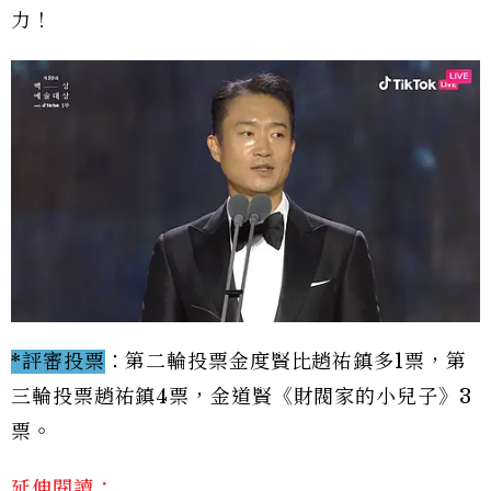
力！
*評審投票
：第二輪投票金度賢比趙祐鎮多1票，第
三輪投票趙祐鎮4票，金道賢《財閥家的小兒子》3
票。
延伸閱讀：