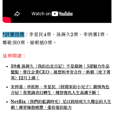
*評審投票
：李星民4票、孫錫久2票、李炳憲1票、
鄭敬淏0票、崔岷植0票。
延伸閱讀：
39歲 孫錫久《我的出走日記》不是最帥！5部魅力作品
盤點，曾任企業CEO、最想和李安合作，新劇《地下菁
英》12月上線！
宋仲基、申鉉彬、李星民 《財閥家的小兒子》劇情角色
介紹！背黑鍋奇幻轉生，機智復仇人生高潮不斷！
Netflix《我們的藍調時光》足以銘刻成久久難忘的人生
劇！練習擁抱疲憊，重拾愛的能力