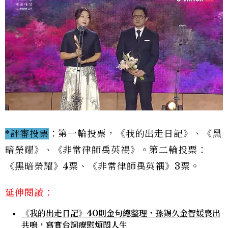
*評審投票
：第一輪投票，《我的出走日記》、《黑
暗榮耀》、《非常律師禹英禑》。第二輪投票：
《黑暗榮耀》4票、《非常律師禹英禑》3票。
延伸閱讀：
《我的出走日記》40則金句總整理，孫錫久金智媛喪出
共鳴，寫實台詞療慰煩悶人生