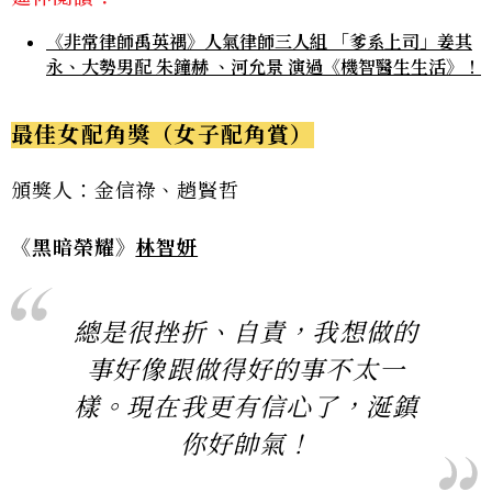
《非常律師禹英禑》人氣律師三人組 「爹系上司」姜其
永、大勢男配 朱鐘赫 、河允景 演過《機智醫生生活》！
最佳女配角獎（女子配角賞）
頒獎人：金信祿、趙賢哲
《黑暗榮耀》
林智妍
總是很挫折、自責，我想做的
事好像跟做得好的事不太一
樣。現在我更有信心了，涎鎮
你好帥氣！