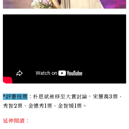
*評審投票
：朴恩斌被移至大賞討論，宋慧喬3票、
秀智2票、金憓秀1票、金智媛1票。
延伸閱讀：