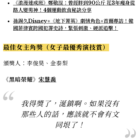
《浪漫速成班》鄭敬淏：曾經胖到90公斤 花3年瘦身從
路人變男神！4個運動飲食秘訣分享
孫錫久Disney+《地下菁英》劇情角色+首爾專訪！韓
國菲律賓跨國犯罪史詩，緊張刺激、硬派追擊！
最佳女主角獎（女子最優秀演技賞）
頒獎人：李俊昊、金泰梨
《黑暗榮耀》
宋慧喬
我得獎了，涎鎮啊。如果沒有
那些人的話，應該就不會有文
同垠了！