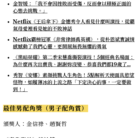
金智媛：「我不會因挫敗而受傷，反而會以積極正面的
心態去挑戰。」
Netflix《王后傘下》金憓秀令人看見什麼叫演技，從霸
氣母愛裡看見她的不敗神話
Netflix霸榜冠軍《非常律師禹英禑》，從朴恩斌實誠情
感憾動了我們心靈，更開展無畏無懼的勇氣
《黑暗榮耀》第二季宋慧喬撕裂演技！5個經典名場面：
為什麼再次出賣我、謝謝妳沒變、恭喜我們都19歲了...
秀智《安娜》素顏挑戰人生角色！5點解析天使面具慾望
怪物，如履薄冰的上流之路「下定決心的事，一定要做
到！」
最佳男配角獎（男子配角賞）
頒獎人：金信祿、趙賢哲