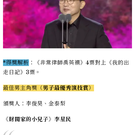
*得獎解析
：《非常律師禹英禑》4票對上《我的出
走日記》3票。
最佳男主角獎（
男子最優秀演技賞
）
頒獎人：李俊昊、金泰梨
《財閥家的小兒子》李星民