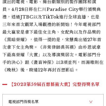
演出的電視、電影、舞台劇類別的製作團隊和演
員。4月28日將在仁川Paradise City舉行頒獎典
禮，透過JTBC以及TikTok進行全球直播，也是
三年來首次觀眾入場觀禮的新開始！今年電視部門
最大贏家是拿下最佳女主角、女配角以及作品獎的
《黑暗榮耀》，值得一提的是，宋慧喬出道27年首
次拿下女主角獎。《非常律師禹英禑》由朴恩斌拿
下最高榮耀「大賞」以及導演獎居次。電影部門分
手的決心》跟《晝盲神探》以3項並列，而湯唯則在
《晚秋》後，睽違12年再封百想影后。
【2023第59屆百想藝術大賞】完整得獎名單
電視部門得獎名單